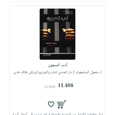
أدب السجون
لـ جميل السلحوت
| دار الجندي للنشر والتوزيع |ورقي غلاف عادي
11.40$
12.00$
نيل وفرات:
الكتابة عن التجربة الإعتقالية كما وردت في أعمال أدبية