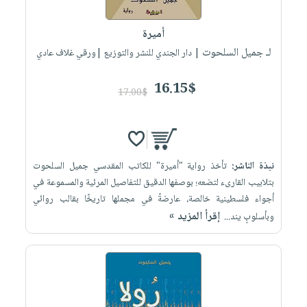
إختياراتنا
تعليمية
أسئلة
إختياراتنا
المواضيع
iKitab
يتكرر
أميرة
كتب
بلا
الأكثر
طرحها
لـ جميل السلحوت
أكاديمية
| دار الجندي للنشر والتوزيع |ورقي غلاف عادي
الصحة
حدود
مبيعاً
تحميل
والعناية
صندوق
أسئلة
وسائل
masmu3
16.15$
الشخصية
القراءة
17.00$
يتكرر
تعليمية
على
جديد
English
طرحها
صندوق
Android
books
الكل
تحميل
القراءة
تحميل
iKitab
أجهزة
جوائز
المطبخ
masmu3
نبذة الناشر:
تأخذ رواية "أميرة" للكاتب المقدسي جميل السلحوت
على
العناية
والسفرة
على
بتلابيب القارىء لتضعه؛ بوصفها الدقيق للتفاصيل المرئية والمسموعة في
Android
جديد
الشخصية
Apple
أجواء فلسطينية خالصة، عارضةً في مجملها تاريخًا بقالب روائي
تحميل
العناية
إقرأ المزيد »
وبأسلوبٍ يند...
الكل
iKitab
وتصفيف
أواني
متجر
على
الشعر
الطهي
الهدايا
Apple
العناية
أدوات
بالجسم
أقسام
الخبز