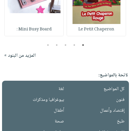
Mini Busy Board :
Le Petit Chaperon
5
4
3
2
1
المزيد من البنود »
لائحة بالمواضيع:
كل المواضيع
لغة
فنون
بيوغرافيا ومذكرات
إقتصاد وأعمال
أطفال
طبخ
صحة