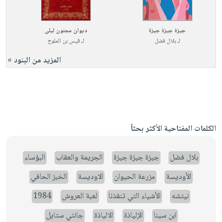
جيزة جيزة جيزة
ديوان مجنون ليلى
لـ
بلال فضل
لـ
قيس بن الملوح
المزيد من البنود »
الكلمات المفتاحية الأكثر بحثاً
بلال فضل
جيزة جيزة جيزة
الجريمة والعقاب
البؤساء
الأوديسة
مزرعة الحيوان
الاوديسة
الخبز الحافي
نيتشه
الأشياء التي تنقذنا
لعبة العروش
1984
ابن سينا
الإلياذة
الالياذة
جانتي ستايل