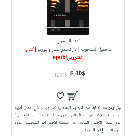
أدب السجون
لـ جميل السلحوت
كتاب
| دار الجندي للنشر والتوزيع |
إلكتروني/epub
8.40$
12.00$
نيل وفرات:
الكتابة عن التجربة الإعتقالية كما وردت في أعمال أدبية
عربية وفلسطينية هو المجال الذي يدور حوله كتاب " أدب السجون "
الذي يشكل الإصدار السادس من سلسلة الإصدارات التسجيلية لندوة
إقرأ المزيد »
اليوم السا...