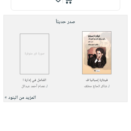
صدر حديثاً
قيثارة إسبانيا ف
الشامل في إدارة ا
لـ
شاكر الحاج مخلف
لـ
عصام أحمد عبدالل
المزيد من البنود »