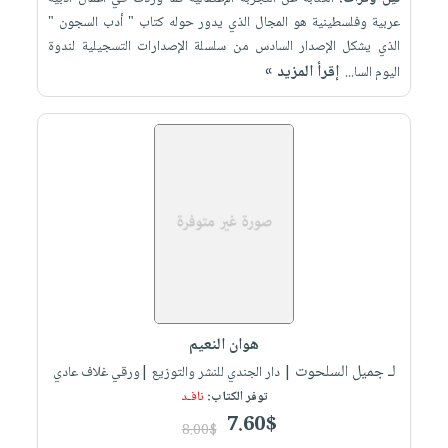
عربية وفلسطينية هو المجال الذي يدور حوله كتاب " أدب السجون "
الذي يشكل الإصدار السادس من سلسلة الإصدارات التسجيلية لندوة
إقرأ المزيد »
اليوم السا...
هوان النعيم
لـ جميل السلحوت
| دار الجندي للنشر والتوزيع |ورقي غلاف عادي
توفر الكتاب:
نافـد
7.60$
8.00$