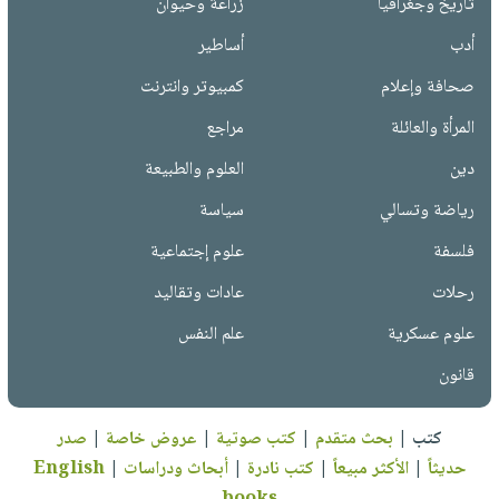
تاريخ وجغرافيا
زراعة وحيوان
أدب
أساطير
صحافة وإعلام
كمبيوتر وانترنت
المرأة والعائلة
مراجع
دين
العلوم والطبيعة
رياضة وتسالي
سياسة
فلسفة
علوم إجتماعية
رحلات
عادات وتقاليد
علوم عسكرية
علم النفس
قانون
كتب
|
بحث متقدم
|
كتب صوتية
|
عروض خاصة
|
صدر
حديثاً
|
الأكثر مبيعاً
|
كتب نادرة
|
أبحاث ودراسات
|
English