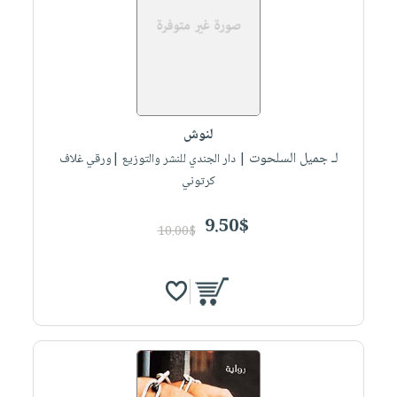
لنوش
لـ جميل السلحوت
| دار الجندي للنشر والتوزيع |ورقي غلاف
كرتوني
9.50$
10.00$