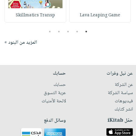
Skillmatics Transp
Lava Leaping Game
5
4
3
2
1
المزيد من البنود »
عن نيل وفرات
حسابك
عن الشركة
حسابك
سياسة الشركة
عربة التسوق
فيديوهات
لائحة الأمنيات
انشر كتابك
حمّل iKitab
وسائل الدفع