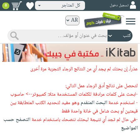
كل المتاجر
تسجيل دخول
0
كتب
ورقية
المواضيع
صدر
كتب
حديثاً
الكترونية
الأكثر
الصفحة
عذراً، إن بحثك لم يجد أي من النتائج الرجاء التجربة مرة أخرى
مبيعاً
الرئيسية
كتب
جوائز
صدر
لتحصل على نتائج أدق الرجاء عمل التالي:
صوتية
شحن
حديثاً
-ابحث على كلمات مرادفة للكلمات المستخدمة مثلا: كمبيوتر--> حاسوب
الصفحة
مخفض
- استخدم خدمة
البحث المتقدم
وهو مفيد لتحديد الكتب المتطابقة بين
الأكثر
الرئيسية
عروض
أطفال
قيمتين أو بحث شامل في خانة واحدة فقط
مبيعاً
masmu3
خاصة
وناشئة
-في حال لم تجد أي نتيجة لبحثك ننصحك باستخدام خدمة
التصفح حسب
كتب
بلا
صفحات
المواضيع
مجانية
الصفحة
وسائل
حدود
مشوقة
الرئيسية