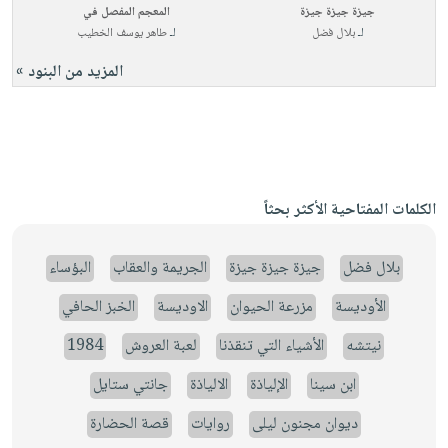
جيزة جيزة جيزة
المعجم المفصل في
لـ
بلال فضل
لـ
طاهر يوسف الخطيب
المزيد من البنود »
الكلمات المفتاحية الأكثر بحثاً
بلال فضل
جيزة جيزة جيزة
الجريمة والعقاب
البؤساء
الأوديسة
مزرعة الحيوان
الاوديسة
الخبز الحافي
نيتشه
الأشياء التي تنقذنا
لعبة العروش
1984
ابن سينا
الإلياذة
الالياذة
جانتي ستايل
ديوان مجنون ليلى
روايات
قصة الحضارة