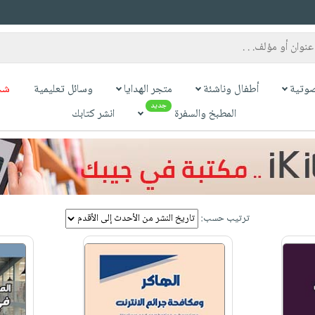
وتية
أطفال وناشئة
متجر الهدايا
وسائل تعليمية
شح
جديد
المطبخ والسفرة
انشر كتابك
ترتيب حسب: