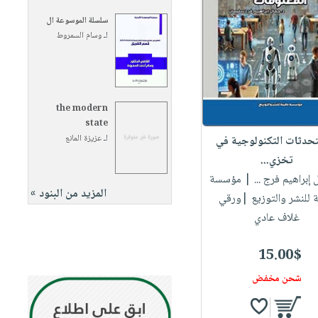
سلسلة الموسوعة ال
لـ
وسام السمروط
the modern
state
لـ
عزيزة المانع
حدثات التكنولوجية في
تخزي...
 إبراهيم فرج ...
| مؤسسة
المزيد من البنود »
 للنشر والتوزيع |ورقي
غلاف عادي
15.00$
شحن مخفض