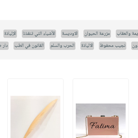
يمة والعقاب
مزرعة الحيوان
الاوديسة
الأشياء التي تنقذنا
الإلياذة
ون
نجيب محفوظ
الالياذة
الحرب والسلم
القانون في الطب
دار 