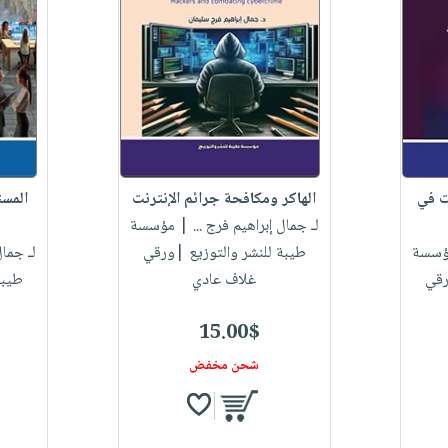
ت في
الهاكر ومكافحة جرائم الإنترنت
المست
لـ جمال إبراهيم فرج ...
| مؤسسة
سسة
طيبة للنشر والتوزيع |ورقي
لـ جمال
رقي
غلاف عادي
طيبة
15.00$
شحن مخفض