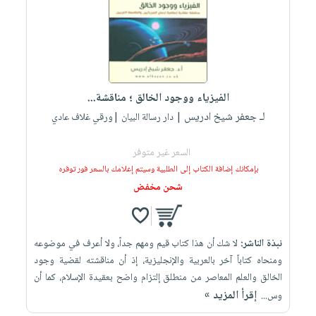
الفيزياء ووجود الخالق ؛ مناقشة...
لـ جعفر شيخ ادريس
| دار رسالة البيان |ورقي غلاف عادي
السعر غير متوفر
بإمكانك إضافة الكتاب إلى الطلبية وسيتم إعلامك بالسعر فور توفره
شحن مخفض
نبذة الناشر:
لا شك أن هذا كتاب قيم ومهم جداً، ولا أعرف في موضوعه
ومنحاه كتاباً آخر بالعربية والإنجليزية، إذ أن مناقشته لقضية وجود
الخالق والعلم المعاصر من منطلق إلتزام واضح بعقيدة الإسلام، كما أن
إقرأ المزيد »
وس...