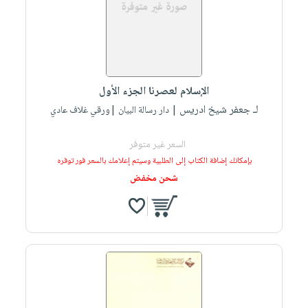
صابون
فيديوهات
عربة
أطفال
أسئلة
التسوق
مناسبات
يتكرر
طرحها
نشرة
الإصدارات
خدمات
الإسلام لعصرنا الجزء الأول
نيل
لـ جعفر شيخ ادريس
| دار رسالة البيان |ورقي غلاف عادي
وفرات
السعر غير متوفر
انشر
بإمكانك إضافة الكتاب إلى الطلبية وسيتم إعلامك بالسعر فور توفره
كتابك
شحن مخفض
تواصل
معنا