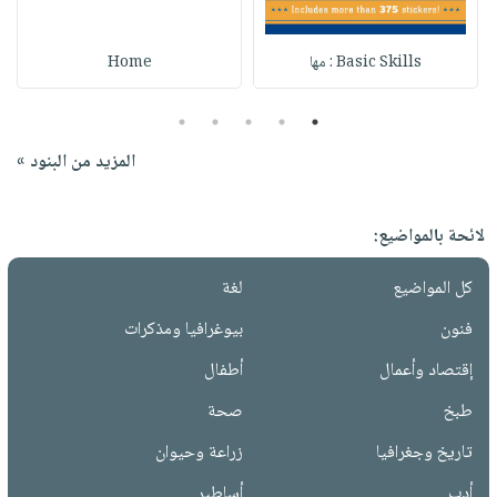
Basic Skills : مها
Home
5
4
3
2
1
المزيد من البنود »
لائحة بالمواضيع:
كل المواضيع
لغة
فنون
بيوغرافيا ومذكرات
إقتصاد وأعمال
أطفال
طبخ
صحة
تاريخ وجغرافيا
زراعة وحيوان
أدب
أساطير