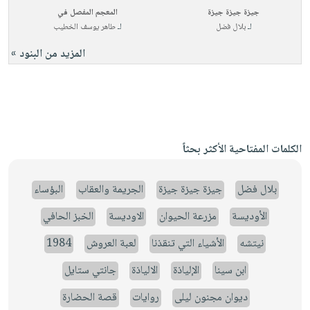
جيزة جيزة جيزة
المعجم المفصل في
لـ
بلال فضل
لـ
طاهر يوسف الخطيب
المزيد من البنود »
الكلمات المفتاحية الأكثر بحثاً
بلال فضل
جيزة جيزة جيزة
الجريمة والعقاب
البؤساء
الأوديسة
مزرعة الحيوان
الاوديسة
الخبز الحافي
نيتشه
الأشياء التي تنقذنا
لعبة العروش
1984
ابن سينا
الإلياذة
الالياذة
جانتي ستايل
ديوان مجنون ليلى
روايات
قصة الحضارة