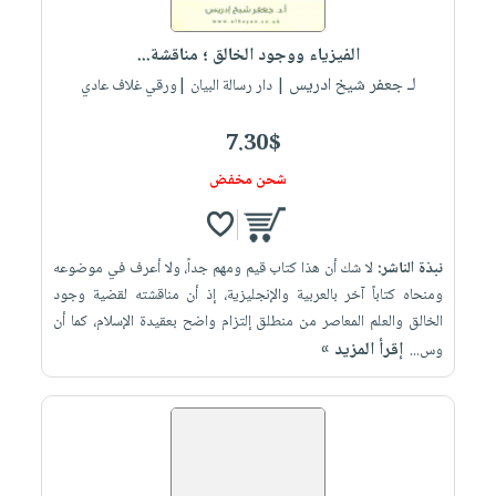
إختياراتنا
تعليمية
أسئلة
إختياراتنا
المواضيع
iKitab
يتكرر
الفيزياء ووجود الخالق ؛ مناقشة...
كتب
بلا
الأكثر
طرحها
لـ جعفر شيخ ادريس
أكاديمية
| دار رسالة البيان |ورقي غلاف عادي
الصحة
حدود
مبيعاً
تحميل
والعناية
صندوق
أسئلة
إختياراتنا
masmu3
7.30$
الشخصية
القراءة
يتكرر
وسائل
على
جديد
شحن مخفض
English
طرحها
تعليمية
Android
books
الكل
تحميل
صندوق
تحميل
iKitab
أجهزة
القراءة
المطبخ
masmu3
نبذة الناشر:
لا شك أن هذا كتاب قيم ومهم جداً، ولا أعرف في موضوعه
على
العناية
والسفرة
على
جوائز
ومنحاه كتاباً آخر بالعربية والإنجليزية، إذ أن مناقشته لقضية وجود
Android
جديد
الشخصية
Apple
الخالق والعلم المعاصر من منطلق إلتزام واضح بعقيدة الإسلام، كما أن
تحميل
العناية
إقرأ المزيد »
وس...
الكل
iKitab
وتصفيف
أواني
متجر
على
الشعر
الطهي
الهدايا
Apple
العناية
أدوات
بالجسم
أقسام
الخبز