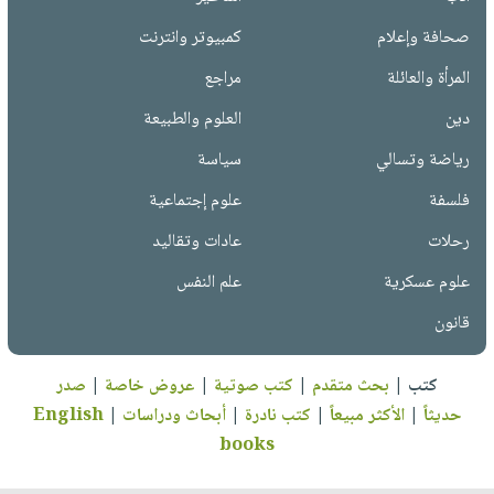
صحافة وإعلام
كمبيوتر وانترنت
المرأة والعائلة
مراجع
دين
العلوم والطبيعة
رياضة وتسالي
سياسة
فلسفة
علوم إجتماعية
رحلات
عادات وتقاليد
علوم عسكرية
علم النفس
قانون
كتب
|
بحث متقدم
|
كتب صوتية
|
عروض خاصة
|
صدر
حديثاً
|
الأكثر مبيعاً
|
كتب نادرة
|
أبحاث ودراسات
|
English
books