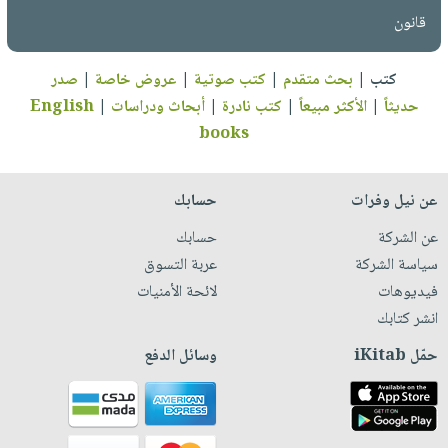
قانون
كتب
|
بحث متقدم
|
كتب صوتية
|
عروض خاصة
|
صدر
حديثاً
|
الأكثر مبيعاً
|
كتب نادرة
|
أبحاث ودراسات
|
English
books
عن نيل وفرات
حسابك
عن الشركة
حسابك
سياسة الشركة
عربة التسوق
فيديوهات
لائحة الأمنيات
انشر كتابك
حمّل iKitab
وسائل الدفع