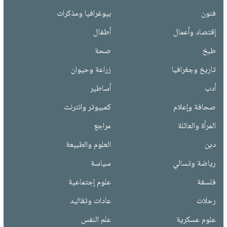
فنون
بيوغرافيا ومذكرات
إقتصاد وأعمال
أطفال
طبخ
صحة
تاريخ وجغرافيا
زراعة وحيوان
أدب
أساطير
صحافة وإعلام
كمبيوتر وانترنت
المرأة والعائلة
مراجع
دين
العلوم والطبيعة
رياضة وتسالي
سياسة
فلسفة
علوم إجتماعية
رحلات
عادات وتقاليد
علوم عسكرية
علم النفس