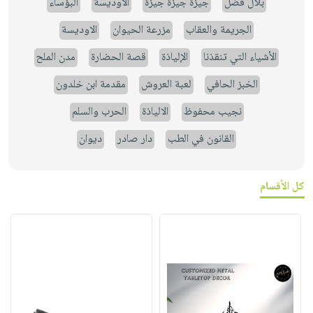
بلال فضل
جيزة جيزة جيزة
الأوديسة
البؤساء
الجريمة والعقاب
مزرعة الحيوان
الاوديسة
الأشياء التي تنقذنا
الإلياذة
قصة الحضارة
مدن الملح
الخبز الحافي
لعبة العروش
مقدمة ابن خلدون
نجيب محفوظ
الالياذة
الحرب والسلم
القانون في الطب
دار صادر
ديوان
كل الأقسام