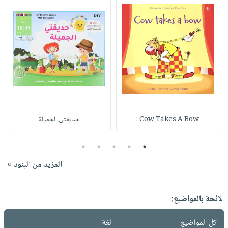
Cow Takes A Bow :
حديقتي الجميلة
5
4
3
2
1
المزيد من البنود »
لائحة بالمواضيع:
كل المواضيع
لغة