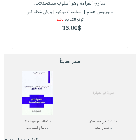
العناية
مدارج القراءة وهو أسلوب مستحدث...
الأكثر
شحن
أدوات
بالأسنان
لـ جرجس همام
مبيعاً
| المطبعة الأميركية |ورقي غلاف فني
مجاني
المائدة
توفر الكتاب:
نافـد
الحمية
العودة
بنود
الأوعية
15.00$
والتغذية
للمدارس
مختارة
والتخزين
اشتراكات
اكسسوارات
أدوات
كتب
كل
بحث
المطبخ
الاشتراكات
اكسسوارات
متقدم
صدر حديثاً
منزلية
صندوق
القراءة
اكسسوارات
iKitab
ملابس
نيل
بلا
مطرزات
وفرات
حدود
حقائب
عن
حسابك
حلي
الشركة
مقالات في نقد فكر
سلسلة الموسوعة ال
عناية
لائحة
سياسة
لـ
شعبان منير
لـ
وسام السمروط
بالذات
الأمنيات
الشركة