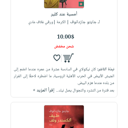
إختياراتنا
تعليمية
أسئلة
إختياراتنا
المواضيع
iKitab
يتكرر
أمسية عند كلير
كتب
بلا
الأكثر
طرحها
لـ جايتو جازدانوف
أكاديمية
| الكرمة |ورقي غلاف عادي
الصحة
حدود
مبيعاً
تحميل
والعناية
صندوق
أسئلة
إختياراتنا
masmu3
10.00$
الشخصية
القراءة
يتكرر
وسائل
على
جديد
شحن مخفض
English
طرحها
تعليمية
Android
books
الكل
تحميل
صندوق
تحميل
iKitab
أجهزة
القراءة
المطبخ
masmu3
نبذة الناشر:
كان نيكولاي في السادسة عشرة من عمره عندما انضم إلى
على
العناية
والسفرة
على
جوائز
الجيش الأبيض في الحرب الأهلية الروسية، ما اضطره لاحقًا إلى الفرار
Android
جديد
الشخصية
Apple
من بلده عندما هزم البيض.
تحميل
العناية
إقرأ المزيد »
بعد فترة من التشرد والتجوال يصل نيك...
الكل
iKitab
وتصفيف
أواني
متجر
على
الشعر
الطهي
الهدايا
Apple
العناية
أدوات
بالجسم
أقسام
الخبز