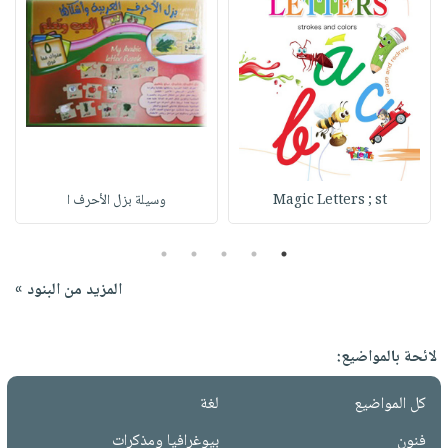
Magic Letters ; st
وسيلة بزل الأحرف ا
5
4
3
2
1
المزيد من البنود »
لائحة بالمواضيع:
كل المواضيع
لغة
فنون
بيوغرافيا ومذكرات