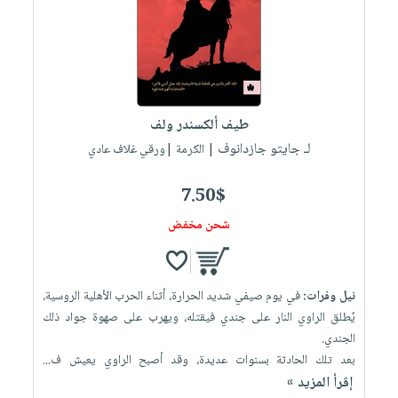
العناية
الأكثر
شحن
أدوات
بالأسنان
مبيعاً
مجاني
المائدة
الحمية
العودة
بنود
الأوعية
والتغذية
للمدارس
مختارة
والتخزين
اشتراكات
اكسسوارات
طيف ألكسندر ولف
أدوات
كتب
كل
بحث
لـ جايتو جازدانوف
المطبخ
| الكرمة |ورقي غلاف عادي
الاشتراكات
اكسسوارات
متقدم
منزلية
صندوق
7.50$
القراءة
اكسسوارات
شحن مخفض
iKitab
ملابس
نيل
بلا
مطرزات
وفرات
حدود
نيل وفرات:
في يوم صيفي شديد الحرارة، أثناء الحرب الأهلية الروسية،
حقائب
عن
حسابك
يُطلق الراوي النار على جندي فيقتله، ويهرب على صهوة جواد ذلك
حلي
الشركة
الجندي.
عناية
لائحة
سياسة
بعد تلك الحادثة بسنوات عديدة، وقد أصبح الراوي يعيش ف...
بالذات
الأمنيات
إقرأ المزيد »
الشركة