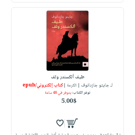
صابون
فيديوهات
عربة
أطفال
أسئلة
التسوق
مناسبات
يتكرر
طرحها
نشرة
الإصدارات
خدمات
نيل
وفرات
انشر
كتابك
طيف ألكسندر ولف
تواصل
لـ جايتو جازدانوف
كتاب إلكتروني/epub
| الكرمة |
معنا
توفر الكتاب:
يتوفر في 48 ساعة
5.00$