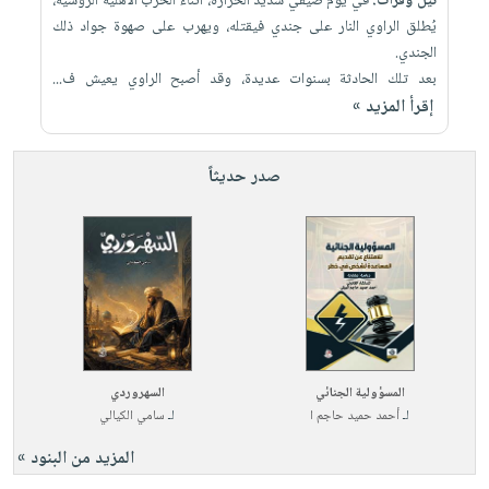
نيل وفرات:
في يوم صيفي شديد الحرارة، أثناء الحرب الأهلية الروسية،
يُطلق الراوي النار على جندي فيقتله، ويهرب على صهوة جواد ذلك
الجندي.
بعد تلك الحادثة بسنوات عديدة، وقد أصبح الراوي يعيش ف...
إقرأ المزيد »
صدر حديثاً
المسؤولية الجنائي
السهروردي
لـ
أحمد حميد حاجم ا
لـ
سامي الكيالي
المزيد من البنود »