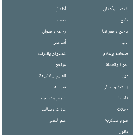
إقتصاد وأعمال
أطفال
طبخ
صحة
تاريخ وجغرافيا
زراعة وحيوان
أدب
أساطير
صحافة وإعلام
كمبيوتر وانترنت
المرأة والعائلة
مراجع
دين
العلوم والطبيعة
رياضة وتسالي
سياسة
فلسفة
علوم إجتماعية
رحلات
عادات وتقاليد
علوم عسكرية
علم النفس
قانون