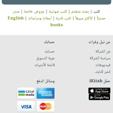
كتب
|
بحث متقدم
|
كتب صوتية
|
عروض خاصة
|
صدر
حديثاً
|
الأكثر مبيعاً
|
كتب نادرة
|
أبحاث ودراسات
|
English
books
عن نيل وفرات
حسابك
عن الشركة
حسابك
سياسة الشركة
عربة التسوق
فيديوهات
لائحة الأمنيات
انشر كتابك
حمّل iKitab
وسائل الدفع