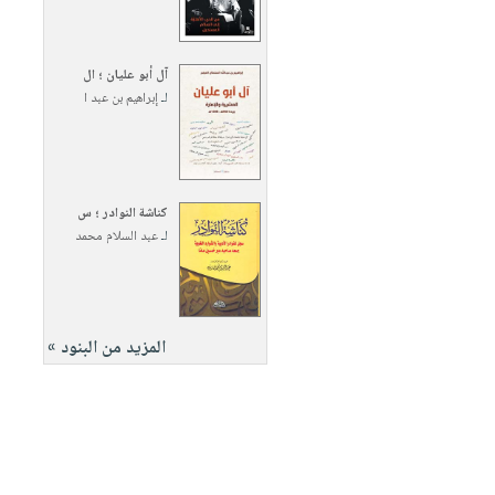
آل أبو عليان ؛ ال
لـ
إبراهيم بن عبد ا
كناشة النوادر ؛ س
لـ
عبد السلام محمد
المزيد من البنود »