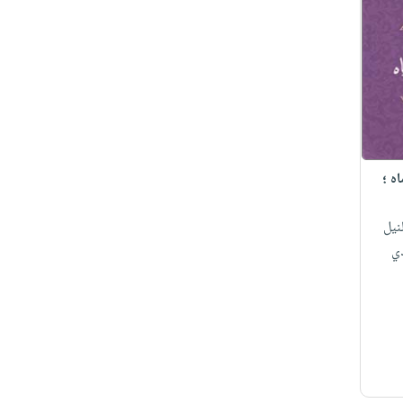
ه ؛
نيل
ي