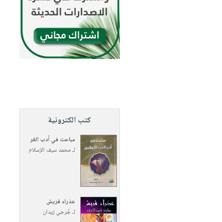
كتب الكترونية
مباحث في أدب الغر
لـ
محمد سيف الإسلام
عذراء قريش
لـ
جُرجي زيدان