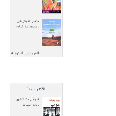
سأخبر الله بكل شي
لـ
محممد عبد السلام
المزيد من البنود »
الأكثر مبيعاً
قدر في هذا المشرق
لـ
وليد جنبلاط