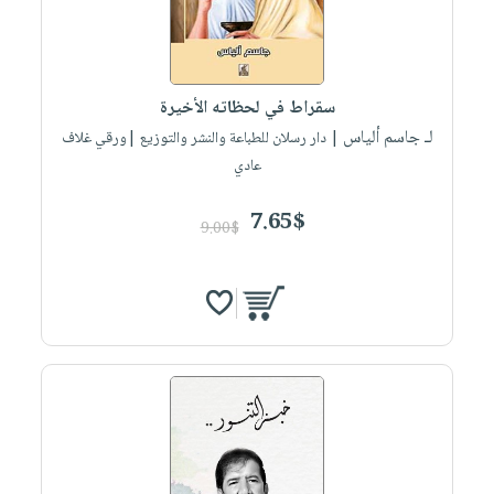
سقراط في لحظاته الأخيرة
لـ جاسم ألياس
| دار رسلان للطباعة والنشر والتوزيع |ورقي غلاف
عادي
7.65$
9.00$