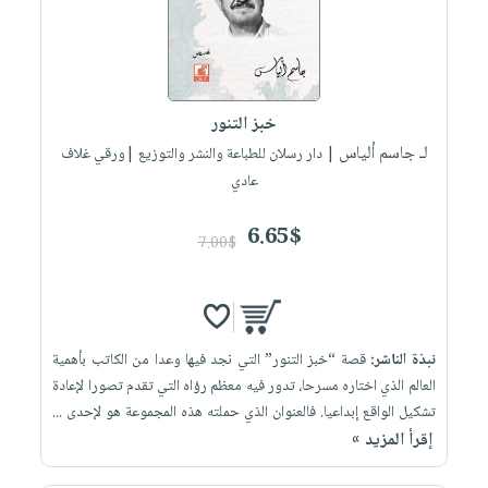
خبز التنور
لـ جاسم ألياس
| دار رسلان للطباعة والنشر والتوزيع |ورقي غلاف
عادي
6.65$
7.00$
نبذة الناشر:
قصة “خبز التنور” التي نجد فيها وعدا من الكاتب بأهمية
العالم الذي اختاره مسرحا، تدور فيه معظم رؤاه التي تقدم تصورا لإعادة
تشكيل الواقع إبداعيا. فالعنوان الذي حملته هذه المجموعة هو لإحدى ...
إقرأ المزيد »