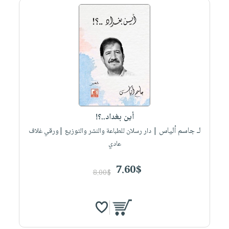
أين بغداد..؟!
لـ جاسم ألياس
| دار رسلان للطباعة والنشر والتوزيع |ورقي غلاف
عادي
7.60$
8.00$