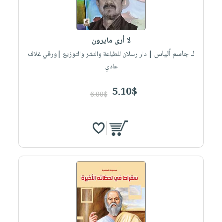
صابون
فيديوهات
عربة
أطفال
أسئلة
التسوق
مناسبات
يتكرر
لا أرى مايرون
طرحها
نشرة
لـ جاسم ألياس
| دار رسلان للطباعة والنشر والتوزيع |ورقي غلاف
الإصدارات
خدمات
عادي
نيل
5.10$
وفرات
6.00$
انشر
كتابك
تواصل
معنا