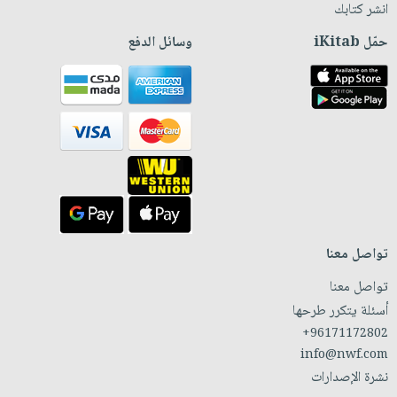
انشر كتابك
حمّل iKitab
وسائل الدفع
تواصل معنا
تواصل معنا
أسئلة يتكرر طرحها
+96171172802
info@nwf.com
نشرة الإصدارات