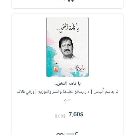
يا قامة النخل..
لـ جاسم ألياس
| دار رسلان للطباعة والنشر والتوزيع |ورقي غلاف
عادي
7.60$
8.00$