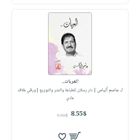
العربات..
لـ جاسم ألياس
| دار رسلان للطباعة والنشر والتوزيع |ورقي غلاف
عادي
8.55$
9.00$