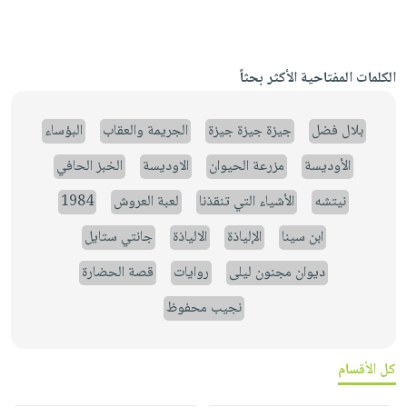
الكلمات المفتاحية الأكثر بحثاً
بلال فضل
جيزة جيزة جيزة
الجريمة والعقاب
البؤساء
الأوديسة
مزرعة الحيوان
الاوديسة
الخبز الحافي
نيتشه
الأشياء التي تنقذنا
لعبة العروش
1984
ابن سينا
الإلياذة
الالياذة
جانتي ستايل
ديوان مجنون ليلى
روايات
قصة الحضارة
نجيب محفوظ
كل الأقسام