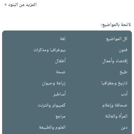
المزيد من البنود »
لائحة بالمواضيع:
كل المواضيع
لغة
فنون
بيوغرافيا ومذكرات
إقتصاد وأعمال
أطفال
طبخ
صحة
تاريخ وجغرافيا
زراعة وحيوان
أدب
أساطير
صحافة وإعلام
كمبيوتر وانترنت
المرأة والعائلة
مراجع
دين
العلوم والطبيعة