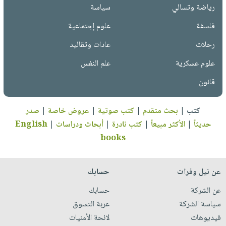
رياضة وتسالي
سياسة
فلسفة
علوم إجتماعية
رحلات
عادات وتقاليد
علوم عسكرية
علم النفس
قانون
كتب
|
بحث متقدم
|
كتب صوتية
|
عروض خاصة
|
صدر
حديثاً
|
الأكثر مبيعاً
|
كتب نادرة
|
أبحاث ودراسات
|
English
books
عن نيل وفرات
حسابك
عن الشركة
حسابك
سياسة الشركة
عربة التسوق
فيديوهات
لائحة الأمنيات