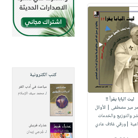
كتب الكترونية
مباحث في أدب الغر
لـ
محمد سيف الإسلام
ليت البابا يقرأ !!
امر مير مصطفى
| الأوائل
شر والتوزيع والخدمات
اعية |ورقي غلاف عادي
عذراء قريش
لـ
جُرجي زيدان