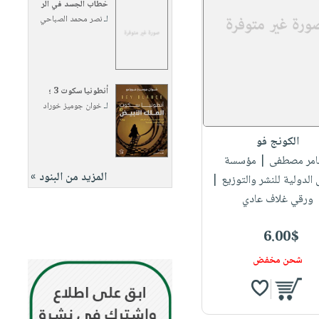
خطاب الجسد في الر
لـ
نصر محمد الصباحي
أنطونيا سكوت 3 ؛
لـ
خوان جوميز خوراد
الكونج فو
تامر مصطفى
| مؤسسة
المزيد من البنود »
لدولية للنشر والتوزيع |
ورقي غلاف عادي
6.00$
شحن مخفض