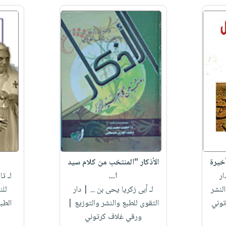
أخيرة
الأذكار "المنتخب من كلام سيد
ر
ا...
لـ ت
لنشر
لـ أبى زكريا يحى بن ...
| دار
للن
توني
التقوى للطبع والنشر والتوزيع |
الطب
ورقي غلاف كرتوني