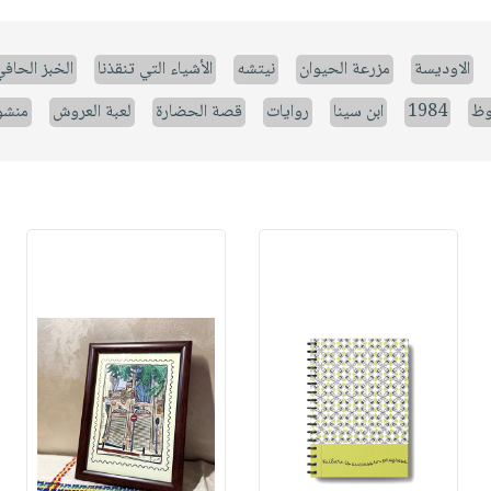
الاوديسة
مزرعة الحيوان
نيتشه
الأشياء التي تنقذنا
الخبز الحاف
وظ
1984
ابن سينا
روايات
قصة الحضارة
لعبة العروش
منشو