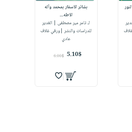
Aux Sourc
بشائر الاسفار بمحمد وآله
الاطه...
دير
لـ تامر مير مصطفى
| الغدير
غلاف
للدراسات والنشر |ورقي غلاف
عادي
5.10$
6.00$