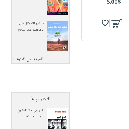
3.00$
سأخبر الله بكل شي
لـ
محممد عبد السلام
المزيد من البنود »
الأكثر مبيعاً
قدر في هذا المشرق
لـ
وليد جنبلاط