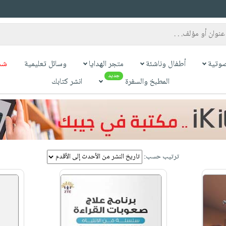
وتية
أطفال وناشئة
متجر الهدايا
وسائل تعليمية
شح
جديد
المطبخ والسفرة
انشر كتابك
ترتيب حسب: