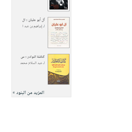
آل أبو عليان ؛ ال
لـ
إبراهيم بن عبد ا
كناشة النوادر ؛ س
لـ
عبد السلام محمد
المزيد من البنود »