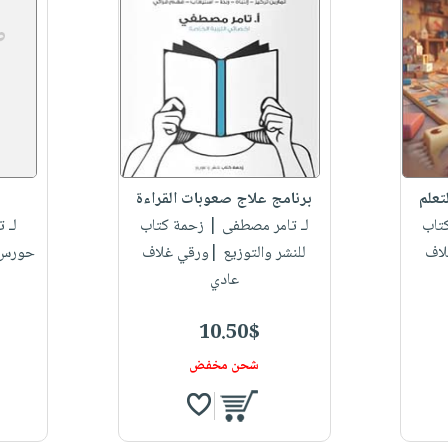
تعلم
برنامج علاج صعوبات القراءة
تاب
لـ تامر مصطفى
| زحمة كتاب
لـ 
لاف
للنشر والتوزيع |ورقي غلاف
حورس ا
عادي
10.50$
شحن مخفض