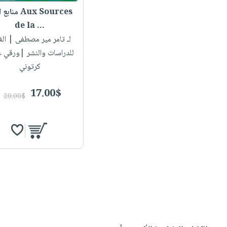
منابع النور es
de la ...
لـ تامر مير مصطفى
| الغ
للدراسات والنشر |ورقي 
كرتوني
17.00$
20.00$