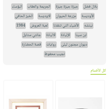
بلال فضل
جيزة جيزة جيزة
الجريمة والعقاب
البؤساء
الأوديسة
مزرعة الحيوان
الاوديسة
الخبز الحافي
نيتشه
الأشياء التي تنقذنا
لعبة العروش
1984
ابن سينا
الإلياذة
الالياذة
جانتي ستايل
ديوان مجنون ليلى
روايات
قصة الحضارة
نجيب محفوظ
كل الأقسام