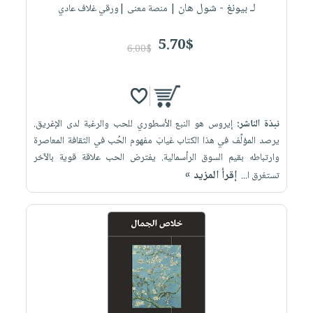
لـ بيونغ - شول هان
| منصة معنى |ورقي غلاف عادي
5.70$
6.00$
نبذة الناشر:
إيروس هو النبع الأسطوري للحب والرغبة لدى الإغريق.
يرصد المؤلِّف في هذا الكتاب غيابَ مفهوم الحُب في الثقافة المعاصرة
وارتباطه بقيم السوق الرأسمالية. يفترض الحب علاقة قوية بالآخر
إقرأ المزيد »
تستغرق ا...