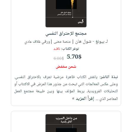
العناية
الأكثر
شحن
أدوات
بالأسنان
مبيعاً
مجاني
المائدة
الحمية
العودة
بنود
الأوعية
والتغذية
للمدارس
مختارة
والتخزين
مجتمع الإحتراق النفسي
اشتراكات
اكسسوارات
لـ بيونغ - شول هان
أدوات
| منصة معنى |ورقي غلاف عادي
كتب
كل
بحث
توفر الكتاب:
نافـد
المطبخ
الاشتراكات
اكسسوارات
متقدم
5.70$
6.00$
منزلية
صندوق
شحن مخفض
القراءة
اكسسوارات
نبذة الناشر:
يانقش الكتاب ظاهرة مرضية تعرف بالاحتراق النفسي.
iKitab
ملابس
نيل
وعلى عكس المعالجات التي تبحث عن جذور هذا المرض في الاكتئاب أو
بلا
مطرزات
وفرات
التحليلات الفرويدية، يربط المؤلف بينها وبين طبيعة مجتمع العمل
حدود
إقرأ المزيد »
حقائب
المعاصر الذي ...
عن
حسابك
حلي
الشركة
عناية
لائحة
سياسة
بالذات
الأمنيات
الشركة