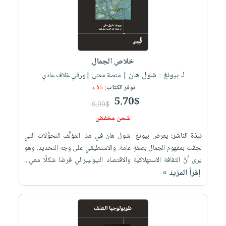
خلاص الجمال
لـ بيونغ - شول هان
| منصة معنى |ورقي غلاف عادي
توفر الكتاب:
نافـد
5.70$
6.00$
شحن مخفض
نبذة الناشر:
يعرض بيونغ- شول هان في هذا المؤلَّفِ التحوُّلات التي
لحِقَت بمفهوم الجمال بصفةٍ عامة، والاستطيقي على وجه التحديد. وهو
يرى أنَّ الثقافة الاستهلاكية والاقتصاد النيوليبرالي فرضَا شكلًا معي...
إقرأ المزيد »