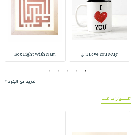
I Love You Mug : ق
Box Light With Nam
5
4
3
2
1
المزيد من البنود »
اكسسوارات كتب