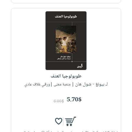
طوبولوجيا العنف
لـ بيونغ - شول هان
| منصة معنى |ورقي غلاف عادي
5.70$
6.00$