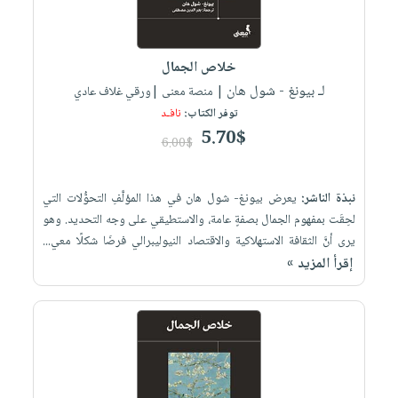
خلاص الجمال
لـ بيونغ - شول هان
| منصة معنى |ورقي غلاف عادي
توفر الكتاب:
نافـد
5.70$
6.00$
نبذة الناشر:
يعرض بيونغ- شول هان في هذا المؤلَّفِ التحوُّلات التي
لحِقَت بمفهوم الجمال بصفةٍ عامة، والاستطيقي على وجه التحديد. وهو
يرى أنَّ الثقافة الاستهلاكية والاقتصاد النيوليبرالي فرضَا شكلًا معي...
إقرأ المزيد »