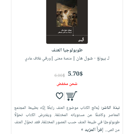
طوبولوجيا العنف
لـ بيونغ - شول هان
| منصة معنى |ورقي غلاف عادي
5.70$
6.00$
شحن مخفض
نبذة الناشر:
يُعالج الكتاب موضوع العنف رابطًا إيَّاه بطبيعة المجتمع
المعاصر وكاشفًا عن مستوياته المختلفة. ويفترض الكتاب تحوّلًا
طوبولوجيًّا في طبيعة العنف حسب العصور المختلفة، فقد تحوّل العنف
إقرأ المزيد »
من الص...