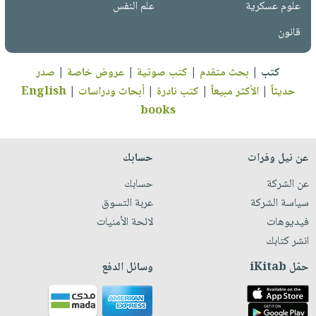
علوم عسكرية
علم النفس
قانون
كتب
|
بحث متقدم
|
كتب صوتية
|
عروض خاصة
|
صدر
حديثاً
|
الأكثر مبيعاً
|
كتب نادرة
|
أبحاث ودراسات
|
English
books
عن نيل وفرات
حسابك
عن الشركة
حسابك
سياسة الشركة
عربة التسوق
فيديوهات
لائحة الأمنيات
انشر كتابك
حمّل iKitab
وسائل الدفع