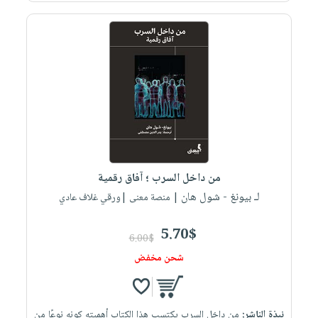
من داخل السرب ؛ آفاق رقمية
لـ بيونغ - شول هان
| منصة معنى |ورقي غلاف عادي
5.70$
6.00$
شحن مخفض
نبذة الناشر:
من داخل السرب يكتسب هذا الكتاب أهميته كونه نوعًا من