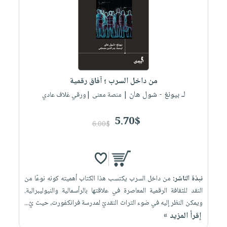
صابون
فيديوهات
عربة
أطفال
أسئلة
التسوق
مناسبات
يتكرر
طرحها
نشرة
الإصدارات
خدمات
نيل
من داخل السرب ؛ آفاق رقمية
وفرات
لـ بيونغ - شول هان
| منصة معنى |ورقي غلاف عادي
انشر
5.70$
كتابك
6.00$
تواصل
معنا
نبذة الناشر:
من داخل السرب يكتسب هذا الكتاب أهميته كونه نوعًا من
النقد للثقافة الرقمية المعاصرة في علاقتها بالرأسمالية والنيوليبرالية.
ويمكن النظر إليه في ضوء التراث النقديّ لمدرسة فرانكفورت، حيث يُ...
إقرأ المزيد »