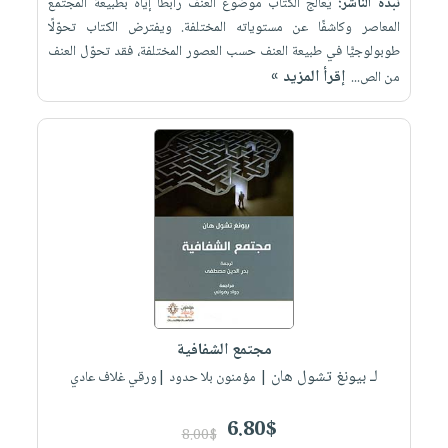
نبذة الناشر:
يُعالج الكتاب موضوع العنف رابطًا إيَّاه بطبيعة المجتمع
المعاصر وكاشفًا عن مستوياته المختلفة. ويفترض الكتاب تحوّلًا
طوبولوجيًّا في طبيعة العنف حسب العصور المختلفة، فقد تحوّل العنف
إقرأ المزيد »
من الص...
مجتمع الشفافية
لـ بيونغ تشول هان
| مؤمنون بلا حدود |ورقي غلاف عادي
6.80$
8.00$