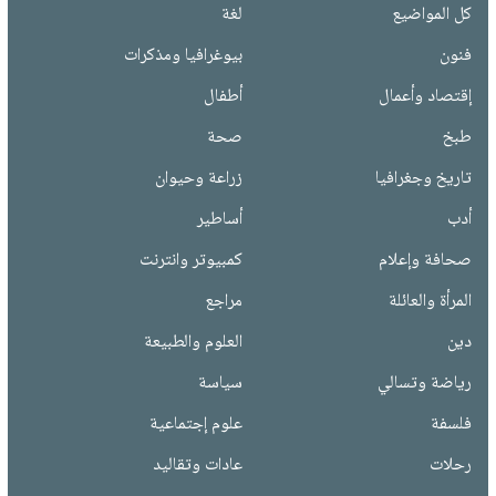
كل المواضيع
لغة
فنون
بيوغرافيا ومذكرات
إقتصاد وأعمال
أطفال
طبخ
صحة
تاريخ وجغرافيا
زراعة وحيوان
أدب
أساطير
صحافة وإعلام
كمبيوتر وانترنت
المرأة والعائلة
مراجع
دين
العلوم والطبيعة
رياضة وتسالي
سياسة
فلسفة
علوم إجتماعية
رحلات
عادات وتقاليد