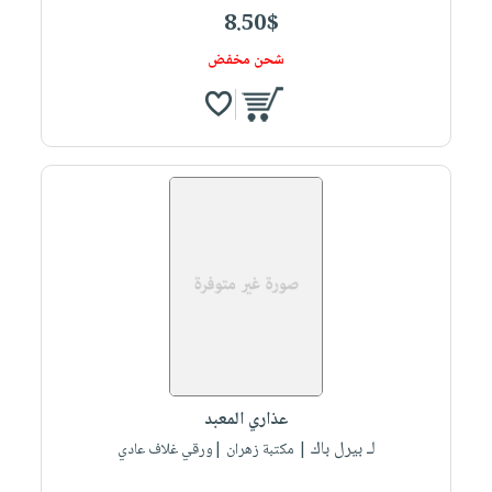
8.50$
شحن مخفض
عذاري المعبد
لـ بيرل باك
| مكتبة زهران |ورقي غلاف عادي