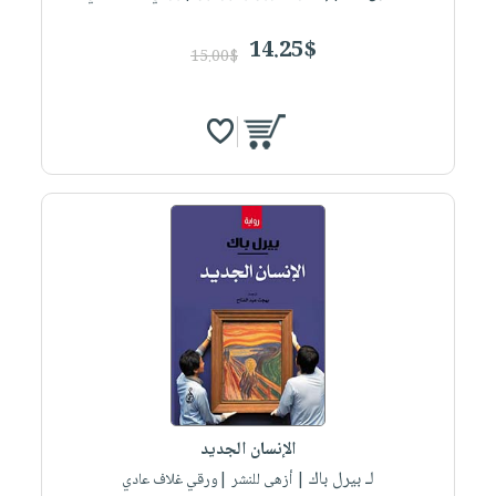
14.25$
15.00$
الإنسان الجديد
لـ بيرل باك
| أزهى للنشر |ورقي غلاف عادي