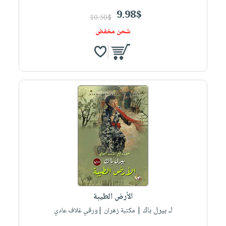
9.98$
10.50$
شحن مخفض
الأرض الطيبة
لـ بيرل باك
| مكتبة زهران |ورقي غلاف عادي