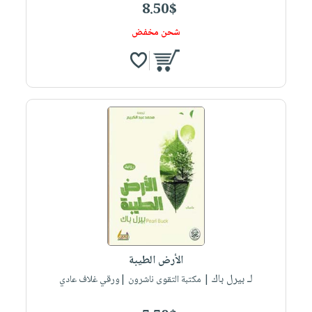
8.50$
شحن مخفض
الأرض الطيبة
لـ بيرل باك
| مكتبة التقوى ناشرون |ورقي غلاف عادي