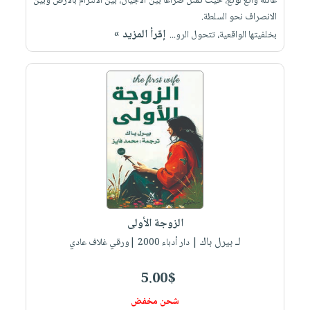
عائلة وانغ لونغ، حيث تمثل صراعًا بين الأجيال، بين الالتزام بالأرض وبين
الانصراف نحو السلطة.
إقرأ المزيد »
بخلفيتها الواقعية، تتحول الرو...
الزوجة الأولى
لـ بيرل باك
| دار أدباء 2000 |ورقي غلاف عادي
5.00$
شحن مخفض