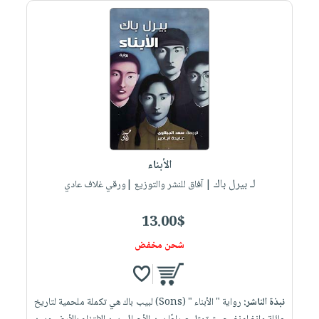
صابون
فيديوهات
عربة
أطفال
أسئلة
التسوق
مناسبات
يتكرر
طرحها
نشرة
الإصدارات
خدمات
نيل
وفرات
انشر
الأبناء
كتابك
لـ بيرل باك
| آفاق للنشر والتوزيع |ورقي غلاف عادي
تواصل
معنا
13.00$
شحن مخفض
نبذة الناشر:
رواية " الأبناء " (Sons) لبيب باك هي تكملة ملحمية لتاريخ