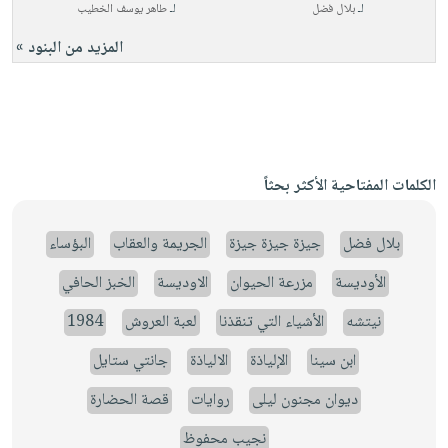
لـ
بلال فضل
لـ
طاهر يوسف الخطيب
المزيد من البنود »
الكلمات المفتاحية الأكثر بحثاً
بلال فضل
جيزة جيزة جيزة
الجريمة والعقاب
البؤساء
الأوديسة
مزرعة الحيوان
الاوديسة
الخبز الحافي
نيتشه
الأشياء التي تنقذنا
لعبة العروش
1984
ابن سينا
الإلياذة
الالياذة
جانتي ستايل
ديوان مجنون ليلى
روايات
قصة الحضارة
نجيب محفوظ