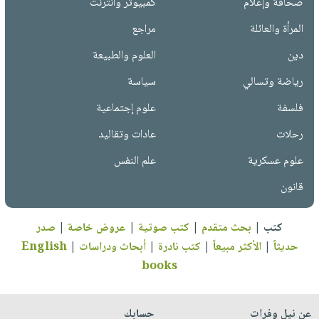
صحافة وإعلام
كمبيوتر وانترنت
المرأة والعائلة
مراجع
دين
العلوم والطبيعة
رياضة وتسالي
سياسة
فلسفة
علوم إجتماعية
رحلات
عادات وتقاليد
علوم عسكرية
علم النفس
قانون
كتب
|
بحث متقدم
|
كتب صوتية
|
عروض خاصة
|
صدر
حديثاً
|
الأكثر مبيعاً
|
كتب نادرة
|
أبحاث ودراسات
|
English
books
عن نيل وفرات
حسابك