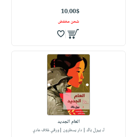
10.00$
شحن مخفض
العام الجديد
لـ بيرل باك
| دار يسطرون |ورقي غلاف عادي