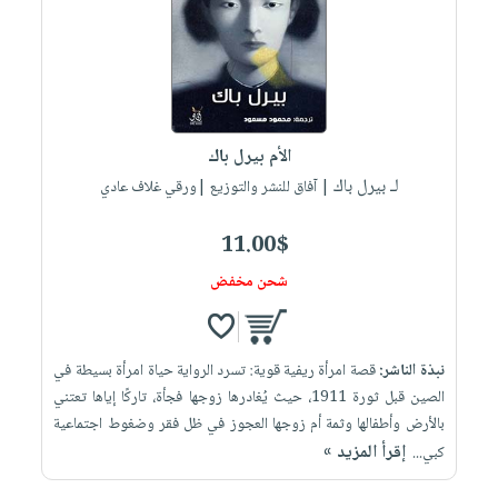
العناية
الأكثر
شحن
أدوات
بالأسنان
مبيعاً
مجاني
المائدة
الحمية
العودة
بنود
الأوعية
والتغذية
للمدارس
مختارة
والتخزين
اشتراكات
اكسسوارات
الأم بيرل باك
أدوات
كتب
كل
بحث
لـ بيرل باك
المطبخ
| آفاق للنشر والتوزيع |ورقي غلاف عادي
الاشتراكات
اكسسوارات
متقدم
منزلية
صندوق
11.00$
القراءة
اكسسوارات
شحن مخفض
iKitab
ملابس
نيل
بلا
مطرزات
وفرات
حدود
نبذة الناشر:
قصة امرأة ريفية قوية: تسرد الرواية حياة امرأة بسيطة في
حقائب
عن
حسابك
الصين قبل ثورة 1911، حيث يُغادرها زوجها فجأة، تاركًا إياها تعتني
حلي
الشركة
بالأرض وأطفالها وثمة أم زوجها العجوز في ظل فقر وضغوط اجتماعية
عناية
لائحة
سياسة
إقرأ المزيد »
كبي...
بالذات
الأمنيات
الشركة