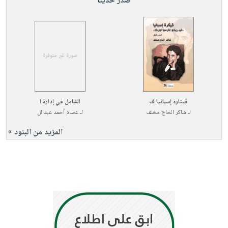
صدر حديثاً
قيثارة إسبانيا ف
الشامل في إدارة ا
لـ
شاكر الحاج مخلف
لـ
عصام أحمد عبدالل
المزيد من البنود »