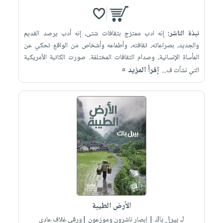
نبذة الناشر:
إنه ادب ممتزج بثقافات شتى، إنه أدب يرصد القديم
والجديد، بصراعاته، ثقافته، وأطماعه وأشخاص من الواقع تحكي عن
المأساة الإنسانية، وصدام الثقافات المختلفة. صورت الكاتبة الأمريكية
إقرأ المزيد »
التي نشأت ف...
الأرض الطيبة
لـ بيرل باك
| إبصار ناشرون وموزعون |ورقي غلاف عادي