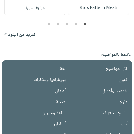
Kids Pattern Mesh
الدراجة النارية :
5
4
3
2
1
المزيد من البنود »
لائحة بالمواضيع:
كل المواضيع
لغة
فنون
بيوغرافيا ومذكرات
إقتصاد وأعمال
أطفال
طبخ
صحة
تاريخ وجغرافيا
زراعة وحيوان
أدب
أساطير