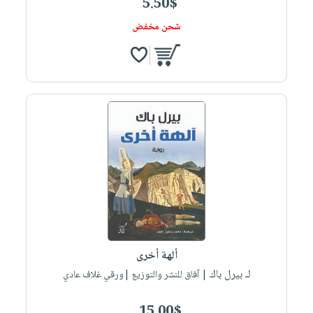
5.50$
شحن مخفض
ألهة أخرى
لـ بيرل باك
| آفاق للنشر والتوزيع |ورقي غلاف عادي
15.00$