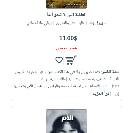
إختياراتنا
تعليمية
أسئلة
إختياراتنا
المواضيع
iKitab
يتكرر
الطفلة التى لا تنمو أبدآ
كتب
بلا
الأكثر
طرحها
لـ بيرل باك
أكاديمية
| آفاق للنشر والتوزيع |ورقي غلاف عادي
الصحة
حدود
مبيعاً
تحميل
والعناية
صندوق
أسئلة
إختياراتنا
masmu3
11.00$
الشخصية
القراءة
يتكرر
وسائل
على
جديد
شحن مخفض
English
طرحها
تعليمية
Android
books
الكل
تحميل
صندوق
تحميل
iKitab
أجهزة
القراءة
المطبخ
masmu3
نبذة الناشر:
تتحدث بيرل باك في هذا الكتاب عن ابنتها الوحيدة، كارول،
على
العناية
والسفرة
على
جوائز
التي وُلدت طبيعية ثم تطورت لديها إعاقة عقلية مزمنة.
Android
جديد
الشخصية
Apple
تنتقل القصة الإنسانيّة من لحظة الصدمة والرفض إلى قبول الأم، وتحوّلها
تحميل
العناية
إقرأ المزيد »
إل...
الكل
iKitab
وتصفيف
أواني
متجر
على
الشعر
الطهي
الهدايا
Apple
العناية
أدوات
بالجسم
أقسام
الخبز