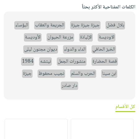
الكلمات المفتاحية الأكثر بحثاً
بلال فضل
جيزة جيزة جيزة
الجريمة والعقاب
البؤساء
الاوديسة
الإلياذة
مزرعة الحيوان
الأوديسة
الخبز الحافي
الداء والدواء
ديوان مجنون ليلى
قصة الحضارة
منشورات الجمل
نيتشه
1984
ابن سينا
الحرب والسلم
نجيب محفوظ
جيزة
دار صادر
كل الأقسام