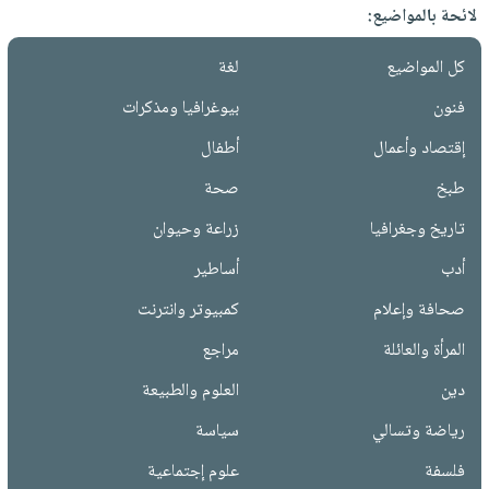
لائحة بالمواضيع:
كل المواضيع
لغة
فنون
بيوغرافيا ومذكرات
إقتصاد وأعمال
أطفال
طبخ
صحة
تاريخ وجغرافيا
زراعة وحيوان
أدب
أساطير
صحافة وإعلام
كمبيوتر وانترنت
المرأة والعائلة
مراجع
دين
العلوم والطبيعة
رياضة وتسالي
سياسة
فلسفة
علوم إجتماعية