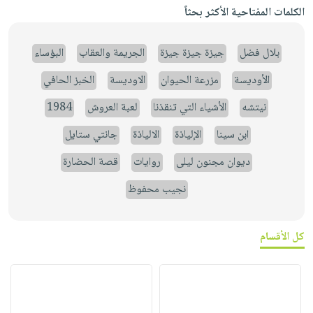
الكلمات المفتاحية الأكثر بحثاً
بلال فضل
جيزة جيزة جيزة
الجريمة والعقاب
البؤساء
الأوديسة
مزرعة الحيوان
الاوديسة
الخبز الحافي
نيتشه
الأشياء التي تنقذنا
لعبة العروش
1984
ابن سينا
الإلياذة
الالياذة
جانتي ستايل
ديوان مجنون ليلى
روايات
قصة الحضارة
نجيب محفوظ
كل الأقسام