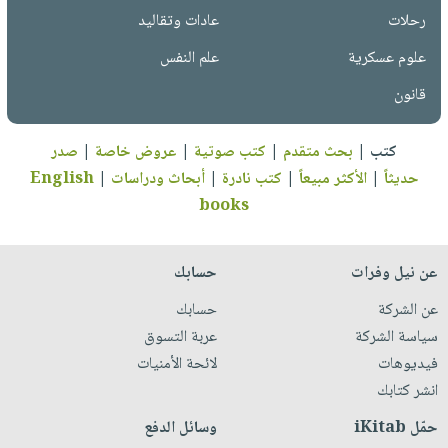
رحلات
عادات وتقاليد
علوم عسكرية
علم النفس
قانون
كتب
|
بحث متقدم
|
كتب صوتية
|
عروض خاصة
|
صدر
حديثاً
|
الأكثر مبيعاً
|
كتب نادرة
|
أبحاث ودراسات
|
English
books
عن نيل وفرات
حسابك
عن الشركة
حسابك
سياسة الشركة
عربة التسوق
فيديوهات
لائحة الأمنيات
انشر كتابك
حمّل iKitab
وسائل الدفع