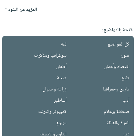
المزيد من البنود »
لائحة بالمواضيع:
كل المواضيع
لغة
فنون
بيوغرافيا ومذكرات
إقتصاد وأعمال
أطفال
طبخ
صحة
تاريخ وجغرافيا
زراعة وحيوان
أدب
أساطير
صحافة وإعلام
كمبيوتر وانترنت
المرأة والعائلة
مراجع
دين
العلوم والطبيعة