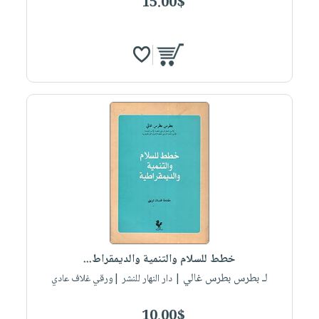
15.00$
خطط للسلام والتنمية والديمقراط...
لـ بطرس بطرس غالي
| دار النهار للنشر |ورقي غلاف عادي
10.00$