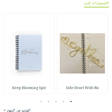
اكسسوارات كتب
Keep Blooming Spir
Side Heart With Na
5
4
3
2
1
المزيد من البنود »