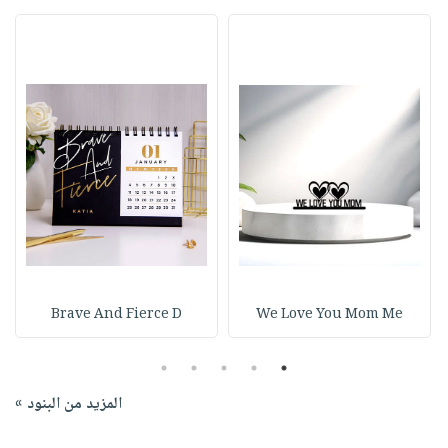
Brave And Fierce D
We Love You Mom Me
5
4
3
2
1
المزيد من البنود »