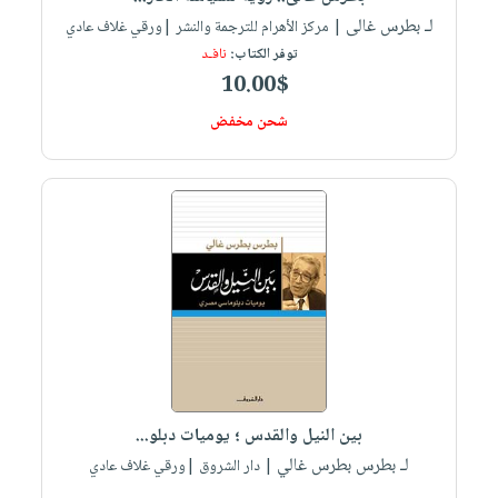
العناية
الأكثر
شحن
لـ بطرس غالى
| مركز الأهرام للترجمة والنشر |ورقي غلاف عادي
أدوات
بالأسنان
مبيعاً
مجاني
توفر الكتاب:
نافـد
المائدة
الحمية
العودة
10.00$
بنود
الأوعية
والتغذية
للمدارس
مختارة
شحن مخفض
والتخزين
اشتراكات
اكسسوارات
أدوات
كتب
كل
بحث
المطبخ
الاشتراكات
اكسسوارات
متقدم
منزلية
صندوق
القراءة
اكسسوارات
iKitab
ملابس
نيل
بلا
مطرزات
وفرات
حدود
حقائب
عن
حسابك
حلي
الشركة
بين النيل والقدس ؛ يوميات دبلو...
عناية
لائحة
سياسة
لـ بطرس بطرس غالي
| دار الشروق |ورقي غلاف عادي
بالذات
الأمنيات
الشركة