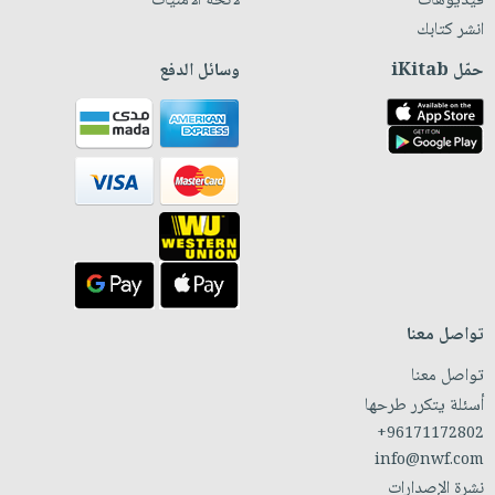
فيديوهات
لائحة الأمنيات
انشر كتابك
حمّل iKitab
وسائل الدفع
تواصل معنا
تواصل معنا
أسئلة يتكرر طرحها
+96171172802
info@nwf.com
نشرة الإصدارات