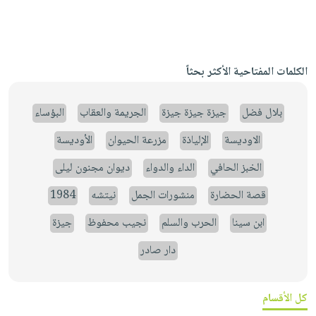
الكلمات المفتاحية الأكثر بحثاً
بلال فضل
جيزة جيزة جيزة
الجريمة والعقاب
البؤساء
الاوديسة
الإلياذة
مزرعة الحيوان
الأوديسة
الخبز الحافي
الداء والدواء
ديوان مجنون ليلى
قصة الحضارة
منشورات الجمل
نيتشه
1984
ابن سينا
الحرب والسلم
نجيب محفوظ
جيزة
دار صادر
كل الأقسام