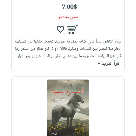
صابون
فيديوهات
7.00$
عربة
أطفال
أسئلة
التسوق
شحن مخفض
مناسبات
يتكرر
طرحها
نشرة
الإصدارات
خدمات
نبذة الناشر:
يبدأ غالي كتابه بمقدمة طويلة، تحدث خلالها عن السياسة
نيل
الخارجية لمصر بين السادات ومبارك قائلًا: «وإذا كان هناك من استمرارية
في نهج السياسة الخارجية ما بين عهدي الرئيس السادات والرئيس مبار...
وفرات
إقرأ المزيد »
انشر
كتابك
تواصل
معنا