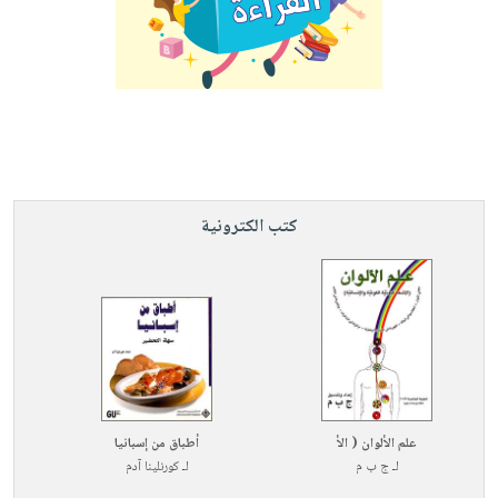
كتب الكترونية
علم الألوان ( الأ
أطباق من إسبانيا
لـ
ج ب م
لـ
كورنلينا آدم