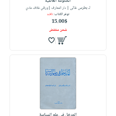
الحكومة العالمية
لـ بطرس غالى
| دار المعارف |ورقي غلاف عادي
توفر الكتاب:
نافـد
15.00$
شحن مخفض
المدخل في علم السياسة