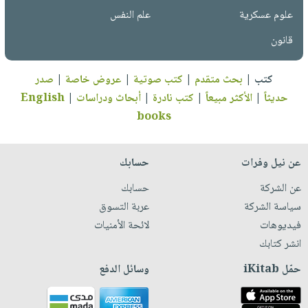
علوم عسكرية
علم النفس
قانون
كتب
|
بحث متقدم
|
كتب صوتية
|
عروض خاصة
|
صدر
حديثاً
|
الأكثر مبيعاً
|
كتب نادرة
|
أبحاث ودراسات
|
English
books
عن نيل وفرات
حسابك
عن الشركة
حسابك
سياسة الشركة
عربة التسوق
فيديوهات
لائحة الأمنيات
انشر كتابك
حمّل iKitab
وسائل الدفع