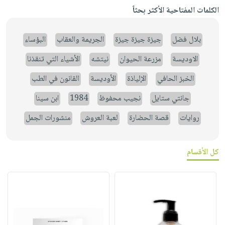
الكلمات المفتاحية الأكثر بحثاً
بلال فضل
جيزة جيزة جيزة
الجريمة والعقاب
البؤساء
الاوديسة
مزرعة الحيوان
نيتشه
الأشياء التي تنقذنا
الخبز الحافي
الإلياذة
الأوديسة
القانون في الطب
جانتي ستايل
نجيب محفوظ
1984
ابن سينا
روايات
قصة الحضارة
لعبة العروش
منشورات الجمل
كل الأقسام