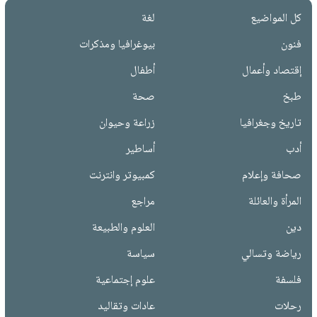
كل المواضيع
لغة
فنون
بيوغرافيا ومذكرات
إقتصاد وأعمال
أطفال
طبخ
صحة
تاريخ وجغرافيا
زراعة وحيوان
أدب
أساطير
صحافة وإعلام
كمبيوتر وانترنت
المرأة والعائلة
مراجع
دين
العلوم والطبيعة
رياضة وتسالي
سياسة
فلسفة
علوم إجتماعية
رحلات
عادات وتقاليد