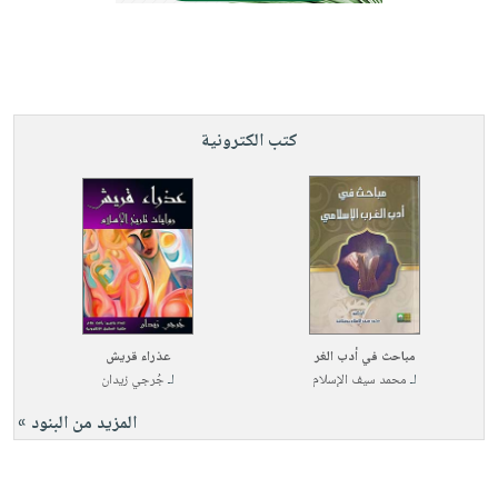
صابون
فيديوهات
عربة
أطفال
أسئلة
التسوق
مناسبات
يتكرر
طرحها
نشرة
كتب الكترونية
الإصدارات
خدمات
نيل
وفرات
انشر
كتابك
تواصل
معنا
مباحث في أدب الغر
عذراء قريش
لـ
محمد سيف الإسلام
لـ
جُرجي زيدان
المزيد من البنود »