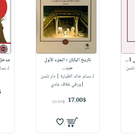
..
تاريخ اليابان ؛ الجزء الأول
مدخل إ
نلسن
حت...
لـ بسا
لـ بسام خالد الطيارة
| دار نلسن
|ورقي غلاف عادي
$
17.00$
20.00$