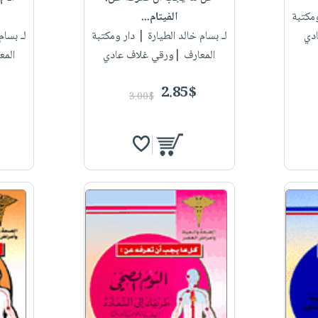
مكتبة
الفيتام...
دي
لـ بسام خالد الطيارة
| دار ومكتبة
لـ بسام
المعارف |ورقي غلاف عادي
المع
2.85$
3.00$