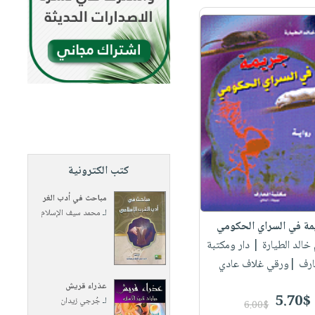
كتب الكترونية
مباحث في أدب الغر
لـ
محمد سيف الإسلام
ة في السراي الحكومي
 خالد الطيارة
| دار ومكتبة
ارف |ورقي غلاف عادي
عذراء قريش
5.70$
لـ
جُرجي زيدان
6.00$