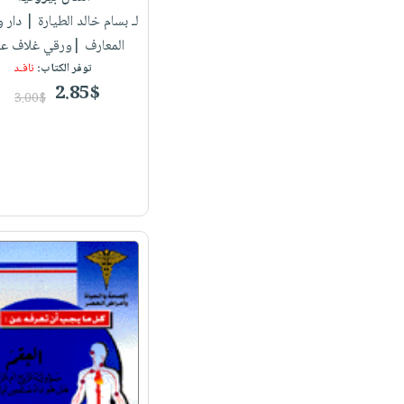
لـ بسام خالد الطيارة
| دار و
المعارف |ورقي غلاف عا
توفر الكتاب:
نافـد
2.85$
3.00$