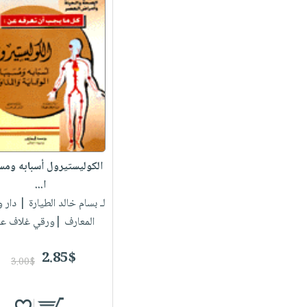
الكوليستيرول أسبابه ومسب
ا...
لـ بسام خالد الطيارة
| دار و
المعارف |ورقي غلاف عا
2.85$
3.00$