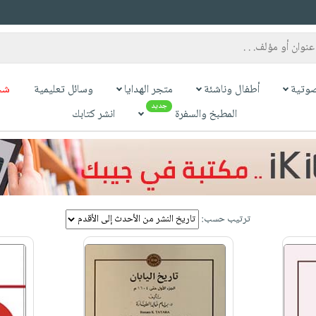
وتية
أطفال وناشئة
متجر الهدايا
وسائل تعليمية
شح
جديد
المطبخ والسفرة
انشر كتابك
ترتيب حسب: