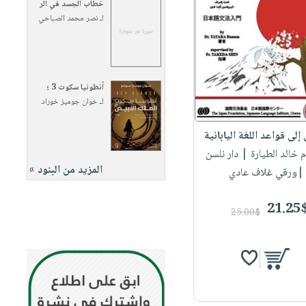
خطاب الجسد في الر
لـ
نصر محمد الصباحي
أنطونيا سكوت 3 ؛
لـ
خوان جوميز خوراد
لى قواعد اللغة اليابانية
م خالد الطيارة
| دار نلسن
المزيد من البنود »
|ورقي غلاف عادي
21.25
25.00$