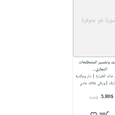
ف وتفسير المصطلحات
التجاري...
 خالد الطيارة
| دار ومكتبة
ارف |ورقي غلاف عادي
3.80$
4.00$