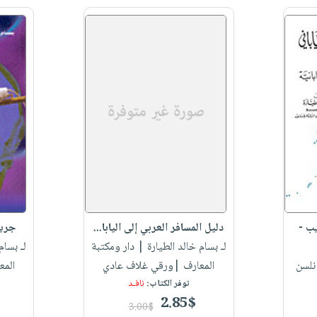
يب -
دليل المسافر العربي إلى اليابا...
جريم
لـ بسام خالد الطيارة
| دار ومكتبة
لـ بسام
نلسن
المعارف |ورقي غلاف عادي
المع
توفر الكتاب:
نافـد
2.85$
3.00$