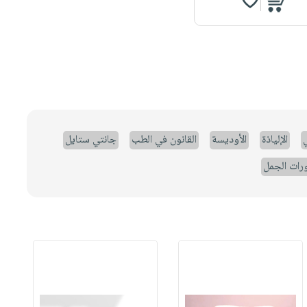
ي
الإلياذة
الأوديسة
القانون في الطب
جانتي ستايل
رات الجمل