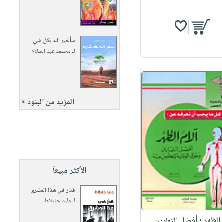
سأخبر الله بكل شي
لـ
محممد عبد السلام
المزيد من البنود »
الأكثر مبيعاً
قدر في هذا المشرق
لـ
وليد جنبلاط
 الظهر ؛ أفضل التمارين