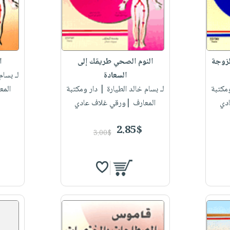
لزوجة
النوم الصحي طريقك إلى
ا
السعادة
لـ بسام
مكتبة
لـ بسام خالد الطيارة
| دار ومكتبة
المع
دي
المعارف |ورقي غلاف عادي
2.85$
3.00$