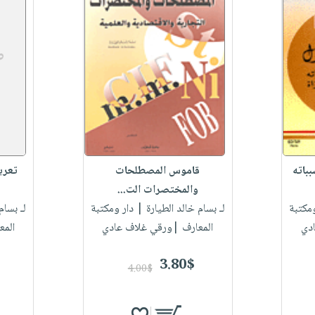
باته
قاموس المصطلحات
تعري
والمختصرات الت...
مكتبة
لـ بسام خالد الطيارة
| دار ومكتبة
لـ بسام
دي
المعارف |ورقي غلاف عادي
المع
3.80$
4.00$