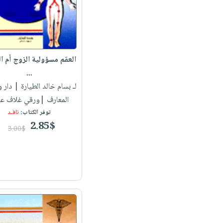
العقم مسؤولية الزوج أم ا
...
لـ بسام خالد الطيارة
| دار و
المعارف |ورقي غلاف عا
توفر الكتاب:
نافـد
2.85$
3.00$