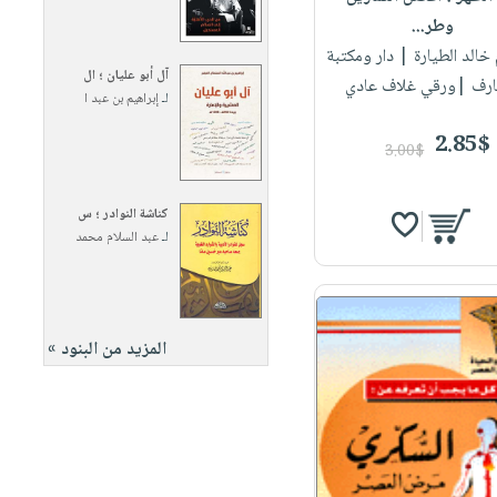
وطر...
 خالد الطيارة
| دار ومكتبة
آل أبو عليان ؛ ال
ارف |ورقي غلاف عادي
لـ
إبراهيم بن عبد ا
2.85$
3.00$
كناشة النوادر ؛ س
لـ
عبد السلام محمد
المزيد من البنود »