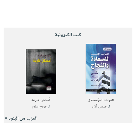
صابون
فيديوهات
عربة
أطفال
أسئلة
التسوق
مناسبات
يتكرر
طرحها
نشرة
كتب الكترونية
الإصدارات
خدمات
نيل
وفرات
انشر
كتابك
تواصل
معنا
القواعد المؤسسة ل
أحضان فارغة
لـ
جيمس آلان
لـ
جورج سلوم
المزيد من البنود »