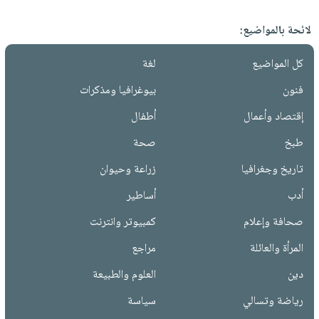
لائحة بالمواضيع:
كل المواضيع
لغة
فنون
بيوغرافيا ومذكرات
إقتصاد وأعمال
أطفال
طبخ
صحة
تاريخ وجغرافيا
زراعة وحيوان
أدب
أساطير
صحافة وإعلام
كمبيوتر وانترنت
المرأة والعائلة
مراجع
دين
العلوم والطبيعة
رياضة وتسالي
سياسة