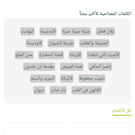
الكلمات المفتاحية الأكثر بحثاً
بلال فضل
جيزة جيزة جيزة
الأوديسة
البؤساء
الجريمة والعقاب
مزرعة الحيوان
الاوديسة
الأشياء التي تنقذنا
الإلياذة
قصة الحضارة
مدن الملح
الخبز الحافي
لعبة العروش
مقدمة ابن خلدون
نجيب محفوظ
الالياذة
الحرب والسلم
القانون في الطب
دار صادر
ديوان
كل الأقسام