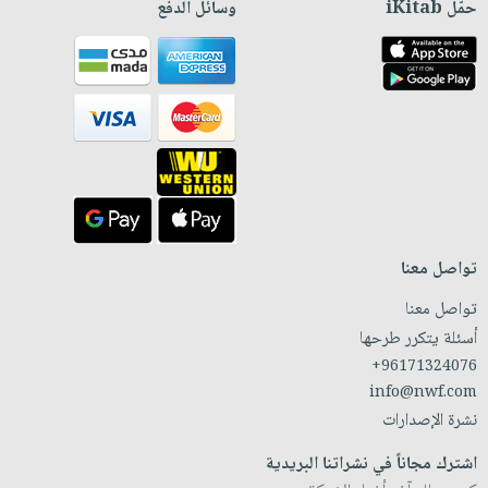
حمّل iKitab
وسائل الدفع
تواصل معنا
تواصل معنا
أسئلة يتكرر طرحها
+96171324076
info@nwf.com
نشرة الإصدارات
اشترك مجاناً في نشراتنا البريدية