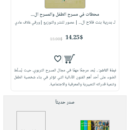
إختياراتنا
تعليمية
أسئلة
إختياراتنا
المواضيع
iKitab
يتكرر
محطات في مسرح الطفل والمسرح ال...
كتب
بلا
الأكثر
طرحها
لـ بدرية بنت فلاح ال...
أكاديمية
| عصور للنشر والتوزيع |ورقي غلاف عادي
الصحة
حدود
مبيعاً
تحميل
والعناية
صندوق
أسئلة
إختياراتنا
masmu3
14.25$
الشخصية
القراءة
15.00$
يتكرر
وسائل
على
جديد
English
طرحها
تعليمية
Android
books
الكل
تحميل
صندوق
تحميل
iKitab
أجهزة
القراءة
المطبخ
masmu3
نبذة الناشر:
، يُعد مرجعًا مهمًا في مجال المسرح التربوي، حيث يُسلّط
على
العناية
والسفرة
على
جوائز
الضوء على أحد أهم الفنون الأدائية التي تؤثر في بناء شخصية الطفل
Android
جديد
الشخصية
Apple
وتنمية قدراته التعبيرية والمعرفية والاجتماعية.
تحميل
العناية
الكل
iKitab
وتصفيف
صدر حديثاً
أواني
متجر
على
الشعر
الطهي
الهدايا
Apple
العناية
أدوات
بالجسم
أقسام
الخبز