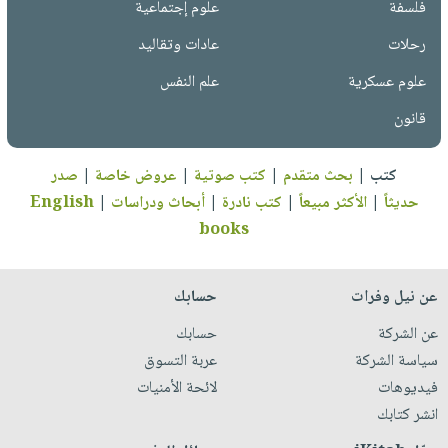
فلسفة
علوم إجتماعية
رحلات
عادات وتقاليد
علوم عسكرية
علم النفس
قانون
كتب
|
بحث متقدم
|
كتب صوتية
|
عروض خاصة
|
صدر
حديثاً
|
الأكثر مبيعاً
|
كتب نادرة
|
أبحاث ودراسات
|
English
books
عن نيل وفرات
حسابك
عن الشركة
حسابك
سياسة الشركة
عربة التسوق
فيديوهات
لائحة الأمنيات
انشر كتابك