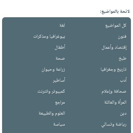
لائحة بالمواضيع:
كل المواضيع
لغة
فنون
بيوغرافيا ومذكرات
إقتصاد وأعمال
أطفال
طبخ
صحة
تاريخ وجغرافيا
زراعة وحيوان
أدب
أساطير
صحافة وإعلام
كمبيوتر وانترنت
المرأة والعائلة
مراجع
دين
العلوم والطبيعة
رياضة وتسالي
سياسة