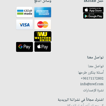
حمّل iKitab
وسائل الدفع
تواصل معنا
تواصل معنا
أسئلة يتكرر طرحها
+96171172802
info@nwf.com
نشرة الإصدارات
اشترك مجاناً في نشراتنا البريدية
كي يصلك آخر أخبار الشركة