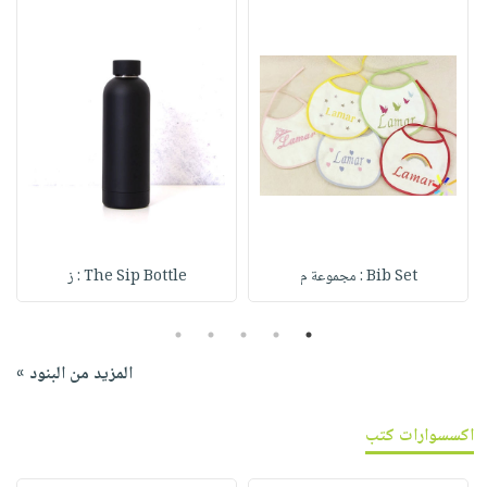
Bib Set : مجموعة م
The Sip Bottle : ز
5
4
3
2
1
المزيد من البنود »
اكسسوارات كتب