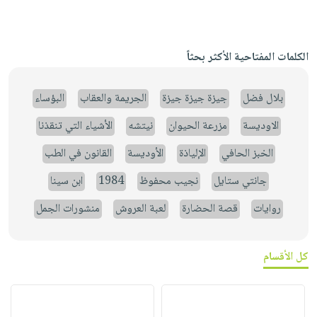
الكلمات المفتاحية الأكثر بحثاً
بلال فضل
جيزة جيزة جيزة
الجريمة والعقاب
البؤساء
الاوديسة
مزرعة الحيوان
نيتشه
الأشياء التي تنقذنا
الخبز الحافي
الإلياذة
الأوديسة
القانون في الطب
جانتي ستايل
نجيب محفوظ
1984
ابن سينا
روايات
قصة الحضارة
لعبة العروش
منشورات الجمل
كل الأقسام