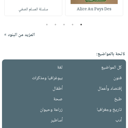
Alice Au Pays Des
سلسلة المسلم الصغي
5
4
3
2
1
المزيد من البنود »
لائحة بالمواضيع:
كل المواضيع
لغة
فنون
بيوغرافيا ومذكرات
إقتصاد وأعمال
أطفال
طبخ
صحة
تاريخ وجغرافيا
زراعة وحيوان
أدب
أساطير