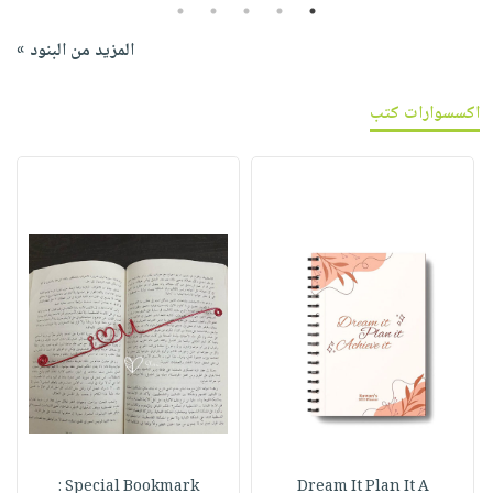
5
4
3
2
1
المزيد من البنود »
اكسسوارات كتب
Special Bookmark :
Dream It Plan It A