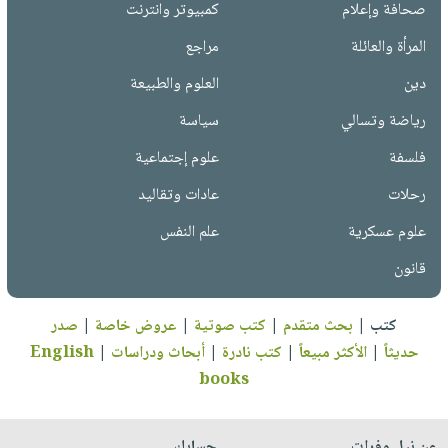
صحافة وإعلام
كمبيوتر وانترنت
المرأة والعائلة
مراجع
دين
العلوم والطبيعة
رياضة وتسالي
سياسة
فلسفة
علوم إجتماعية
رحلات
عادات وتقاليد
علوم عسكرية
علم النفس
قانون
كتب
|
بحث متقدم
|
كتب صوتية
|
عروض خاصة
|
صدر
حديثاً
|
الأكثر مبيعاً
|
كتب نادرة
|
أبحاث ودراسات
|
English
books
عن نيل وفرات
حسابك