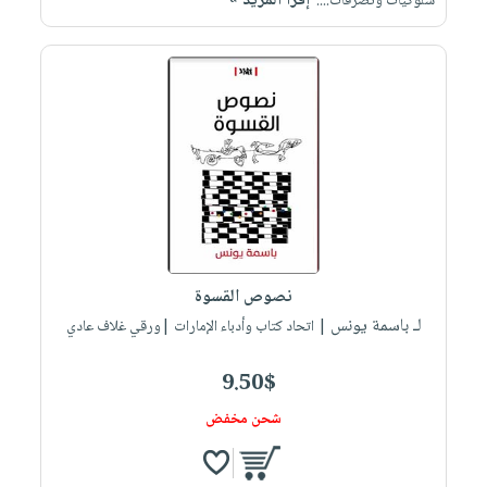
إقرأ المزيد »
سلوكيات وتصرفات....
نصوص القسوة
لـ باسمة يونس
| اتحاد كتاب وأدباء الإمارات |ورقي غلاف عادي
9.50$
شحن مخفض