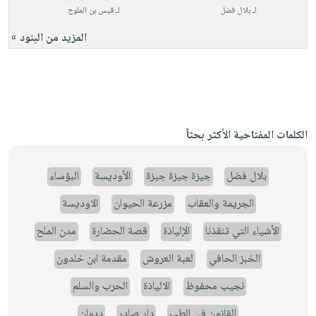
لـ
بلال فضل
لـ
قيس بن الملوح
المزيد من البنود »
الكلمات المفتاحية الأكثر بحثاً
بلال فضل
جيزة جيزة جيزة
الأوديسة
البؤساء
الجريمة والعقاب
مزرعة الحيوان
الاوديسة
الأشياء التي تنقذنا
الإلياذة
قصة الحضارة
مدن الملح
الخبز الحافي
لعبة العروش
مقدمة ابن خلدون
نجيب محفوظ
الالياذة
الحرب والسلم
القانون في الطب
دار صادر
ديوان