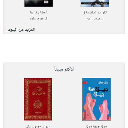
القواعد المؤسسة ل
أحضان فارغة
لـ
جيمس آلان
لـ
جورج سلوم
المزيد من البنود »
الأكثر مبيعاً
جيزة جيزة جيزة
ديوان مجنون ليلى