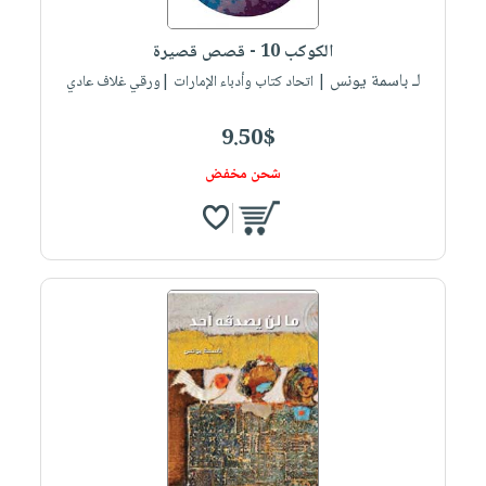
صابون
فيديوهات
عربة
أطفال
أسئلة
الكوكب 10 - قصص قصيرة
التسوق
مناسبات
يتكرر
لـ باسمة يونس
| اتحاد كتاب وأدباء الإمارات |ورقي غلاف عادي
طرحها
نشرة
9.50$
الإصدارات
خدمات
نيل
شحن مخفض
وفرات
انشر
كتابك
تواصل
معنا