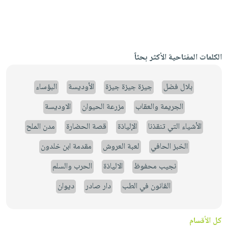
الكلمات المفتاحية الأكثر بحثاً
بلال فضل
جيزة جيزة جيزة
الأوديسة
البؤساء
الجريمة والعقاب
مزرعة الحيوان
الاوديسة
الأشياء التي تنقذنا
الإلياذة
قصة الحضارة
مدن الملح
الخبز الحافي
لعبة العروش
مقدمة ابن خلدون
نجيب محفوظ
الالياذة
الحرب والسلم
القانون في الطب
دار صادر
ديوان
كل الأقسام