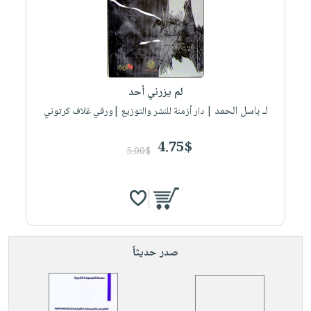
صابون
فيديوهات
عربة
أطفال
أسئلة
التسوق
مناسبات
يتكرر
طرحها
نشرة
الإصدارات
خدمات
لم يزرني أحد
نيل
لـ باسل الحمد
| دار أزمنة للنشر والتوزيع |ورقي غلاف كرتوني
وفرات
4.75$
انشر
5.00$
كتابك
تواصل
معنا
صدر حديثاً