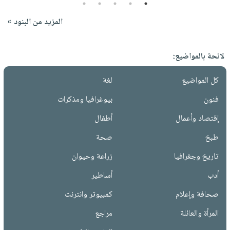
5
4
3
2
1
المزيد من البنود »
لائحة بالمواضيع:
كل المواضيع
لغة
فنون
بيوغرافيا ومذكرات
إقتصاد وأعمال
أطفال
طبخ
صحة
تاريخ وجغرافيا
زراعة وحيوان
أدب
أساطير
صحافة وإعلام
كمبيوتر وانترنت
المرأة والعائلة
مراجع