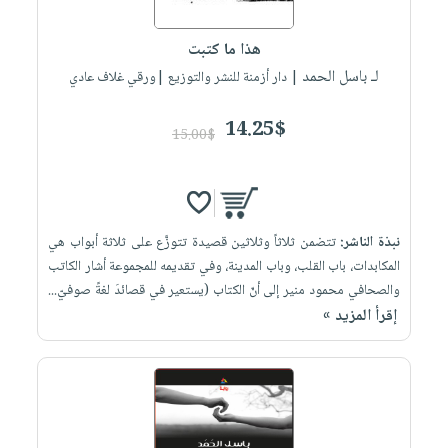
إختياراتنا
تعليمية
أسئلة
إختياراتنا
المواضيع
iKitab
يتكرر
هذا ما كتبت
كتب
بلا
الأكثر
طرحها
لـ باسل الحمد
أكاديمية
| دار أزمنة للنشر والتوزيع |ورقي غلاف عادي
الصحة
حدود
مبيعاً
تحميل
والعناية
صندوق
أسئلة
وسائل
masmu3
14.25$
الشخصية
القراءة
15.00$
يتكرر
تعليمية
على
جديد
English
طرحها
صندوق
Android
books
الكل
تحميل
القراءة
تحميل
iKitab
أجهزة
جوائز
المطبخ
masmu3
نبذة الناشر:
تتضمن ثلاثاً وثلاثين قصيدة تتوزَّع على ثلاثة أبواب هي
على
العناية
والسفرة
على
المكابدات، باب القلب، وباب المدينة، وفي تقديمه للمجموعة أشار الكاتب
Android
جديد
الشخصية
Apple
والصحافي محمود منير إلى أنّ الكتاب (يستعير في قصائدَ لغةً صوفيّ...
تحميل
العناية
إقرأ المزيد »
الكل
iKitab
وتصفيف
أواني
متجر
على
الشعر
الطهي
الهدايا
Apple
العناية
أدوات
بالجسم
أقسام
الخبز