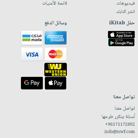
فيديوهات
لائحة الأمنيات
انشر كتابك
حمّل iKitab
وسائل الدفع
تواصل معنا
تواصل معنا
أسئلة يتكرر طرحها
+96171172802
info@nwf.com