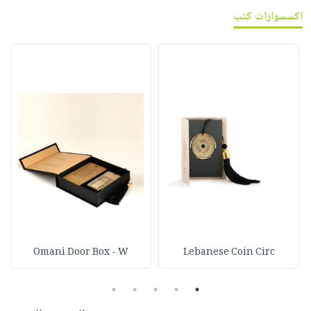
اكسسوارات كتب
Omani Door Box - W
Lebanese Coin Circ
5
4
3
2
1