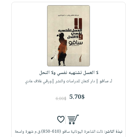
لا العسل تشتهيه نفسي ولا النحل
لـ سافو
| دار كنعان للدراسات والنشر |ورقي غلاف عادي
5.70$
6.00$
نبذة الناشر:
نالت الشاعرة اليونانية سافو (610-850) ق.م شهرة واسعة