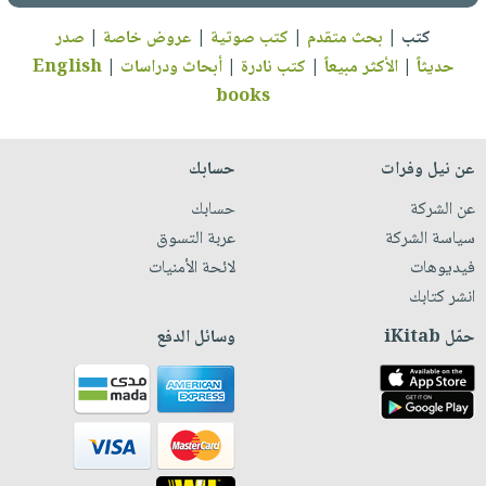
كتب
|
بحث متقدم
|
كتب صوتية
|
عروض خاصة
|
صدر
حديثاً
|
الأكثر مبيعاً
|
كتب نادرة
|
أبحاث ودراسات
|
English
books
عن نيل وفرات
حسابك
عن الشركة
حسابك
سياسة الشركة
عربة التسوق
فيديوهات
لائحة الأمنيات
انشر كتابك
حمّل iKitab
وسائل الدفع