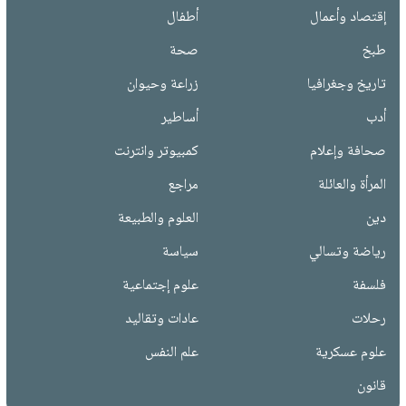
إقتصاد وأعمال
أطفال
طبخ
صحة
تاريخ وجغرافيا
زراعة وحيوان
أدب
أساطير
صحافة وإعلام
كمبيوتر وانترنت
المرأة والعائلة
مراجع
دين
العلوم والطبيعة
رياضة وتسالي
سياسة
فلسفة
علوم إجتماعية
رحلات
عادات وتقاليد
علوم عسكرية
علم النفس
قانون