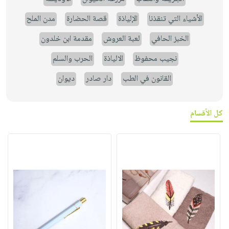
الأشياء التي تنقذنا
الإلياذة
قصة الحضارة
مدن الملح
الخبز الحافي
لعبة العروش
مقدمة ابن خلدون
نجيب محفوظ
الالياذة
الحرب والسلم
القانون في الطب
دار صادر
ديوان
كل الأقسام