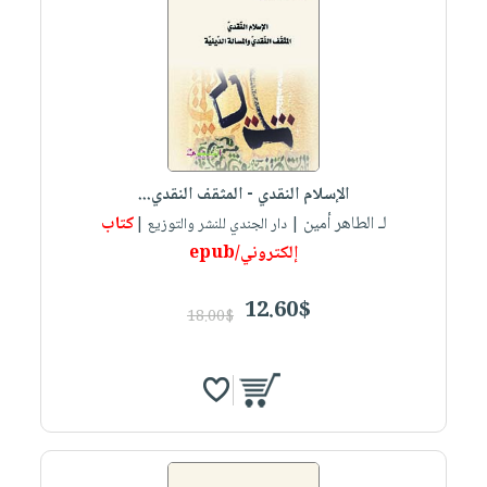
الإسلام النقدي - المثقف النقدي...
لـ الطاهر أمين
كتاب
| دار الجندي للنشر والتوزيع |
إلكتروني/epub
12.60$
18.00$