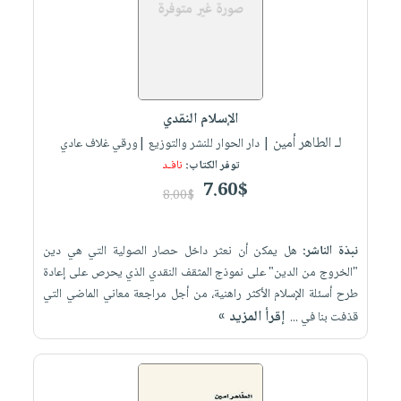
صابون
فيديوهات
عربة
أطفال
أسئلة
التسوق
مناسبات
يتكرر
طرحها
نشرة
الإصدارات
خدمات
الإسلام النقدي
نيل
لـ الطاهر أمين
| دار الحوار للنشر والتوزيع |ورقي غلاف عادي
وفرات
توفر الكتاب:
نافـد
7.60$
انشر
8.00$
كتابك
تواصل
نبذة الناشر:
هل يمكن أن نعثر داخل حصار الصولية التي هي دين
معنا
"الخروج من الدين" على نموذج المثقف النقدي الذي يحرص على إعادة
طرح أسئلة الإسلام الأكثر راهنية، من أجل مراجعة معاني الماضي التي
إقرأ المزيد »
قذفت بنا في ...