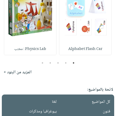
Alphabet Flash Car
Physics Lab : مختب
5
4
3
2
1
المزيد من البنود »
لائحة بالمواضيع:
كل المواضيع
لغة
فنون
بيوغرافيا ومذكرات