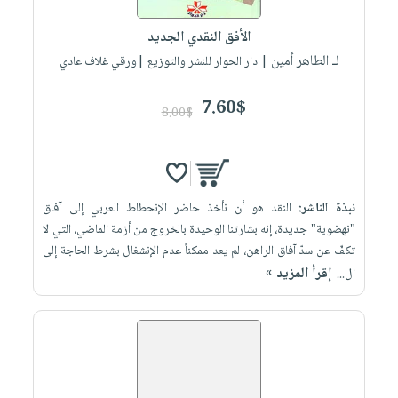
العناية
الأكثر
شحن
أدوات
بالأسنان
مبيعاً
الأفق النقدي الجديد
مجاني
المائدة
الحمية
لـ الطاهر أمين
العودة
| دار الحوار للنشر والتوزيع |ورقي غلاف عادي
بنود
الأوعية
والتغذية
للمدارس
مختارة
والتخزين
اشتراكات
7.60$
اكسسوارات
8.00$
أدوات
كتب
كل
بحث
المطبخ
الاشتراكات
اكسسوارات
متقدم
منزلية
صندوق
نبذة الناشر:
النقد هو أن نأخذ حاضر الإنحطاط العربي إلى آفاق
القراءة
اكسسوارات
"نهضوية" جديدة، إنه بشارتنا الوحيدة بالخروج من أزمة الماضي، التي لا
iKitab
ملابس
نيل
تكفّ عن سدّ آفاق الراهن، لم يعد ممكناً عدم الإنشغال بشرط الحاجة إلى
بلا
مطرزات
إقرأ المزيد »
وفرات
ال...
حدود
حقائب
عن
حسابك
حلي
الشركة
عناية
لائحة
سياسة
بالذات
الأمنيات
الشركة