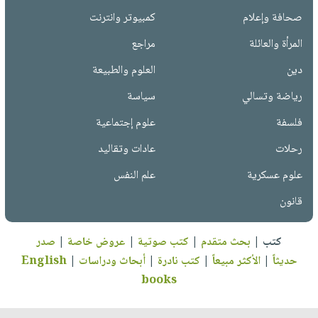
صحافة وإعلام
كمبيوتر وانترنت
المرأة والعائلة
مراجع
دين
العلوم والطبيعة
رياضة وتسالي
سياسة
فلسفة
علوم إجتماعية
رحلات
عادات وتقاليد
علوم عسكرية
علم النفس
قانون
كتب
|
بحث متقدم
|
كتب صوتية
|
عروض خاصة
|
صدر
حديثاً
|
الأكثر مبيعاً
|
كتب نادرة
|
أبحاث ودراسات
|
English
books