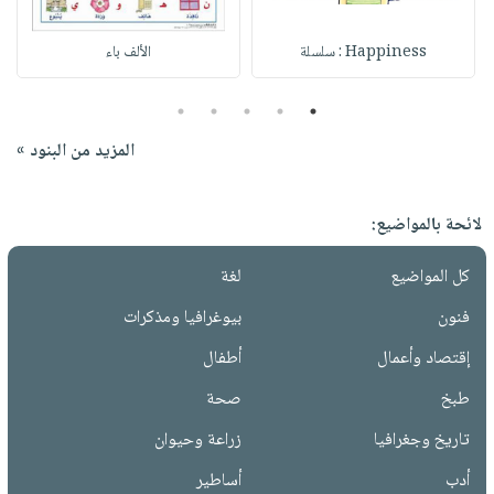
Happiness : سلسلة
الألف باء
5
4
3
2
1
المزيد من البنود »
لائحة بالمواضيع:
كل المواضيع
لغة
فنون
بيوغرافيا ومذكرات
إقتصاد وأعمال
أطفال
طبخ
صحة
تاريخ وجغرافيا
زراعة وحيوان
أدب
أساطير