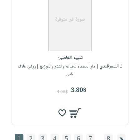
تنبيه الغافلين
لـ السمرقندي
| دار العصماء للطباعة والنشر والتوزيع |ورقي غلاف
عادي
3.80$
4.00$
1
2
3
4
5
6
7
....
8