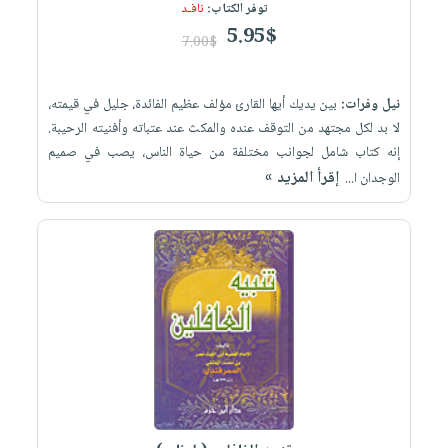
توفر الكتاب:
نافـد
5.95$
7.00$
نيل وفرات:
بين يديك أيها القارئ مؤلف عظيم الفائدة، جليل في قيمته،
لا بد لكل مجتهد من التوقف عنده والمكث عند عتباته وأفنيته الرحيبة.
إنه كتاب شامل لجوانب مختلفة من حياة الناس، يصب في صميم
إقرأ المزيد »
الوجدان ا...