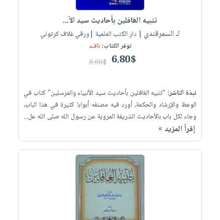
العناية
الأكثر
شحن
أدوات
بالأسنان
مبيعاً
تنبيه الغافلين بأحاديث سيد الأ...
مجاني
المائدة
الحمية
لـ السمرقندي
العودة
| دار الكتب العلمية |ورقي غلاف كرتوني
بنود
الأوعية
والتغذية
توفر الكتاب:
نافـد
للمدارس
مختارة
والتخزين
اشتراكات
6.80$
اكسسوارات
8.00$
أدوات
كتب
كل
بحث
المطبخ
الاشتراكات
اكسسوارات
متقدم
نبذة الناشر:
"تنبيه الغافلين بأحاديث سيد الأنبياء والمرسلين" كتاب في
منزلية
صندوق
الوعظ والإرشاد والحكمة، أورد فيه مصنفه أبوابا كثيرة في هذا الباب،
وجاء لكل باب بالأحاديث الشريفة المروية عن رسول الله صلى الله عل...
القراءة
اكسسوارات
إقرأ المزيد »
iKitab
ملابس
نيل
بلا
مطرزات
وفرات
حدود
حقائب
عن
حسابك
حلي
الشركة
عناية
لائحة
سياسة
بالذات
الأمنيات
الشركة