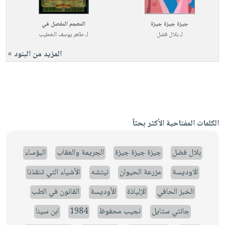
جيزة جيزة جيزة
المعجم المفصل في
لـ
بلال فضل
لـ
طاهر يوسف الخطيب
المزيد من البنود »
الكلمات المفتاحية الأكثر بحثاً
بلال فضل
جيزة جيزة جيزة
الجريمة والعقاب
البؤساء
الاوديسة
مزرعة الحيوان
نيتشه
الأشياء التي تنقذنا
الخبز الحافي
الإلياذة
الأوديسة
القانون في الطب
جانتي ستايل
نجيب محفوظ
1984
ابن سينا