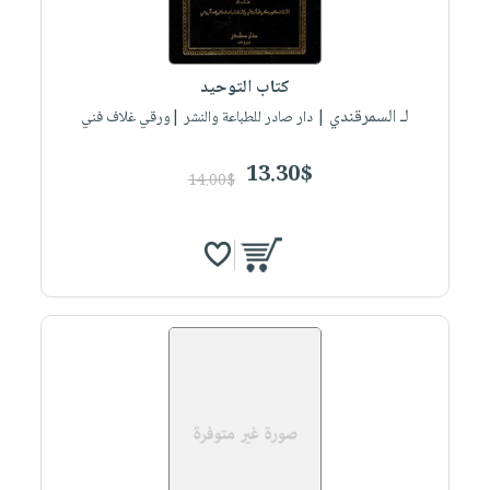
كتاب التوحيد
لـ السمرقندي
| دار صادر للطباعة والنشر |ورقي غلاف فني
13.30$
14.00$