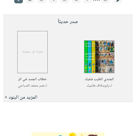
صدر حديثاً
الجندي الطيب شفيك
خطاب الجسد في الر
لـ
ياروسلاف هاشيك
لـ
نصر محمد الصباحي
المزيد من البنود »