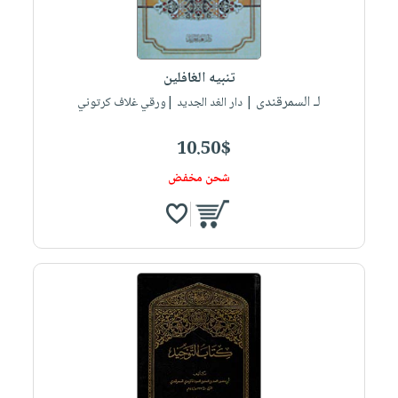
صابون
فيديوهات
عربة
أطفال
أسئلة
التسوق
مناسبات
يتكرر
تنبيه الغافلين
طرحها
نشرة
لـ السمرقندى
| دار الغد الجديد |ورقي غلاف كرتوني
الإصدارات
خدمات
نيل
10.50$
وفرات
شحن مخفض
انشر
كتابك
تواصل
معنا