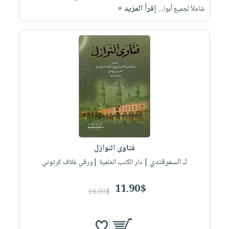
إقرأ المزيد »
شاملاً لجميع أبوا...
فتاوى النوازل
لـ السمرقندي
| دار الكتب العلمية |ورقي غلاف كرتوني
11.90$
14.00$