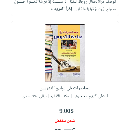
الوصفُ ‏مرآة لجَمَالِ روحِكَ النقيَّة‎.‎ أنا لســـــتُ إلا فراشةً ‏تحُـــومُ حـــــولَ
إقرأ المزيد »
مصباحِ ‏نوُرك، جَذَبتْها هالةُ ‏ال...
محاصرات في مبادئ التدريس
لـ علي كريم محجوب
| مكتبة الآداب |ورقي غلاف عادي
9.00$
شحن مخفض