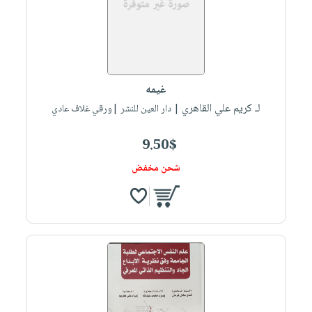
غيمه
لـ كريم علي القاهري
| دار العين للنشر |ورقي غلاف عادي
9.50$
شحن مخفض