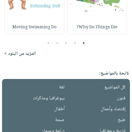
Moving Swimming Do
Why Do Things Die?
5
4
3
2
1
المزيد من البنود »
لائحة بالمواضيع:
كل المواضيع
لغة
فنون
بيوغرافيا ومذكرات
إقتصاد وأعمال
أطفال
طبخ
صحة
تاريخ وجغرافيا
زراعة وحيوان