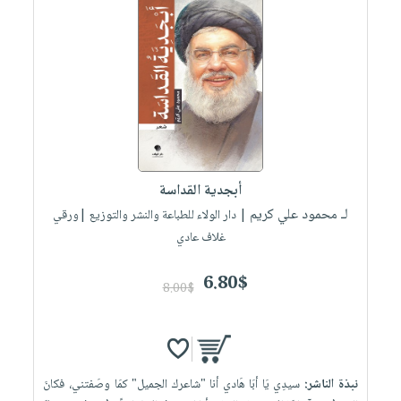
أبجدية ‏القداسة
لـ محمود ‏علي ‏كريم
| دار الولاء للطباعة والنشر والتوزيع |ورقي
غلاف عادي
6.80$
8.00$
نبذة الناشر:
سيدِي يَا أبَا هَادي أنا ‏‏"شاعرك الجميل" كمَا ‏وصَفتني، فكانَ