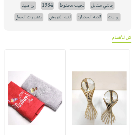
جانتي ستايل
نجيب محفوظ
1984
ابن سينا
روايات
قصة الحضارة
لعبة العروش
منشورات الجمل
كل الأقسام