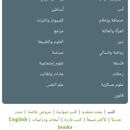
أدب
أساطير
صحافة وإعلام
كمبيوتر وانترنت
المرأة والعائلة
مراجع
دين
العلوم والطبيعة
رياضة وتسالي
سياسة
فلسفة
علوم إجتماعية
رحلات
عادات وتقاليد
علوم عسكرية
علم النفس
قانون
كتب
|
بحث متقدم
|
كتب صوتية
|
عروض خاصة
|
صدر
حديثاً
|
الأكثر مبيعاً
|
كتب نادرة
|
أبحاث ودراسات
|
English
books