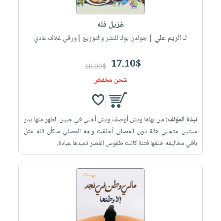
إختياراتنا
تعليمية
أسئلة
إختياراتنا
المواضيع
iKitab
يتكرر
غزيل فله
كتب
بلا
الأكثر
طرحها
لـ الريم علي
أكاديمية
| جولدن بوك للنشر والتوزيع |ورقي غلاف عادي
الصحة
حدود
مبيعاً
تحميل
والعناية
صندوق
أسئلة
إختياراتنا
masmu3
17.10$
الشخصية
القراءة
18.00$
يتكرر
وسائل
على
جديد
شحن مخفض
English
طرحها
تعليمية
Android
books
الكل
تحميل
صندوق
تحميل
iKitab
أجهزة
القراءة
المطبخ
masmu3
نبذة المؤلف:
من بهاها ويش أوصف ويش أخلي في جبين الطهر منها بدر
على
العناية
والسفرة
على
جوائز
سبتين متجلي هالة دون المصلى أخلفت وجه المصلي ماكأن الله مثل
Android
جديد
الشخصية
Apple
باقي مخاليقه خلقها فتنة كانت طقوس القصر تعبدها عبادة.
تحميل
العناية
الكل
iKitab
وتصفيف
أواني
متجر
على
الشعر
الطهي
الهدايا
Apple
العناية
أدوات
بالجسم
أقسام
الخبز