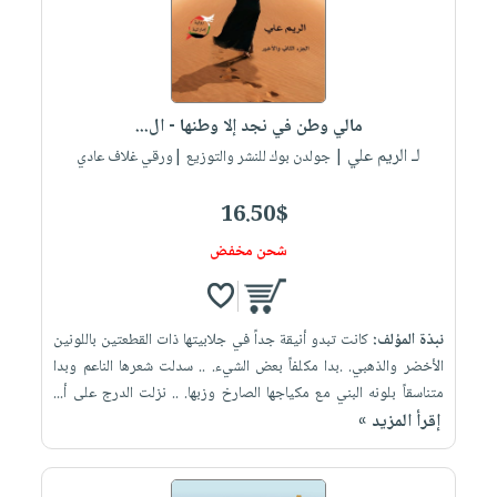
العناية
الأكثر
شحن
أدوات
بالأسنان
مبيعاً
مجاني
المائدة
الحمية
العودة
بنود
الأوعية
والتغذية
للمدارس
مختارة
والتخزين
مالي وطن في نجد إلا وطنها - ال...
اشتراكات
اكسسوارات
لـ الريم علي
أدوات
| جولدن بوك للنشر والتوزيع |ورقي غلاف عادي
كتب
كل
بحث
المطبخ
الاشتراكات
اكسسوارات
متقدم
16.50$
منزلية
صندوق
شحن مخفض
القراءة
اكسسوارات
iKitab
ملابس
نيل
بلا
مطرزات
نبذة المؤلف:
كانت تبدو أنيقة جداً في جلابيتها ذات القطعتين باللونين
وفرات
حدود
الأخضر والذهبي. .بدا مكلفاً بعض الشيء. .. سدلت شعرها الناعم وبدا
حقائب
عن
متناسقاً بلونه البني مع مكياجها الصارخ وزبها. .. نزلت الدرج على أ...
حسابك
حلي
الشركة
إقرأ المزيد »
عناية
لائحة
سياسة
بالذات
الأمنيات
الشركة