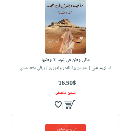
صابون
فيديوهات
عربة
أطفال
أسئلة
التسوق
مناسبات
يتكرر
طرحها
نشرة
الإصدارات
خدمات
نيل
وفرات
مالي وطن في نجد الا وطنها
انشر
لـ الريم علي
| جولدن بوك للنشر والتوزيع |ورقي غلاف عادي
كتابك
تواصل
16.50$
معنا
شحن مخفض