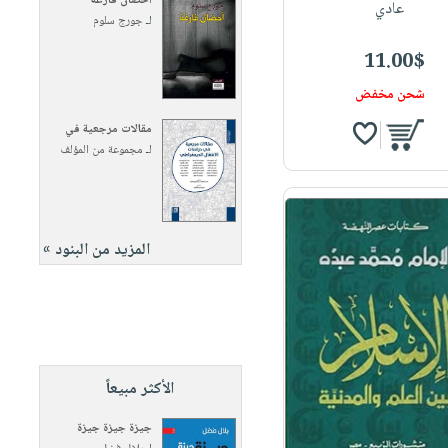
أحضان فارغة
عادي
لـ
جورج سلوم
11.00$
شحن مخفض
مقالات مرجعية في
لـ
مجموعة من المؤلف
المزيد من البنود »
الأكثر مبيعاً
جيزة جيزة جيزة