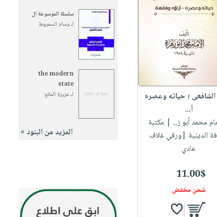
سلسلة الموسوعة ال
لـ
وسام السمروط
the modern
state
لـ
عزيزة المانع
 الشافعى ؛ حياته وعصره
آ...
مام محمد أبو ز...
| مكتبة
المزيد من البنود »
افة الدينية |ورقي غلاف
عادي
11.00$
شحن مخفض