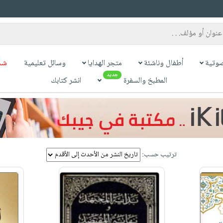
وتية
أطفال وناشئة
متجر الهدايا
وسائل تعليمية
شح
جديد
المطبخ والسفرة
انشر كتابك
ترتيب حسب: