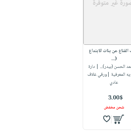
لقناع عن بنات الابتداع
(...
مد الحسن (بيدر)...
| دارة
يه المعرفية |ورقي غلاف
عادي
3.00$
شحن مخفض