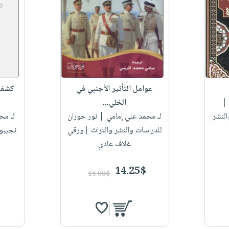
عوامل التأثير الأجنبي في
كشف ا
|
الخلي...
النشر
لـ محمد علي إمامي
| نور حوران
لـ مح
للدراسات والنشر والتراث |ورقي
نجيبو
غلاف عادي
14.25$
15.00$