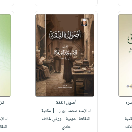
صره
أصول الفقة
الإ
لـ الإمام محمد أبو ز...
| مكتبة
تبة
الثقافة الدينية |ورقي غلاف
لـ الإ
لاف
عادي
الثق