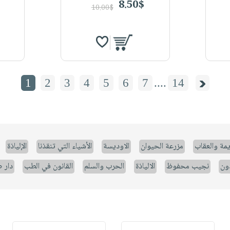
8.50$
10.00$
1
2
3
4
5
6
7
....
14
يمة والعقاب
مزرعة الحيوان
الاوديسة
الأشياء التي تنقذنا
الإلياذة
ون
نجيب محفوظ
الالياذة
الحرب والسلم
القانون في الطب
دار 