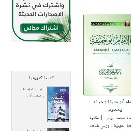
كتب الكترونية
القواعد المؤسسة ل
لـ
جيمس آلان
مام أبو حنيفة ؛ حياته
وعصره...
مام محمد ابو ز...
| مكتبة
افة الدينية |ورقي غلاف