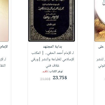
 على
بداية المجتهد
الإمام
لـ الإمام أحمد الحفي...
| المكتب
للنشر
الإسلامي للطباعة والنشر |ورقي
لـ الإ
توني
غلاف فني
الثق
توفر الكتاب:
نافـد
23.75$
25.00$