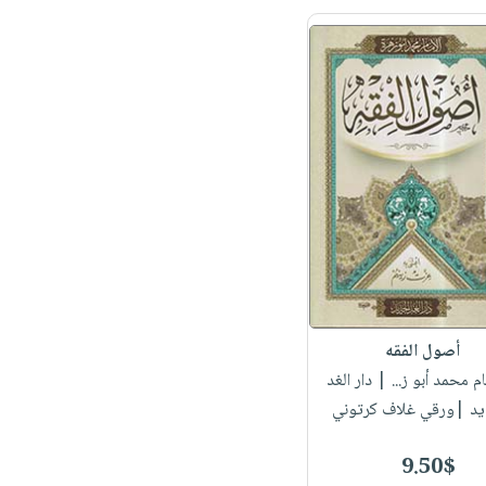
أصول الفقه
مام محمد أبو ز...
| دار الغد
يد |ورقي غلاف كرتوني
9.50$