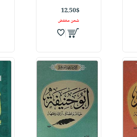
12.50$
شحن مخفض