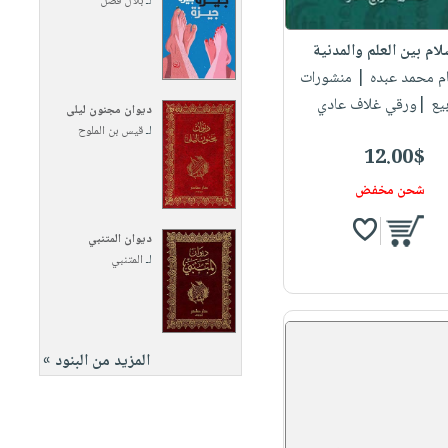
لـ
بلال فضل
لام بين العلم والمدنية
مام محمد عبده
| منشورات
بيع |ورقي غلاف عادي
ديوان مجنون ليلى
لـ
قيس بن الملوح
12.00$
شحن مخفض
ديوان المتنبي
لـ
المتنبي
المزيد من البنود »