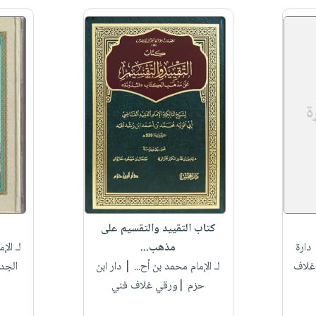
كتاب التقييد والتقسيم على
دارة
مذهب...
لـ الإ
غلاف
لـ الإمام محمد بن أح...
| دار ابن
الجد
حزم |ورقي غلاف فني