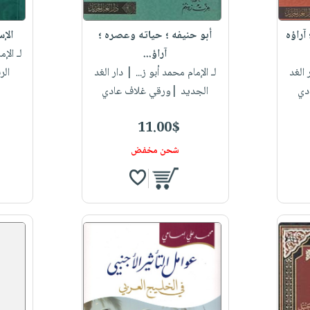
آراؤه
أبو حنيفه ؛ حياته وعصره ؛
الإس
آراؤ...
لـ الإ
الغد
لـ الإمام محمد أبو ز...
| دار الغد
الر
دي
الجديد |ورقي غلاف عادي
11.00$
شحن مخفض