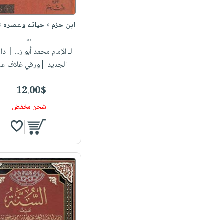
ابن حزم ؛ حياته وعصره ؛ 
...
لـ الإمام محمد أبو ز...
| دار 
الجديد |ورقي غلاف عا
12.00$
شحن مخفض