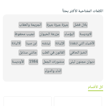
الكلمات المفتاحية الأكثر بحثاً
بلال فضل
جيزة جيزة جيزة
الجريمة والعقاب
الاوديسة
البؤساء
مزرعة الحيوان
نجيب محفوظ
الأشياء التي تنقذنا
الإلياذة
نيتشه
ابن سينا
الالياذة
الخبز الحافي
القانون في الطب
جانتي ستايل
ديوان مجنون ليلى
منشورات الجمل
1984
الأوديسة
الداء والدواء
كل الأقسام