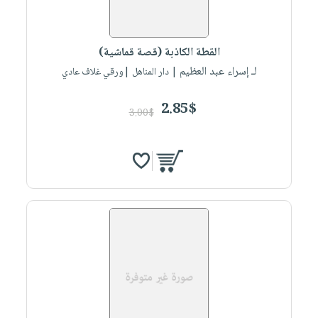
القطة الكاذبة (قصة قماشية)
لـ إسراء عبد العظيم
| دار المناهل |ورقي غلاف عادي
2.85$
3.00$