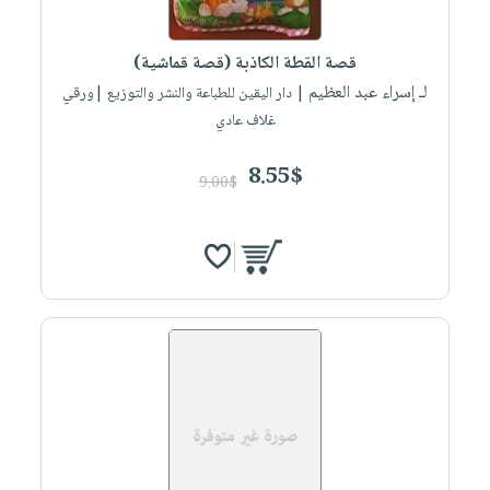
صابون
فيديوهات
عربة
أطفال
أسئلة
التسوق
قصة القطة الكاذبة (قصة قماشية)
مناسبات
يتكرر
لـ إسراء عبد العظيم
| دار اليقين للطباعة والنشر والتوزيع |ورقي
طرحها
نشرة
غلاف عادي
الإصدارات
خدمات
8.55$
نيل
9.00$
وفرات
انشر
كتابك
تواصل
معنا