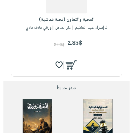
المحبة والتعاون (قصة قماشية)
لـ إسراء عبد العظيم
| دار المناهل |ورقي غلاف عادي
2.85$
3.00$
صدر حديثاً