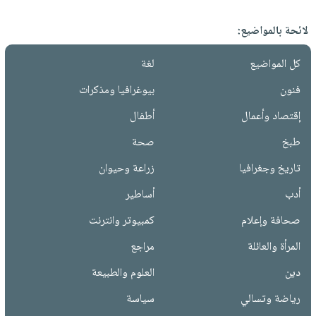
لائحة بالمواضيع:
كل المواضيع
لغة
فنون
بيوغرافيا ومذكرات
إقتصاد وأعمال
أطفال
طبخ
صحة
تاريخ وجغرافيا
زراعة وحيوان
أدب
أساطير
صحافة وإعلام
كمبيوتر وانترنت
المرأة والعائلة
مراجع
دين
العلوم والطبيعة
رياضة وتسالي
سياسة