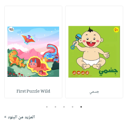
جسمي
First Puzzle Wild
5
4
3
2
1
المزيد من البنود »