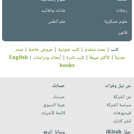
رحلات
عادات وتقاليد
علوم عسكرية
علم النفس
قانون
كتب
|
بحث متقدم
|
كتب صوتية
|
عروض خاصة
|
صدر
حديثاً
|
الأكثر مبيعاً
|
كتب نادرة
|
أبحاث ودراسات
|
English
books
عن نيل وفرات
حسابك
عن الشركة
حسابك
سياسة الشركة
عربة التسوق
فيديوهات
لائحة الأمنيات
انشر كتابك
حمّل iKitab
وسائل الدفع