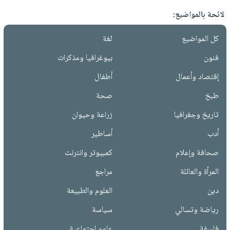
لائحة بالمواضيع:
كل المواضيع
لغة
فنون
بيوغرافيا ومذكرات
إقتصاد وأعمال
أطفال
طبخ
صحة
تاريخ وجغرافيا
زراعة وحيوان
أدب
أساطير
صحافة وإعلام
كمبيوتر وانترنت
المرأة والعائلة
مراجع
دين
العلوم والطبيعة
رياضة وتسالي
سياسة
فلسفة
علوم إجتماعية