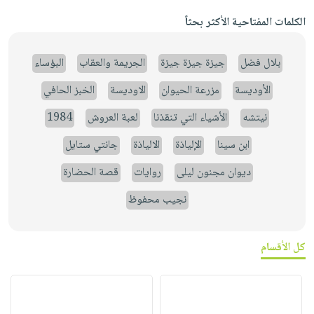
الكلمات المفتاحية الأكثر بحثاً
بلال فضل
جيزة جيزة جيزة
الجريمة والعقاب
البؤساء
الأوديسة
مزرعة الحيوان
الاوديسة
الخبز الحافي
نيتشه
الأشياء التي تنقذنا
لعبة العروش
1984
ابن سينا
الإلياذة
الالياذة
جانتي ستايل
ديوان مجنون ليلى
روايات
قصة الحضارة
نجيب محفوظ
كل الأقسام