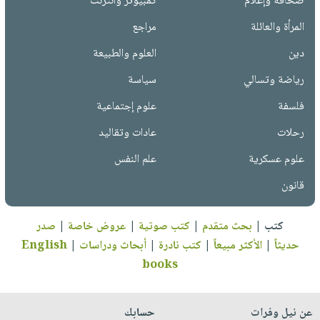
صحافة وإعلام
كمبيوتر وانترنت
المرأة والعائلة
مراجع
دين
العلوم والطبيعة
رياضة وتسالي
سياسة
فلسفة
علوم إجتماعية
رحلات
عادات وتقاليد
علوم عسكرية
علم النفس
قانون
كتب
|
بحث متقدم
|
كتب صوتية
|
عروض خاصة
|
صدر
حديثاً
|
الأكثر مبيعاً
|
كتب نادرة
|
أبحاث ودراسات
|
English
books
عن نيل وفرات
حسابك