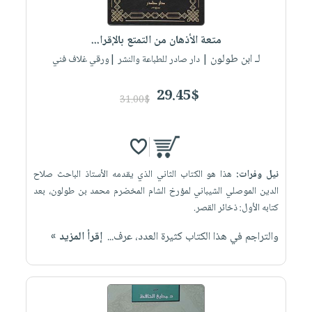
صابون
فيديوهات
عربة
أطفال
أسئلة
التسوق
متعة الأذهان من التمتع بالإقرا...
مناسبات
يتكرر
لـ ابن طولون
| دار صادر للطباعة والنشر |ورقي غلاف فني
طرحها
نشرة
الإصدارات
خدمات
29.45$
31.00$
نيل
وفرات
انشر
كتابك
نيل وفرات:
هذا هو الكتاب الثاني الذي يقدمه الأستاذ الباحث صلاح
تواصل
الدين الموصلي الشيباني لمؤرخ الشام المخضرم محمد بن طولون، بعد
كتابه الأول: ذخائر القصر.
معنا
والتراجم في هذا الكتاب كثيرة العدد، عرف...
إقرأ المزيد »