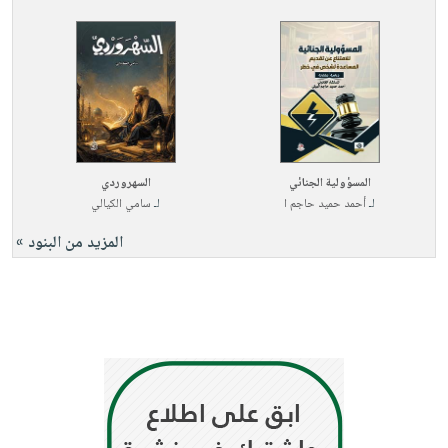
المسؤولية الجنائي
السهروردي
لـ
أحمد حميد حاجم ا
لـ
سامي الكيالي
المزيد من البنود »