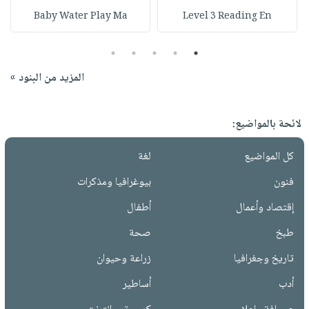
Baby Water Play Ma
Level 3 Reading En
5
4
3
2
1
المزيد من البنود »
لائحة بالمواضيع:
كل المواضيع
لغة
فنون
بيوغرافيا ومذكرات
إقتصاد وأعمال
أطفال
طبخ
صحة
تاريخ وجغرافيا
زراعة وحيوان
أدب
أساطير