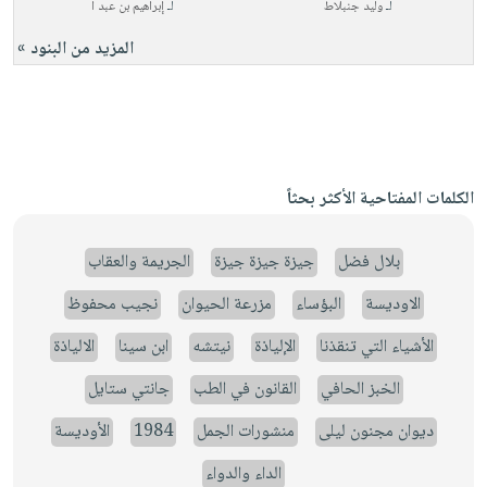
لـ
وليد جنبلاط
لـ
إبراهيم بن عبد ا
المزيد من البنود »
الكلمات المفتاحية الأكثر بحثاً
بلال فضل
جيزة جيزة جيزة
الجريمة والعقاب
الاوديسة
البؤساء
مزرعة الحيوان
نجيب محفوظ
الأشياء التي تنقذنا
الإلياذة
نيتشه
ابن سينا
الالياذة
الخبز الحافي
القانون في الطب
جانتي ستايل
ديوان مجنون ليلى
منشورات الجمل
1984
الأوديسة
الداء والدواء