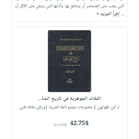
التي يجب على المتحضر أن يتخلق بها، وآدابها التي ينبغي على الآكل أن
إقرأ المزيد »
...
القلائد الجوهرية في تاريخ الصا...
لـ ابن طولون
| مطبوعات مجمع اللغة العربية |ورقي غلاف فني
42.75$
45.00$