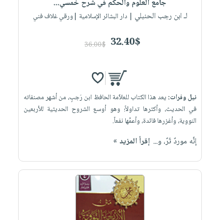
جامع العلوم والحكم في شرح خمسي...
لـ ابن رجب الحنبلي
| دار البشائر الإسلامية |ورقي غلاف فني
32.40$
36.00$
نيل وفرات:
يعد هذا الكتاب للعلاّمة الحافظ ابن رَجبٍ، من أشهر مصنفاته
في الحديث، وأكثرها تداولاً؛ وهو أوسع الشروح الحديثية للأربعين
النووية، وأغزرها فائدة، وأعمِّها نفعاً.
إنَّه موردٌ ثَرٌ، و...
إقرأ المزيد »