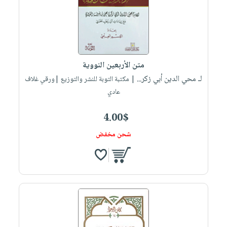
متن الأربعين النووية
لـ محي الدين أبي زكر...
| مكتبة التوبة للنشر والتوزيع |ورقي غلاف
عادي
4.00$
شحن مخفض