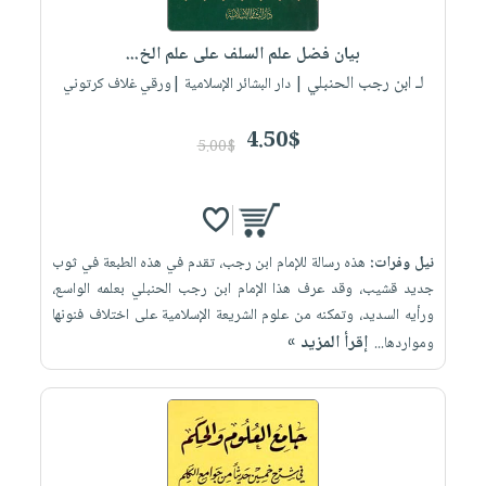
إختياراتنا
تعليمية
أسئلة
إختياراتنا
المواضيع
iKitab
يتكرر
بيان فضل علم السلف على علم الخ...
كتب
بلا
الأكثر
طرحها
لـ ابن رجب الحنبلي
أكاديمية
| دار البشائر الإسلامية |ورقي غلاف كرتوني
الصحة
حدود
مبيعاً
تحميل
والعناية
صندوق
أسئلة
إختياراتنا
masmu3
4.50$
الشخصية
القراءة
5.00$
يتكرر
وسائل
على
جديد
English
طرحها
تعليمية
Android
books
الكل
تحميل
صندوق
تحميل
iKitab
أجهزة
القراءة
المطبخ
masmu3
نيل وفرات:
هذه رسالة للإمام ابن رجب، تقدم في هذه الطبعة في ثوب
على
العناية
والسفرة
على
جوائز
جديد قشيب، وقد عرف هذا الإمام ابن رجب الحنبلي بعلمه الواسع،
Android
جديد
الشخصية
Apple
ورأيه السديد، وتمكنه من علوم الشريعة الإسلامية على اختلاف فنونها
تحميل
العناية
إقرأ المزيد »
ومواردها...
الكل
iKitab
وتصفيف
أواني
متجر
على
الشعر
الطهي
الهدايا
Apple
العناية
أدوات
بالجسم
أقسام
الخبز