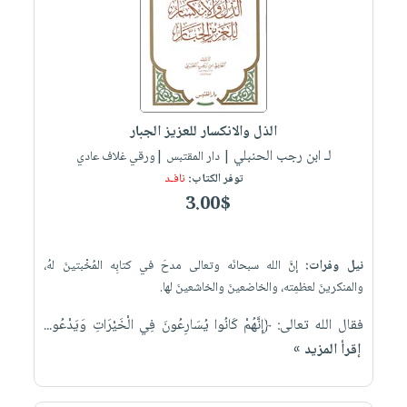
الذل والانكسار للعزيز الجبار
لـ ابن رجب الحنبلي
| دار المقتبس |ورقي غلاف عادي
توفر الكتاب:
نافـد
3.00$
نيل وفرات:
إنَّ الله سبحانَه وتعالى مدحَ في كتابِه المُخْبتينَ لهُ،
والمنكرينَ لعظمِته، والخاضعينَ والخاشعينَ لها.
فقال الله تعالى: ﴿إِنَّهُمْ كَانُوا يُسَارِعُونَ فِي الْخَيْرَاتِ وَيَدْعُو...
إقرأ المزيد »