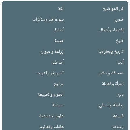
كل المواضيع
لغة
فنون
بيوغرافيا ومذكرات
إقتصاد وأعمال
أطفال
طبخ
صحة
تاريخ وجغرافيا
زراعة وحيوان
أدب
أساطير
صحافة وإعلام
كمبيوتر وانترنت
المرأة والعائلة
مراجع
دين
العلوم والطبيعة
رياضة وتسالي
سياسة
فلسفة
علوم إجتماعية
رحلات
عادات وتقاليد