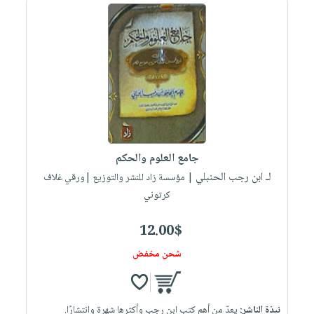
جامع العلوم والحكم
لـ ابن رجب الحنبلي
| مؤسسة زاد للنشر والتوزيع |ورقي غلاف
كرتوني
12.00$
شحن مخفض
نبذة الناشر:
يعدّ من أهم كتب ابن رجب وأكثرها شهرة وانتشارًا.