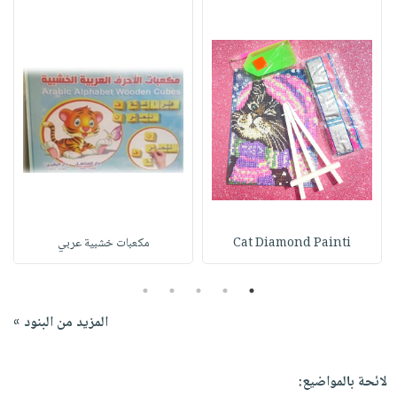
Cat Diamond Painti
مكعبات خشبية عربي
5
4
3
2
1
المزيد من البنود »
لائحة بالمواضيع: