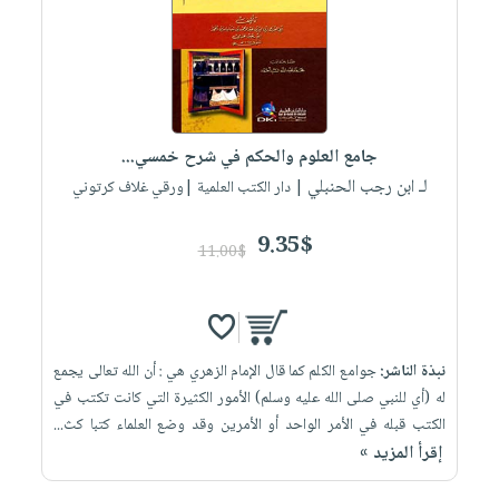
العناية
الأكثر
شحن
أدوات
بالأسنان
مبيعاً
مجاني
المائدة
الحمية
العودة
بنود
الأوعية
والتغذية
للمدارس
مختارة
والتخزين
اشتراكات
اكسسوارات
جامع العلوم والحكم في شرح خمسي...
أدوات
كتب
كل
بحث
لـ ابن رجب الحنبلي
المطبخ
| دار الكتب العلمية |ورقي غلاف كرتوني
الاشتراكات
اكسسوارات
متقدم
منزلية
صندوق
9.35$
11.00$
القراءة
اكسسوارات
iKitab
ملابس
نيل
بلا
مطرزات
وفرات
حدود
نبذة الناشر:
جوامع الكلم كما قال الإمام الزهري هي : أن الله تعالى يجمع
حقائب
عن
حسابك
له (أي للنبي صلى الله عليه وسلم) الأمور الكثيرة التي كانت تكتب في
حلي
الشركة
الكتب قبله في الأمر الواحد أو الأمرين وقد وضع العلماء كتبا كث...
عناية
لائحة
سياسة
إقرأ المزيد »
بالذات
الأمنيات
الشركة