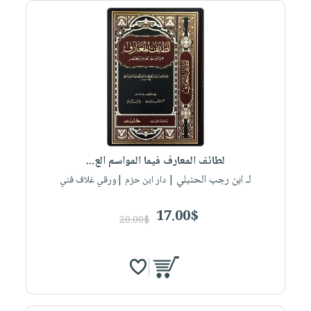
صابون
فيديوهات
عربة
أطفال
أسئلة
التسوق
مناسبات
يتكرر
طرحها
نشرة
الإصدارات
خدمات
نيل
وفرات
انشر
لطائف المعارف فيما المواسم الع...
كتابك
لـ ابن رجب الحنبلي
| دار ابن حزم |ورقي غلاف فني
تواصل
معنا
17.00$
20.00$