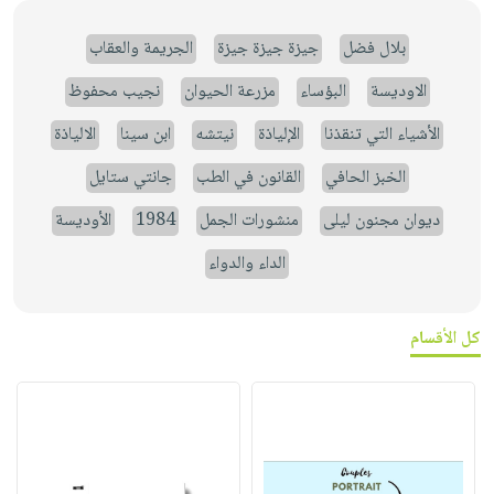
بلال فضل
جيزة جيزة جيزة
الجريمة والعقاب
الاوديسة
البؤساء
مزرعة الحيوان
نجيب محفوظ
الأشياء التي تنقذنا
الإلياذة
نيتشه
ابن سينا
الالياذة
الخبز الحافي
القانون في الطب
جانتي ستايل
ديوان مجنون ليلى
منشورات الجمل
1984
الأوديسة
الداء والدواء
كل الأقسام