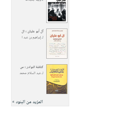
آل أبو عليان ؛ ال
لـ
إبراهيم بن عبد ا
كناشة النوادر ؛ س
لـ
عبد السلام محمد
المزيد من البنود »