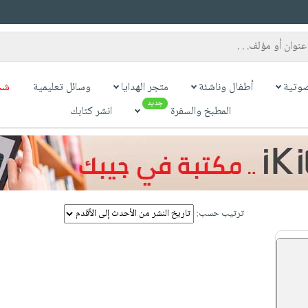
وتية
أطفال وناشئة
متجر الهدايا
وسائل تعليمية
شح
جديد
المطبخ والسفرة
انشر كتابك
ترتيب حسب: