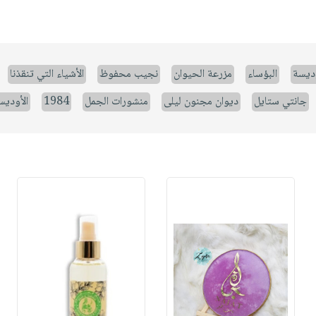
وديسة
البؤساء
مزرعة الحيوان
نجيب محفوظ
الأشياء التي تنقذنا
جانتي ستايل
ديوان مجنون ليلى
منشورات الجمل
1984
الأوديس