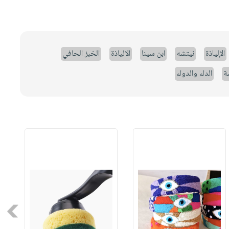
الإلياذة
نيتشه
ابن سينا
الالياذة
الخبز الحافي
ة
الداء والدواء
Next