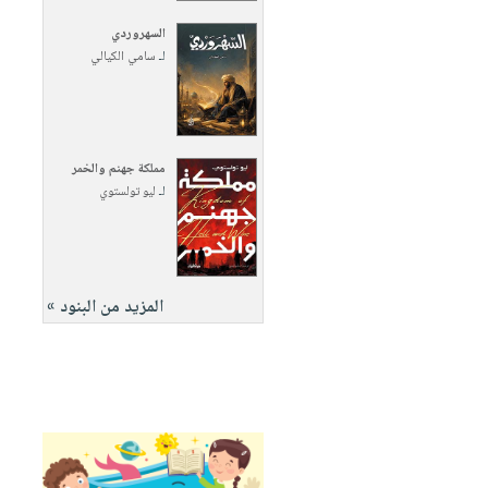
السهروردي
لـ
سامي الكيالي
مملكة جهنم والخمر
لـ
ليو تولستوي
المزيد من البنود »