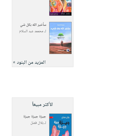
سأخبر الله بكل شي
لـ
محممد عبد السلام
المزيد من البنود »
الأكثر مبيعاً
جيزة جيزة جيزة
لـ
بلال فضل