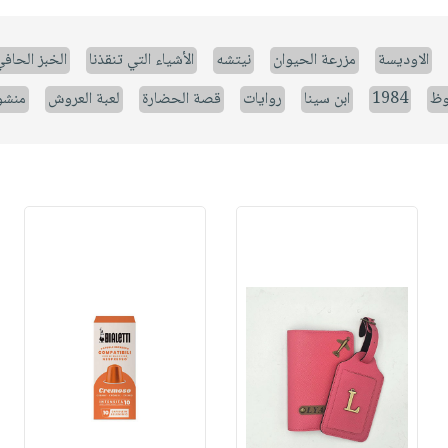
الاوديسة
مزرعة الحيوان
نيتشه
الأشياء التي تنقذنا
الخبز الحاف
وظ
1984
ابن سينا
روايات
قصة الحضارة
لعبة العروش
منشو