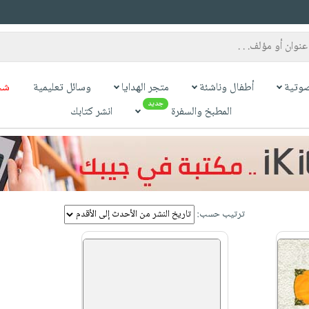
وتية
أطفال وناشئة
متجر الهدايا
وسائل تعليمية
شح
جديد
المطبخ والسفرة
انشر كتابك
ترتيب حسب: