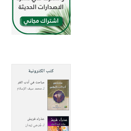
كتب الكترونية
مباحث في أدب الغر
لـ
محمد سيف الإسلام
عذراء قريش
لـ
جُرجي زيدان