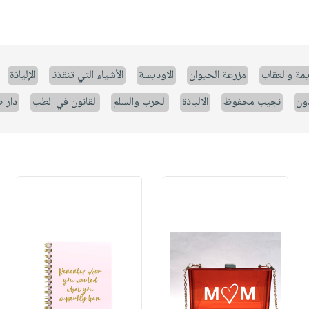
يمة والعقاب
مزرعة الحيوان
الاوديسة
الأشياء التي تنقذنا
الإلياذة
ون
نجيب محفوظ
الالياذة
الحرب والسلم
القانون في الطب
دار 