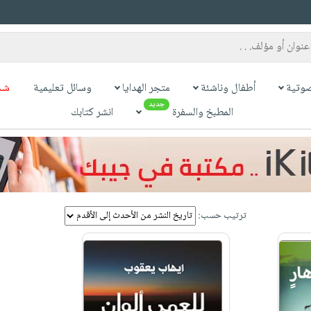
وتية
أطفال وناشئة
متجر الهدايا
وسائل تعليمية
شح
جديد
المطبخ والسفرة
انشر كتابك
ترتيب حسب: