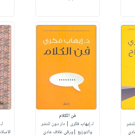
فن الكلام
لنشر
لـ إيهاب فكرى
| دار دون للنشر
لـ
ادي
والتوزيع |ورقي غلاف عادي
الاسلا