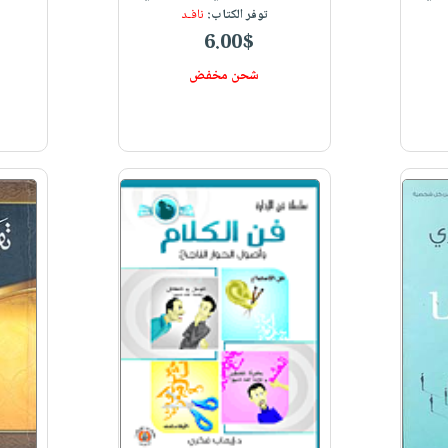
توفر الكتاب:
نافـد
6.00$
شحن مخفض