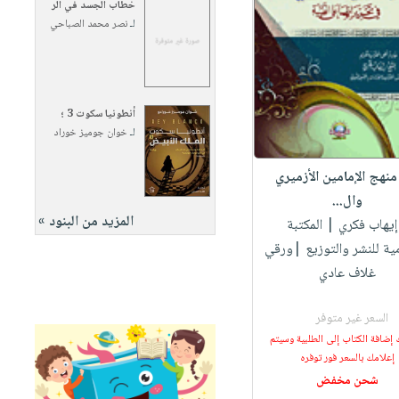
خطاب الجسد في الر
لـ
نصر محمد الصباحي
أنطونيا سكوت 3 ؛
لـ
خوان جوميز خوراد
منهج الإمامين الأزميري
وال...
المزيد من البنود »
 إيهاب فكري
| المكتبة
مية للنشر والتوزيع |ورقي
غلاف عادي
السعر غير متوفر
 إضافة الكتاب إلى الطلبية وسيتم
إعلامك بالسعر فور توفره
شحن مخفض