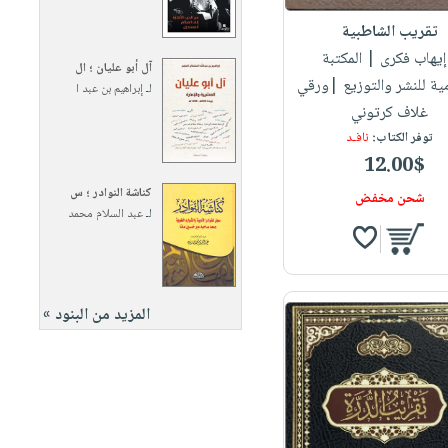
تقريب الشاطبية
 إيهاب فكرى
| المكتبة
آل أبو عليان ؛ ال
مية للنشر والتوزيع |ورقي
لـ
إبراهيم بن عبد ا
غلاف كرتوني
توفر الكتاب:
نافـد
12.00$
كناشة النوادر ؛ س
شحن مخفض
لـ
عبد السلام محمد
المزيد من البنود »