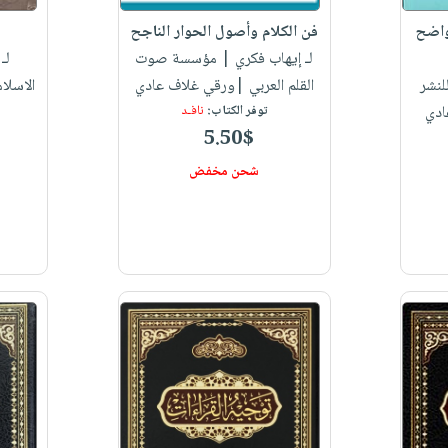
واضح
فن الكلام وأصول الحوار الناجح
لـ إيهاب فكري
| مؤسسة صوت
لـ
لنشر
القلم العربي |ورقي غلاف عادي
الاسلا
ادي
توفر الكتاب:
نافـد
5.50$
شحن مخفض