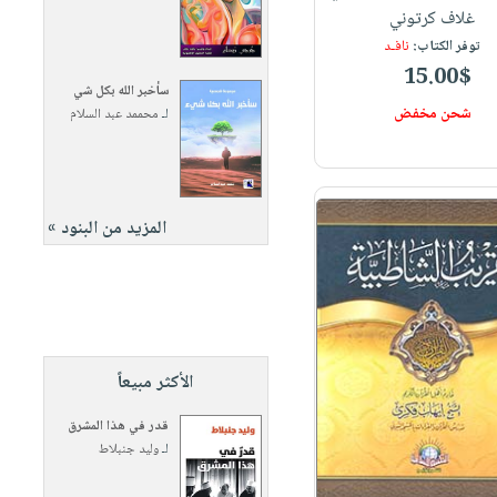
غلاف كرتوني
توفر الكتاب:
نافـد
15.00$
سأخبر الله بكل شي
شحن مخفض
لـ
محممد عبد السلام
المزيد من البنود »
الأكثر مبيعاً
قدر في هذا المشرق
لـ
وليد جنبلاط