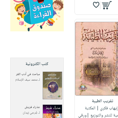
كتب الكترونية
مباحث في أدب الغر
لـ
محمد سيف الإسلام
تقريب الطيبة
عذراء قريش
 إيهاب فكري
| المكتبة
لـ
جُرجي زيدان
مية للنشر والتوزيع |ورقي