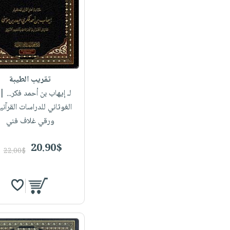
تقريب الطيبة
لـ إيهاب بن أحمد فكر...
| 
الغوثاني للدراسات القرآني
ورقي غلاف فني
20.90$
22.00$