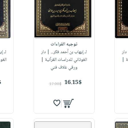
توجيه القراءات
دار
لـ إيهاب بن أحمد فكر...
| دار
لـ إ
ة |
الغوثاني للدراسات القرآنية |
الغو
ورقي غلاف فني
$
16.15$
17.00$