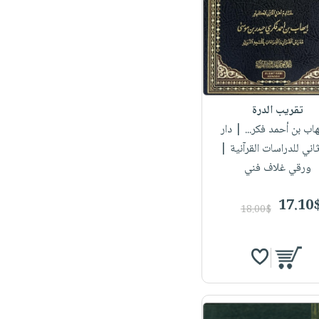
تقريب الدرة
يهاب بن أحمد فكر...
| دار
ثاني للدراسات القرآنية |
ورقي غلاف فني
17.10
18.00$