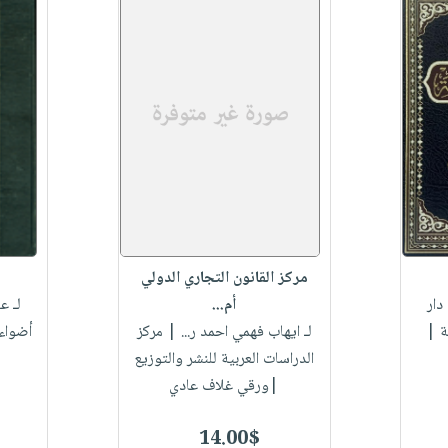
مركز القانون التجاري الدولي
دار
أم...
لـ ع
ة |
لـ ايهاب فهمي احمد ر...
| مركز
أضواء
الدراسات العربية للنشر والتوزيع
|ورقي غلاف عادي
14.00$