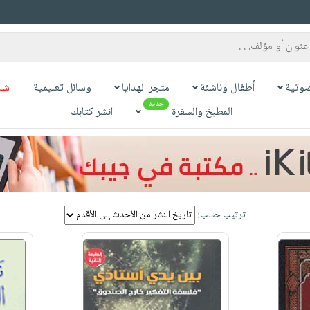
وتية
أطفال وناشئة
متجر الهدايا
وسائل تعليمية
شح
جديد
المطبخ والسفرة
انشر كتابك
ترتيب حسب: