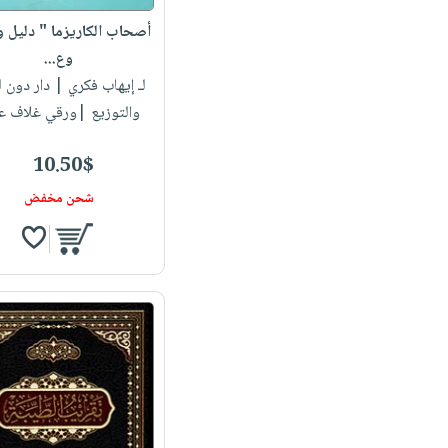
أصحاب الكاريزما " دليل 
وع...
لـ إيهاب فكري
| دار دون ل
والتوزيع |ورقي غلاف ع
10.50$
شحن مخفض