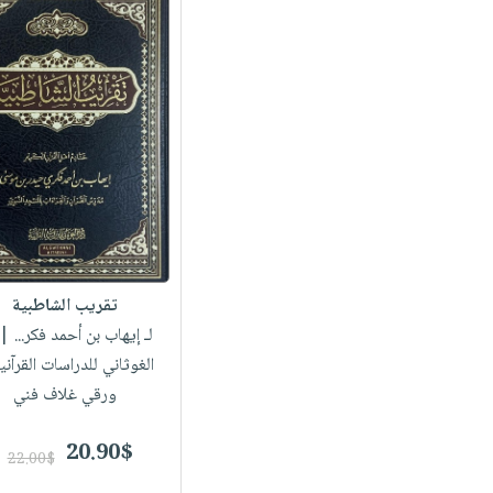
تقريب الشاطبية
لـ إيهاب بن أحمد فكر...
| 
الغوثاني للدراسات القرآني
ورقي غلاف فني
20.90$
22.00$