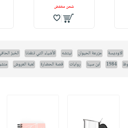
شحن مخفض
الاوديسة
مزرعة الحيوان
نيتشه
الأشياء التي تنقذنا
الخبز الحاف
وظ
1984
ابن سينا
روايات
قصة الحضارة
لعبة العروش
منشو