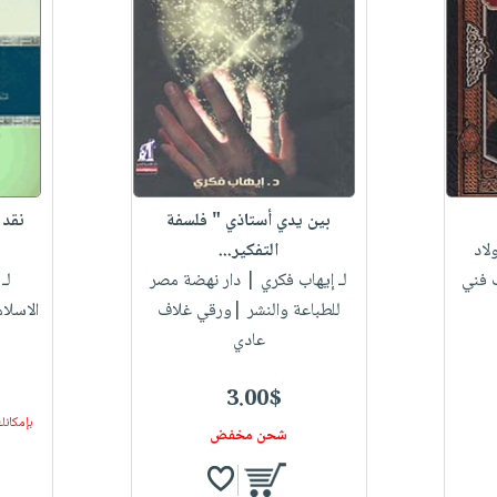
بين يدي أستاذي " فلسفة
نقد 
لاد
التفكير...
 فني
لـ إيهاب فكري
| دار نهضة مصر
لـ
للطباعة والنشر |ورقي غلاف
الاسلا
عادي
3.00$
بإمكانك
شحن مخفض