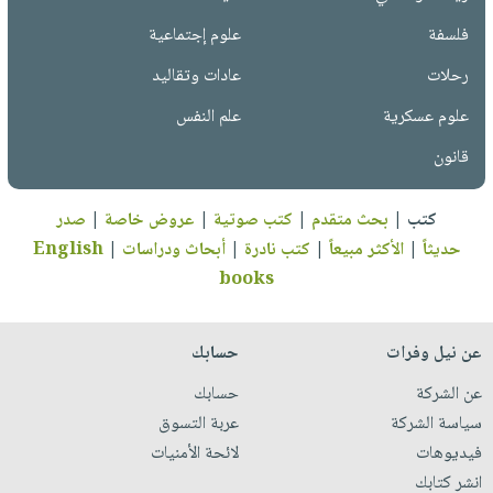
فلسفة
علوم إجتماعية
رحلات
عادات وتقاليد
علوم عسكرية
علم النفس
قانون
كتب
|
بحث متقدم
|
كتب صوتية
|
عروض خاصة
|
صدر
حديثاً
|
الأكثر مبيعاً
|
كتب نادرة
|
أبحاث ودراسات
|
English
books
عن نيل وفرات
حسابك
عن الشركة
حسابك
سياسة الشركة
عربة التسوق
فيديوهات
لائحة الأمنيات
انشر كتابك