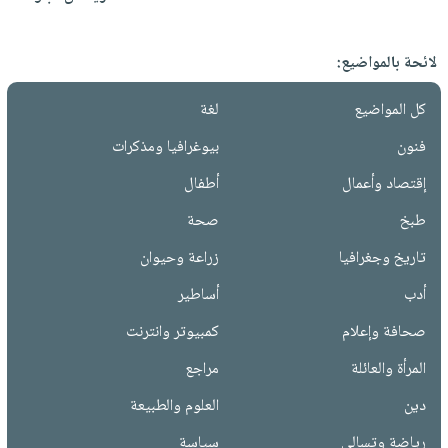
لائحة بالمواضيع:
كل المواضيع
لغة
فنون
بيوغرافيا ومذكرات
إقتصاد وأعمال
أطفال
طبخ
صحة
تاريخ وجغرافيا
زراعة وحيوان
أدب
أساطير
صحافة وإعلام
كمبيوتر وانترنت
المرأة والعائلة
مراجع
دين
العلوم والطبيعة
رياضة وتسالي
سياسة