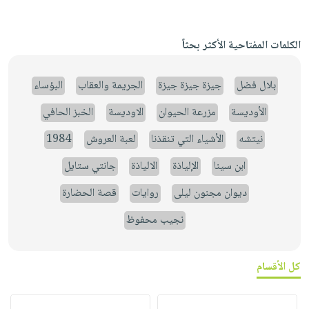
الكلمات المفتاحية الأكثر بحثاً
بلال فضل
جيزة جيزة جيزة
الجريمة والعقاب
البؤساء
الأوديسة
مزرعة الحيوان
الاوديسة
الخبز الحافي
نيتشه
الأشياء التي تنقذنا
لعبة العروش
1984
ابن سينا
الإلياذة
الالياذة
جانتي ستايل
ديوان مجنون ليلى
روايات
قصة الحضارة
نجيب محفوظ
كل الأقسام