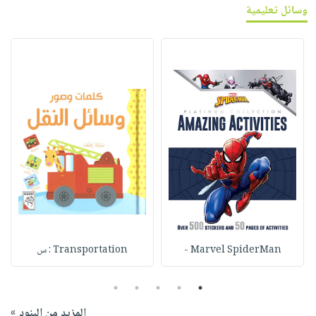
وسائل تعليمية
Marvel SpiderMan -
Transportation : س
5
4
3
2
1
المزيد من البنود »