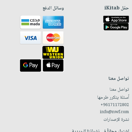
حمّل iKitab
وسائل الدفع
تواصل معنا
تواصل معنا
أسئلة يتكرر طرحها
+96171172802
info@nwf.com
نشرة الإصدارات
اشترك مجاناً في نشراتنا البريدية