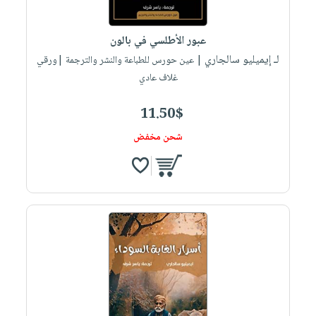
صابون
فيديوهات
عربة
أطفال
أسئلة
التسوق
عبور الأطلسي في بالون
مناسبات
يتكرر
لـ إيميليو سالجاري
| عين حورس للطباعة والنشر والترجمة |ورقي
طرحها
نشرة
غلاف عادي
الإصدارات
خدمات
11.50$
نيل
وفرات
شحن مخفض
انشر
كتابك
تواصل
معنا