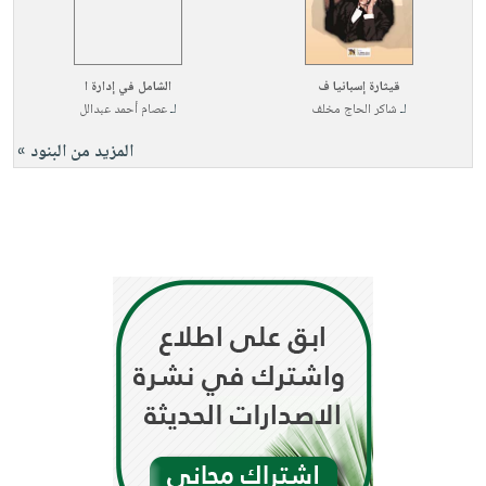
قيثارة إسبانيا ف
الشامل في إدارة ا
لـ
شاكر الحاج مخلف
لـ
عصام أحمد عبدالل
المزيد من البنود »