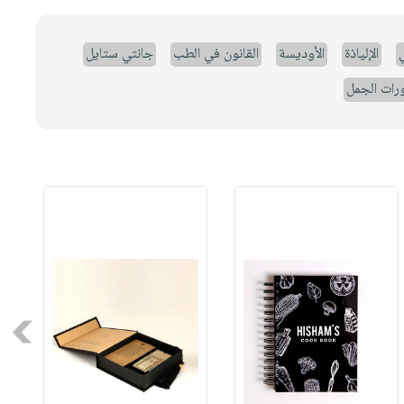
ي
الإلياذة
الأوديسة
القانون في الطب
جانتي ستايل
رات الجمل
Next