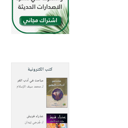
كتب الكترونية
مباحث في أدب الغر
لـ
محمد سيف الإسلام
عذراء قريش
لـ
جُرجي زيدان