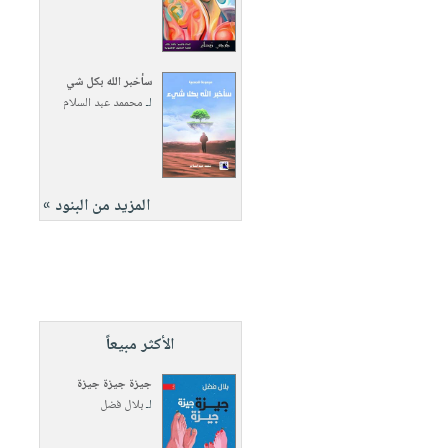
سأخبر الله بكل شي
لـ
محممد عبد السلام
المزيد من البنود »
الأكثر مبيعاً
جيزة جيزة جيزة
لـ
بلال فضل