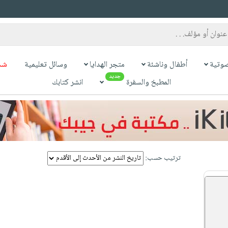
وتية
أطفال وناشئة
متجر الهدايا
وسائل تعليمية
شح
جديد
المطبخ والسفرة
انشر كتابك
ترتيب حسب: