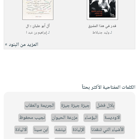
قدر في هذا المشرق
آل أبو عليان ؛ ال
لـ
وليد جنبلاط
لـ
إبراهيم بن عبد ا
المزيد من البنود »
الكلمات المفتاحية الأكثر بحثاً
بلال فضل
جيزة جيزة جيزة
الجريمة والعقاب
الاوديسة
البؤساء
مزرعة الحيوان
نجيب محفوظ
الأشياء التي تنقذنا
الإلياذة
نيتشه
ابن سينا
الالياذة