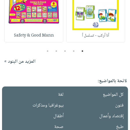
أنا أركب - تسلسل أ
Safety & Good Mann
5
4
3
2
1
المزيد من البنود »
لائحة بالمواضيع:
كل المواضيع
لغة
فنون
بيوغرافيا ومذكرات
إقتصاد وأعمال
أطفال
طبخ
صحة