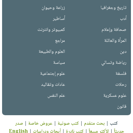
تاريخ وجغرافيا
زراعة وحيوان
أدب
أساطير
صحافة وإعلام
كمبيوتر وانترنت
المرأة والعائلة
مراجع
دين
العلوم والطبيعة
رياضة وتسالي
سياسة
فلسفة
علوم إجتماعية
رحلات
عادات وتقاليد
علوم عسكرية
علم النفس
قانون
كتب
|
بحث متقدم
|
كتب صوتية
|
عروض خاصة
|
صدر
حديثاً
|
الأكثر مبيعاً
|
كتب نادرة
|
أبحاث ودراسات
|
English