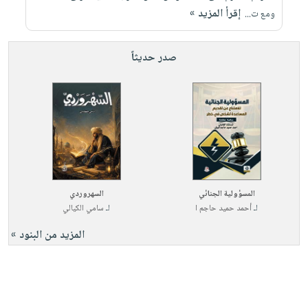
إقرأ المزيد »
ومع ت...
صدر حديثاً
المسؤولية الجنائي
السهروردي
لـ
أحمد حميد حاجم ا
لـ
سامي الكيالي
المزيد من البنود »