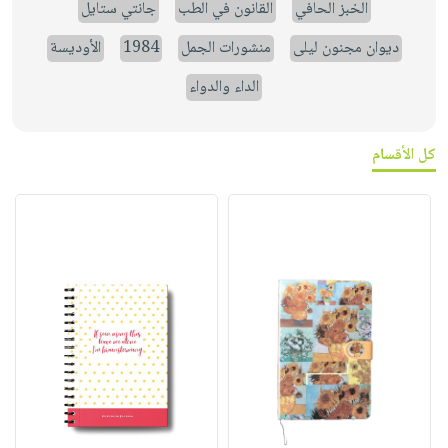
الخبز الحافي
القانون في الطب
جانتي ستايل
ديوان مجنون ليلى
منشورات الجمل
1984
الأوديسة
الداء والدواء
كل الأقسام