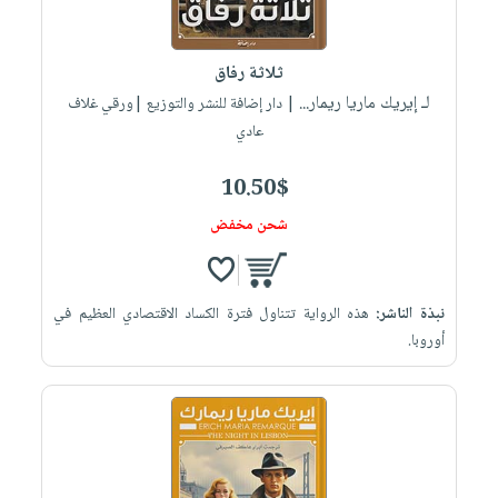
العناية
الأكثر
شحن
أدوات
بالأسنان
مبيعاً
مجاني
المائدة
ثلاثة رفاق
الحمية
العودة
بنود
الأوعية
لـ إيريك ماريا ريمار...
| دار إضافة للنشر والتوزيع |ورقي غلاف
والتغذية
للمدارس
مختارة
والتخزين
اشتراكات
عادي
اكسسوارات
أدوات
كتب
كل
بحث
10.50$
المطبخ
الاشتراكات
اكسسوارات
متقدم
شحن مخفض
منزلية
صندوق
القراءة
اكسسوارات
iKitab
ملابس
نيل
نبذة الناشر:
هذه الرواية تتناول فترة الكساد الاقتصادي العظيم في
بلا
مطرزات
أوروبا.
وفرات
حدود
حقائب
عن
حسابك
حلي
الشركة
عناية
لائحة
سياسة
بالذات
الأمنيات
الشركة