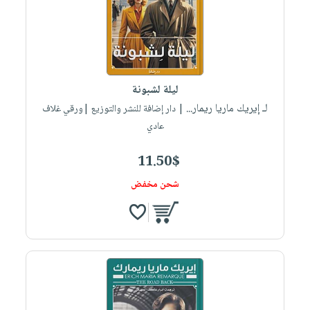
صابون
فيديوهات
عربة
أطفال
أسئلة
التسوق
مناسبات
يتكرر
طرحها
نشرة
ليلة لشبونة
الإصدارات
خدمات
لـ إيريك ماريا ريمار...
| دار إضافة للنشر والتوزيع |ورقي غلاف
نيل
عادي
وفرات
انشر
11.50$
كتابك
شحن مخفض
تواصل
معنا