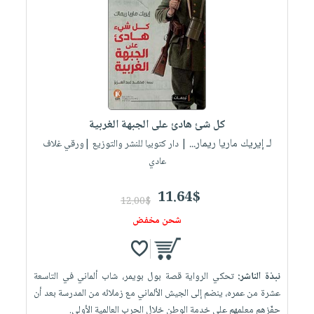
كل شئ هادئ على الجبهة الغربية
لـ إيريك ماريا ريمار...
| دار كتوبيا للنشر والتوزيع |ورقي غلاف
عادي
11.64$
12.00$
شحن مخفض
نبذة الناشر:
تحكي الرواية قصة بول بويمر، شاب ألماني في التاسعة
عشرة من عمره، ينضم إلى الجيش الألماني مع زملائه من المدرسة بعد أن
حفّزهم معلمهم على خدمة الوطن خلال الحرب العالمية الأولى.