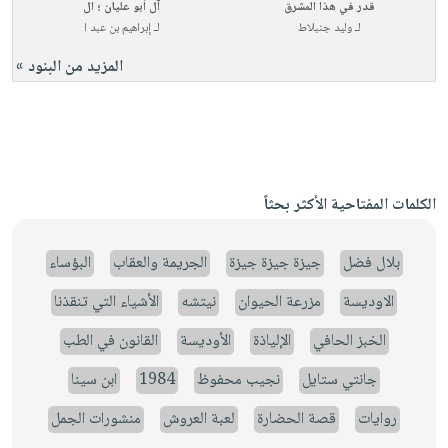
قدر في هذا المشرق
آل أبو عليان ؛ ال
لـ
وليد جنبلاط
لـ
إبراهيم بن عبد ا
المزيد من البنود »
الكلمات المفتاحية الأكثر بحثاً
بلال فضل
جيزة جيزة جيزة
الجريمة والعقاب
البؤساء
الاوديسة
مزرعة الحيوان
نيتشه
الأشياء التي تنقذنا
الخبز الحافي
الإلياذة
الأوديسة
القانون في الطب
جانتي ستايل
نجيب محفوظ
1984
ابن سينا
روايات
قصة الحضارة
لعبة العروش
منشورات الجمل