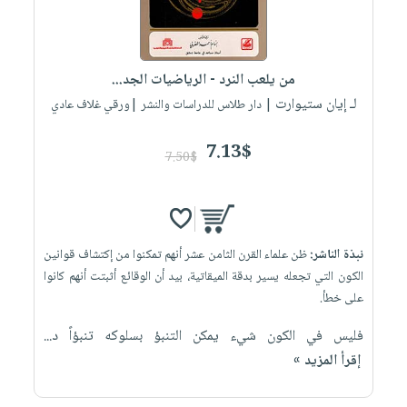
صابون
فيديوهات
عربة
أطفال
أسئلة
التسوق
مناسبات
يتكرر
من يلعب النرد - الرياضيات الجد...
طرحها
نشرة
لـ إيان ستيوارت
| دار طلاس للدراسات والنشر |ورقي غلاف عادي
الإصدارات
خدمات
نيل
7.13$
7.50$
وفرات
انشر
كتابك
تواصل
نبذة الناشر:
ظن علماء القرن الثامن عشر أنهم تمكنوا من إكتشاف قوانين
معنا
الكون التي تجعله يسير بدقة الميقاتية، بيد أن الوقائع أثبتت أنهم كانوا
على خطأ.
فليس في الكون شيء يمكن التنبؤ بسلوكه تنبؤاً د...
إقرأ المزيد »