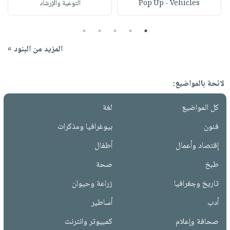
Pop Up - Vehicles
التوعية والإرشاد
5
4
3
2
1
المزيد من البنود »
لائحة بالمواضيع:
كل المواضيع
لغة
فنون
بيوغرافيا ومذكرات
إقتصاد وأعمال
أطفال
طبخ
صحة
تاريخ وجغرافيا
زراعة وحيوان
أدب
أساطير
صحافة وإعلام
كمبيوتر وانترنت