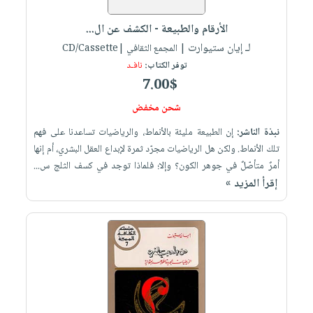
العناية
الأكثر
شحن
أدوات
بالأسنان
مبيعاً
الأرقام والطبيعة - الكشف عن ال...
مجاني
المائدة
الحمية
لـ إيان ستيوارت
العودة
| المجمع الثقافي |CD/Cassette
بنود
الأوعية
والتغذية
توفر الكتاب:
نافـد
للمدارس
مختارة
والتخزين
اشتراكات
7.00$
اكسسوارات
أدوات
كتب
كل
شحن مخفض
بحث
المطبخ
الاشتراكات
اكسسوارات
متقدم
نبذة الناشر:
إن الطبيعة مليئة بالأنماط، والرياضيات تساعدنا على فهم
منزلية
صندوق
تلك الأنماط. ولكن هل الرياضيات مجرّد ثمرة لإبداع العقل البشري، أم إنها
أمرٌ متأصّلٌ في جوهر الكون؟ وإلا؛ فلماذا توجد في كسف الثلج س...
القراءة
اكسسوارات
إقرأ المزيد »
iKitab
ملابس
نيل
بلا
مطرزات
وفرات
حدود
حقائب
عن
حسابك
حلي
الشركة
عناية
لائحة
سياسة
بالذات
الأمنيات
الشركة