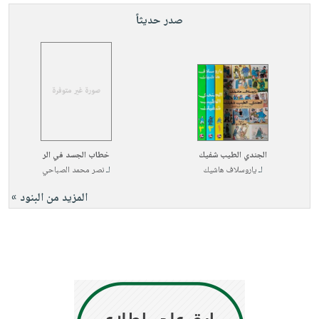
صدر حديثاً
الجندي الطيب شفيك
خطاب الجسد في الر
لـ
ياروسلاف هاشيك
لـ
نصر محمد الصباحي
المزيد من البنود »