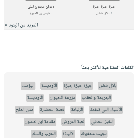
جيزة جيزة جيزة
ديوان مجنون ليلى
لـ
بلال فضل
لـ
قيس بن الملوح
المزيد من البنود »
الكلمات المفتاحية الأكثر بحثاً
بلال فضل
جيزة جيزة جيزة
الأوديسة
البؤساء
الجريمة والعقاب
مزرعة الحيوان
الاوديسة
الأشياء التي تنقذنا
الإلياذة
قصة الحضارة
مدن الملح
الخبز الحافي
لعبة العروش
مقدمة ابن خلدون
نجيب محفوظ
الالياذة
الحرب والسلم