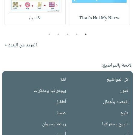
That's Not My Narw
الألف باء
5
4
3
2
1
المزيد من البنود »
لائحة بالمواضيع:
كل المواضيع
لغة
فنون
بيوغرافيا ومذكرات
إقتصاد وأعمال
أطفال
طبخ
صحة
تاريخ وجغرافيا
زراعة وحيوان