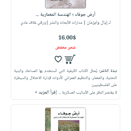
إختياراتنا
تعليمية
أسئلة
إختياراتنا
المواضيع
iKitab
يتكرر
أرض جوفاء ؛ الهندسة المعمارية ...
كتب
بلا
الأكثر
طرحها
لـ إيال وايزمان
أكاديمية
| مدارات للأبحاث والنشر |ورقي غلاف عادي
الصحة
حدود
مبيعاً
تحميل
والعناية
صندوق
أسئلة
وسائل
masmu3
16.00$
الشخصية
القراءة
يتكرر
تعليمية
على
جديد
شحن مخفض
English
طرحها
صندوق
Android
books
الكل
تحميل
القراءة
تحميل
iKitab
أجهزة
جوائز
المطبخ
masmu3
نبذة الناشر:
يُحلل الكتاب الكيفية التي تُستخدم بها المساحة، والبنية
على
العناية
والسفرة
على
التحتية، والمعمار، والتنظيم العمراني كأدوات لإدارة الاحتلال والسيطرة
Android
جديد
الشخصية
Apple
على الفلسطينيين.
تحميل
العناية
إقرأ المزيد »
لا يقتصر النظر على الأساليب العسكرية ...
الكل
iKitab
وتصفيف
أواني
متجر
على
الشعر
الطهي
الهدايا
Apple
العناية
أدوات
بالجسم
أقسام
الخبز