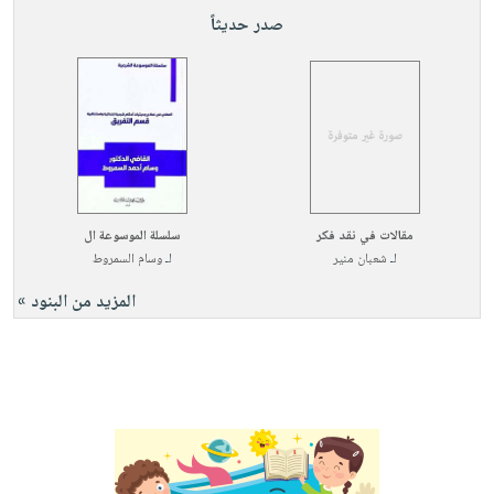
صابون
فيديوهات
صدر حديثاً
عربة
أطفال
أسئلة
التسوق
مناسبات
يتكرر
طرحها
نشرة
الإصدارات
خدمات
نيل
وفرات
مقالات في نقد فكر
سلسلة الموسوعة ال
انشر
لـ
شعبان منير
لـ
وسام السمروط
كتابك
المزيد من البنود »
تواصل
معنا