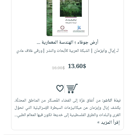
العناية
الأكثر
شحن
أدوات
بالأسنان
مبيعاً
مجاني
المائدة
الحمية
العودة
بنود
الأوعية
والتغذية
للمدارس
مختارة
والتخزين
اشتراكات
اكسسوارات
أرض جوفاء ؛ الهندسة المعمارية ...
أدوات
كتب
كل
بحث
لـ إيال وايزمان
المطبخ
| الشبكة العربية للأبحاث والنشر |ورقي غلاف عادي
الاشتراكات
اكسسوارات
متقدم
منزلية
صندوق
13.60$
16.00$
القراءة
اكسسوارات
iKitab
ملابس
نيل
بلا
مطرزات
وفرات
حدود
نبذة الناشر:
من أنفاق غزّة إلى الفضاء المُعسكَر من المناطق المحتلّة،
حقائب
عن
حسابك
يكشف إيال وإيزمان عن ميكانيزمات السيطرة الإسرائيلية التي تحوّل
حلي
الشركة
القرى والبلدات والطرق الفلسطينية إلى خديعة تكون فيها المعالم الطبي...
عناية
لائحة
سياسة
إقرأ المزيد »
بالذات
الأمنيات
الشركة