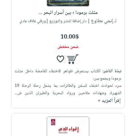
العناية
الأكثر
شحن
أدوات
بالأسنان
مبيعاً
مثلث برمودا ؛ بين أسرار البحر ...
مجاني
المائدة
الحمية
لـ إنجي مطاوع
العودة
| دار إضافة للنشر والتوزيع |ورقي غلاف عادي
بنود
الأوعية
والتغذية
للمدارس
مختارة
والتخزين
اشتراكات
10.00$
اكسسوارات
أدوات
كتب
كل
شحن مخفض
بحث
المطبخ
الاشتراكات
اكسسوارات
متقدم
منزلية
صندوق
نبذة الناشر:
الكتاب يستعرض ظواهر الاختفاء الغامضة داخل مثلث
القراءة
اكسسوارات
برمودا ويجمع بين:
iKitab
ملابس
نيل
سرد لحوادث اختفاء للسفن والطائرات، بما يشمل رحلة الرحلة 19
بلا
مطرزات
الشهيرة، وشهادات ملاحين ورواد البحرية والطيران الذين ش...
وفرات
حدود
إقرأ المزيد »
حقائب
عن
حسابك
حلي
الشركة
عناية
لائحة
سياسة
بالذات
الأمنيات
الشركة