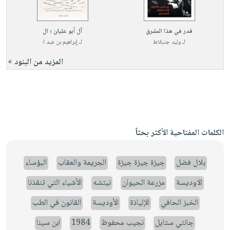
قدر في هذا المشرق
آل أبو عليان ؛ ال
لـ
وليد جنبلاط
لـ
إبراهيم بن عبد ا
المزيد من البنود »
الكلمات المفتاحية الأكثر بحثاً
بلال فضل
جيزة جيزة جيزة
الجريمة والعقاب
البؤساء
الاوديسة
مزرعة الحيوان
نيتشه
الأشياء التي تنقذنا
الخبز الحافي
الإلياذة
الأوديسة
القانون في الطب
جانتي ستايل
نجيب محفوظ
1984
ابن سينا