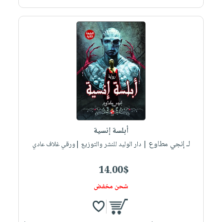
أبلسة إنسية
لـ إنجي مطاوع
| دار الوليد للنشر والتوزيع |ورقي غلاف عادي
14.00$
شحن مخفض