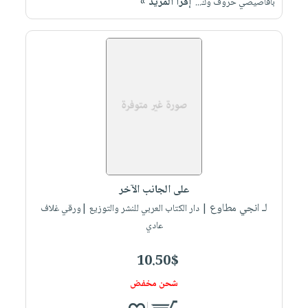
إقرأ المزيد »
بأقاصيصي حروف وك...
على الجانب الآخر
لـ انجي مطاوع
| دار الكتاب العربي للنشر والتوزيع |ورقي غلاف
عادي
10.50$
شحن مخفض