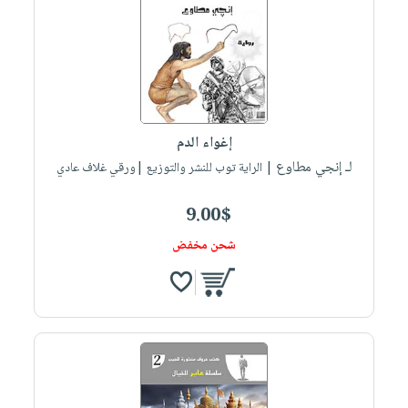
صابون
فيديوهات
عربة
أطفال
أسئلة
التسوق
مناسبات
يتكرر
طرحها
نشرة
الإصدارات
خدمات
إغواء الدم
نيل
لـ إنجي مطاوع
| الراية توب للنشر والتوزيع |ورقي غلاف عادي
وفرات
انشر
9.00$
كتابك
شحن مخفض
تواصل
معنا