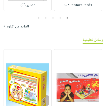
Contact Cards : بط
365 يوماً آتٍ
5
4
3
2
1
المزيد من البنود »
وسائل تعليمية