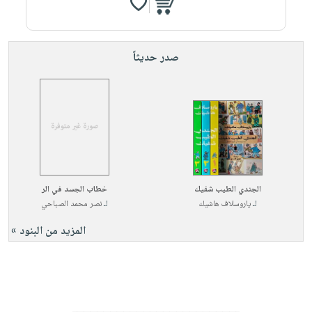
صدر حديثاً
الجندي الطيب شفيك
خطاب الجسد في الر
لـ
ياروسلاف هاشيك
لـ
نصر محمد الصباحي
المزيد من البنود »