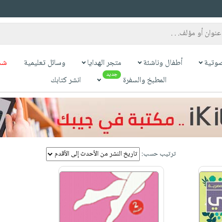
وتية
أطفال وناشئة
متجر الهدايا
وسائل تعليمية
شح
جديد
المطبخ والسفرة
انشر كتابك
ترتيب حسب: