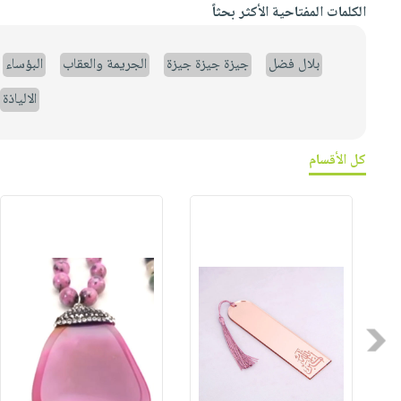
الكلمات المفتاحية الأكثر بحثاً
بلال فضل
جيزة جيزة جيزة
الجريمة والعقاب
البؤساء
الالياذة
كل الأقسام
Previous