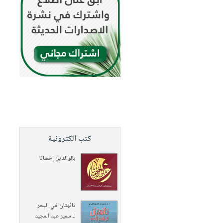
كتب الكترونية
بالوالدين إحسانا
تائهتان في البحر
لـ
سمير عبد المجيد