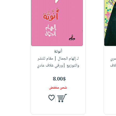
أنوثة
صري
لـ إلهام الجمال
| مقام للنشر
لاف
والتوزيع |ورقي غلاف عادي
8.00$
شحن مخفض