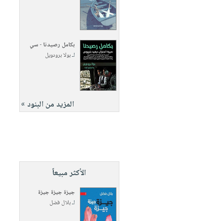
بكامل رصيدنا - سي
لـ
بولا برودويل
المزيد من البنود »
الأكثر مبيعاً
جيزة جيزة جيزة
لـ
بلال فضل