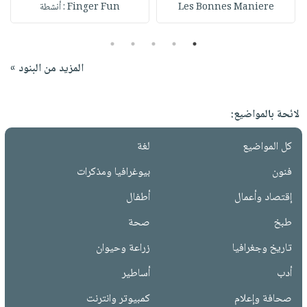
Les Bonnes Maniere
Finger Fun : أنشطة
5
4
3
2
1
المزيد من البنود »
لائحة بالمواضيع:
كل المواضيع
لغة
فنون
بيوغرافيا ومذكرات
إقتصاد وأعمال
أطفال
طبخ
صحة
تاريخ وجغرافيا
زراعة وحيوان
أدب
أساطير
صحافة وإعلام
كمبيوتر وانترنت