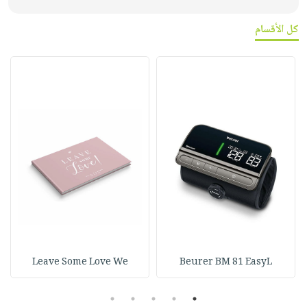
كل الأقسام
Leave Some Love We
Beurer BM 81 EasyL
5
4
3
2
1