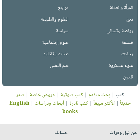
المرأة والعائلة
مراجع
دين
العلوم والطبيعة
رياضة وتسالي
سياسة
فلسفة
علوم إجتماعية
رحلات
عادات وتقاليد
علوم عسكرية
علم النفس
قانون
كتب
|
بحث متقدم
|
كتب صوتية
|
عروض خاصة
|
صدر
حديثاً
|
الأكثر مبيعاً
|
كتب نادرة
|
أبحاث ودراسات
|
English
books
عن نيل وفرات
حسابك