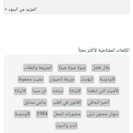
المزيد من البنود »
الكلمات المفتاحية الأكثر بحثاً
بلال فضل
جيزة جيزة جيزة
الجريمة والعقاب
الاوديسة
البؤساء
مزرعة الحيوان
نجيب محفوظ
الأشياء التي تنقذنا
الإلياذة
نيتشه
ابن سينا
الالياذة
الخبز الحافي
القانون في الطب
جانتي ستايل
ديوان مجنون ليلى
منشورات الجمل
1984
الأوديسة
الداء والدواء