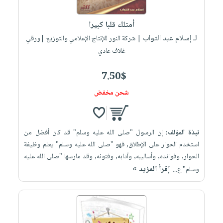
إختياراتنا
تعليمية
أسئلة
إختياراتنا
المواضيع
iKitab
يتكرر
أمتلك قلبا كبيرا
كتب
بلا
الأكثر
طرحها
لـ إسلام عبد التواب
أكاديمية
| شركة النور للإنتاج الإعلامي والتوزيع |ورقي
الصحة
حدود
مبيعاً
تحميل
غلاف عادي
والعناية
صندوق
أسئلة
إختياراتنا
masmu3
الشخصية
القراءة
يتكرر
وسائل
7.50$
على
جديد
English
طرحها
تعليمية
Android
شحن مخفض
books
الكل
تحميل
صندوق
تحميل
iKitab
أجهزة
القراءة
المطبخ
masmu3
على
العناية
والسفرة
على
جوائز
نبذة المؤلف:
إن الرسول "صلى الله عليه وسلم" قد كان أفضل من
Android
جديد
الشخصية
Apple
استخدم الحوار على الإطلاق, فهو "صلى الله عليه وسلم" يعلم وظيفة
تحميل
العناية
الحوار, وفوائده, وأساليبه, وآدابه, وفنونه, وقد مارسها "صلى الله عليه
الكل
إقرأ المزيد »
iKitab
وسلم" ع...
وتصفيف
أواني
متجر
على
الشعر
الطهي
الهدايا
Apple
العناية
أدوات
بالجسم
أقسام
الخبز