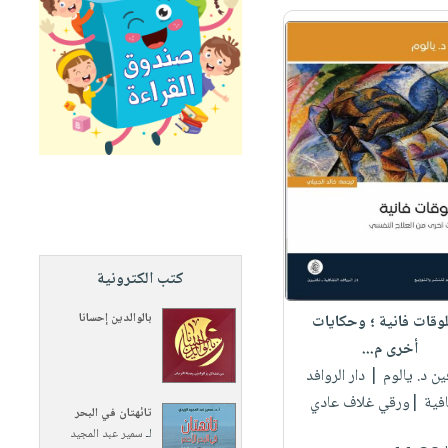
كتب الكترونية
بالوالدين إحسانا
وقات فانية ؛ وحكايات
أخرى م...
فين د. يالوم
| دار الروافد
افية |ورقي غلاف عادي
تائهتان في البحر
لـ
سمير عبد المجيد