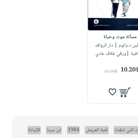
مسألة موت وحياة
فين د.يالوم
| دار الروافد
افية |ورقي غلاف عادي
10.20
12.00$
ء التي تنقذنا
لعبة العروش
1984
ابن سينا
الإلياذة