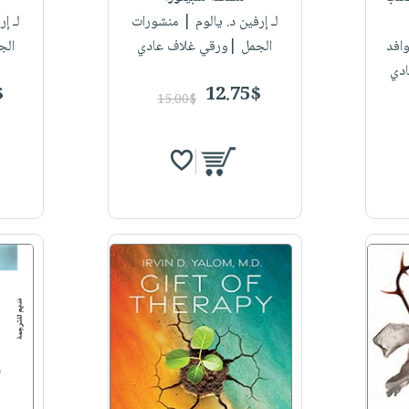
لـ إرفين د. يالوم
| منشورات
لـ إر
وافد
الجمل |ورقي غلاف عادي
الج
ادي
$
12.75$
15.00$