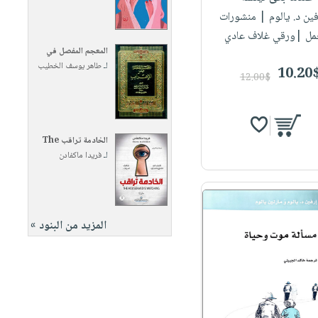
فين د. يالوم
| منشورات
مل |ورقي غلاف عادي
المعجم المفصل في
لـ
طاهر يوسف الخطيب
10.20
12.00$
الخادمة تراقب The
لـ
فريدا ماكفادن
المزيد من البنود »