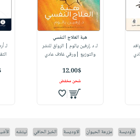
هبة العلاج النفسي
افد
لـ د .إرفين يالوم
| الرواق للنشر
لـ أر
ادي
والتوزيع |ورقي غلاف عادي
الثق
$
12.00$
شحن مخفض
الأوديسة
مزرعة الحيوان
الاوديسة
الخبز الحافي
نيتشه
الأشيا