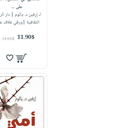
على ...
لـ إرفين د. يالوم
| دار الر
الثقافية |ورقي غلاف ع
11.90$
14.00$