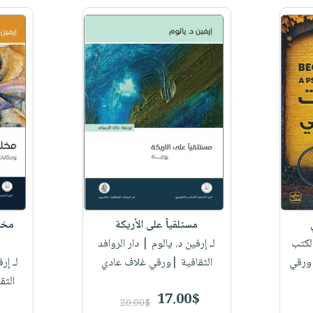
مستلقياً على الأريكة
مخل
لكتب
لـ إرفين د. يالوم
| دار الروافد
|ورقي
الثقافية |ورقي غلاف عادي
لـ إر
الثق
17.00$
20.00$