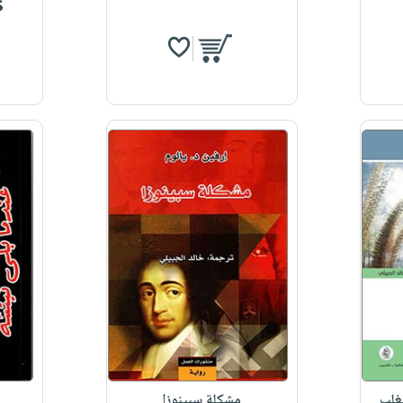
$
غلب
مشكلة سبينوزا