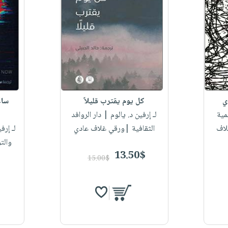
ي
كل يوم يقترب قليلاً
ساع
مية
لـ إرفين د. يالوم
| دار الروافد
لاف
الثقافية |ورقي غلاف عادي
لـ إرف
والت
13.50$
15.00$