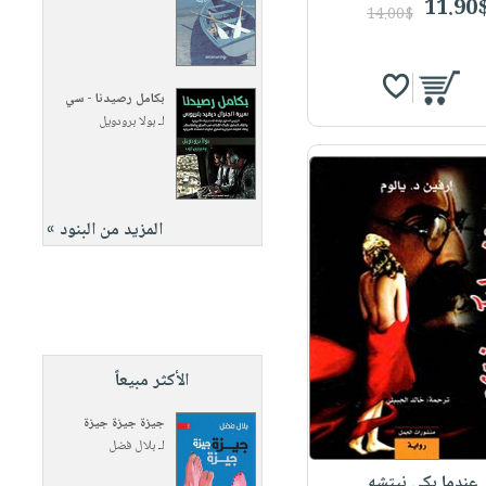
11.90
14.00$
بكامل رصيدنا - سي
لـ
بولا برودويل
المزيد من البنود »
الأكثر مبيعاً
جيزة جيزة جيزة
لـ
بلال فضل
عندما بكى نيتشه