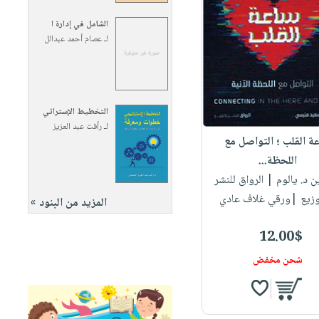
الشامل في إدارة ا
لـ
عصام أحمد عبدالل
التخطيط الإستراتي
لـ
رأفت عبد العزيز
ة القلب ؛ التواصل مع
اللحظة...
ين د. يالوم
| الرواق للنشر
وزيع |ورقي غلاف عادي
المزيد من البنود »
12.00$
شحن مخفض