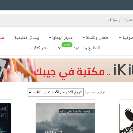
وتية
أطفال وناشئة
متجر الهدايا
وسائل تعليمية
شح
جديد
المطبخ والسفرة
انشر كتابك
ترتيب حسب: