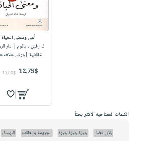
أمي ومعنى الحياة
لـ ارفين د.يالوم
| دار الرو
الثقافية |ورقي غلاف ع
12.75$
15.00$
الكلمات المفتاحية الأكثر بحثاً
بلال فضل
جيزة جيزة جيزة
الجريمة والعقاب
البؤساء