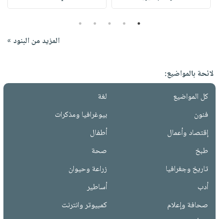
5
4
3
2
1
المزيد من البنود »
لائحة بالمواضيع:
كل المواضيع
لغة
فنون
بيوغرافيا ومذكرات
إقتصاد وأعمال
أطفال
طبخ
صحة
تاريخ وجغرافيا
زراعة وحيوان
أدب
أساطير
صحافة وإعلام
كمبيوتر وانترنت