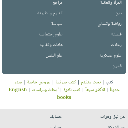
المرأة والعائلة
مراجع
دين
العلوم والطبيعة
رياضة وتسالي
سياسة
فلسفة
علوم إجتماعية
رحلات
عادات وتقاليد
علوم عسكرية
علم النفس
قانون
كتب
|
بحث متقدم
|
كتب صوتية
|
عروض خاصة
|
صدر
حديثاً
|
الأكثر مبيعاً
|
كتب نادرة
|
أبحاث ودراسات
|
English
books
عن نيل وفرات
حسابك
عن الشركة
حسابك