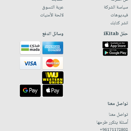
سياسة الشركة
عربة التسوق
فيديوهات
لائحة الأمنيات
انشر كتابك
حمّل iKitab
وسائل الدفع
تواصل معنا
تواصل معنا
أسئلة يتكرر طرحها
+96171172802