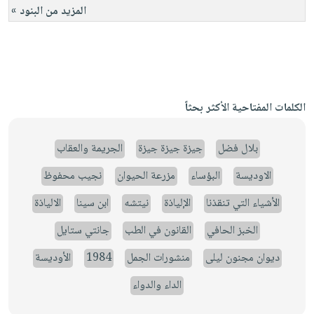
المزيد من البنود »
الكلمات المفتاحية الأكثر بحثاً
بلال فضل
جيزة جيزة جيزة
الجريمة والعقاب
الاوديسة
البؤساء
مزرعة الحيوان
نجيب محفوظ
الأشياء التي تنقذنا
الإلياذة
نيتشه
ابن سينا
الالياذة
الخبز الحافي
القانون في الطب
جانتي ستايل
ديوان مجنون ليلى
منشورات الجمل
1984
الأوديسة
الداء والدواء