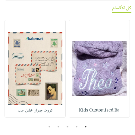
كل الأقسام
Kids Customized Ba
كروت جبران خليل جب
5
4
3
2
1