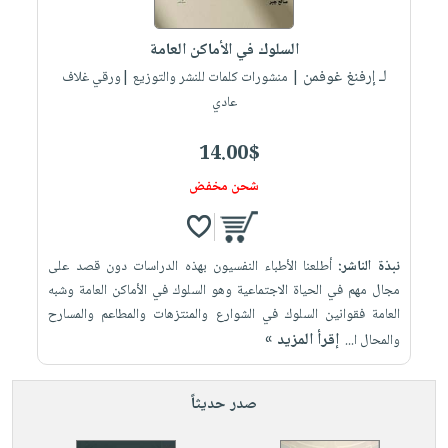
إختياراتنا
تعليمية
أسئلة
إختياراتنا
المواضيع
iKitab
يتكرر
السلوك في الأماكن العامة
كتب
بلا
الأكثر
طرحها
لـ إرفنغ غوفمن
أكاديمية
| منشورات كلمات للنشر والتوزيع |ورقي غلاف
الصحة
حدود
مبيعاً
تحميل
عادي
والعناية
صندوق
أسئلة
إختياراتنا
masmu3
الشخصية
القراءة
يتكرر
وسائل
14.00$
على
جديد
English
طرحها
تعليمية
Android
شحن مخفض
books
الكل
تحميل
صندوق
تحميل
iKitab
أجهزة
القراءة
المطبخ
masmu3
على
العناية
والسفرة
على
جوائز
نبذة الناشر:
أطلعنا الأطباء النفسيون بهذه الدراسات دون قصد على
Android
جديد
الشخصية
Apple
مجال مهم في الحياة الاجتماعية وهو السلوك في الأماكن العامة وشبه
تحميل
العناية
العامة فقوانين السلوك في الشوارع والمنتزهات والمطاعم والمسارح
الكل
إقرأ المزيد »
iKitab
والمحال ا...
وتصفيف
أواني
متجر
على
الشعر
الطهي
الهدايا
Apple
العناية
صدر حديثاً
أدوات
بالجسم
أقسام
الخبز