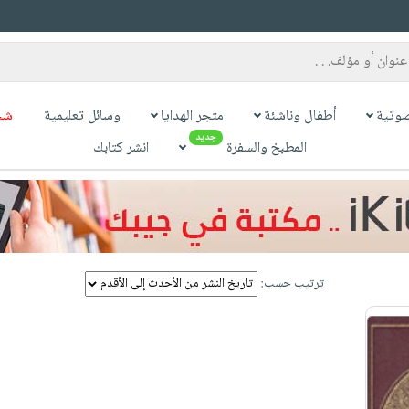
وتية
أطفال وناشئة
متجر الهدايا
وسائل تعليمية
شح
جديد
المطبخ والسفرة
انشر كتابك
ترتيب حسب: