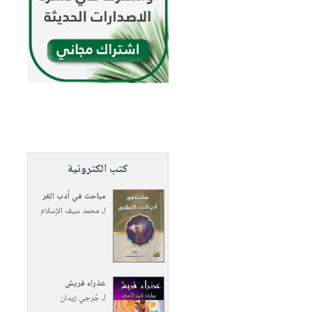
كتب الكترونية
مباحث في أدب الغر
لـ
محمد سيف الإسلام
عذراء قريش
لـ
جُرجي زيدان