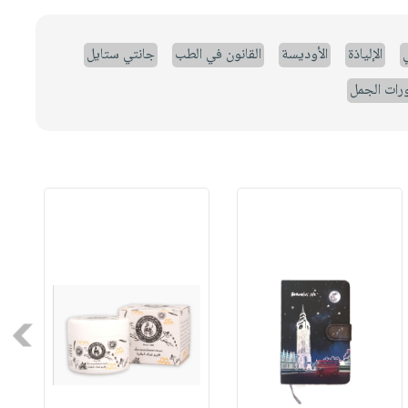
ي
الإلياذة
الأوديسة
القانون في الطب
جانتي ستايل
رات الجمل
Next