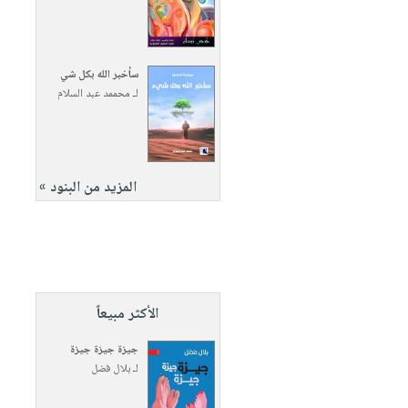
سأخبر الله بكل شي
لـ
محممد عبد السلام
المزيد من البنود »
الأكثر مبيعاً
جيزة جيزة جيزة
لـ
بلال فضل