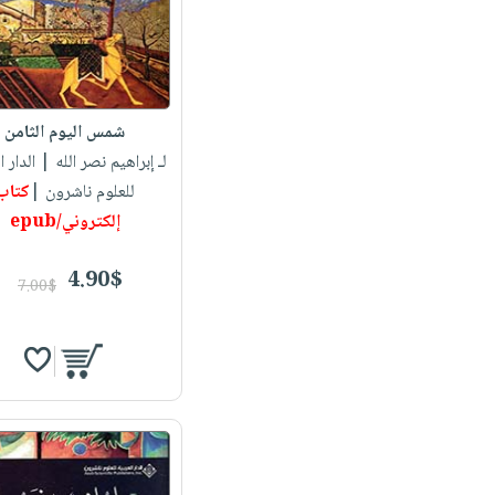
شمس اليوم الثامن
لـ إبراهيم نصر الله
| الدار ا
للعلوم ناشرون |
كتاب
إلكتروني/epub
4.90$
7.00$