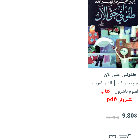
طفولتي حتى الآن
هيم نصر الله
| الدار العربية
لعلوم ناشرون |
كتاب
إلكتروني/pdf
9.80$
14.00$