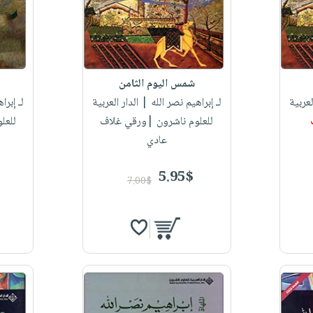
شمس اليوم الثامن
لعربية
لـ إبراهيم نصر الله
| الدار العربية
لـ إبرا
للعلوم ناشرون |ورقي غلاف
للعل
عادي
5.95$
7.00$