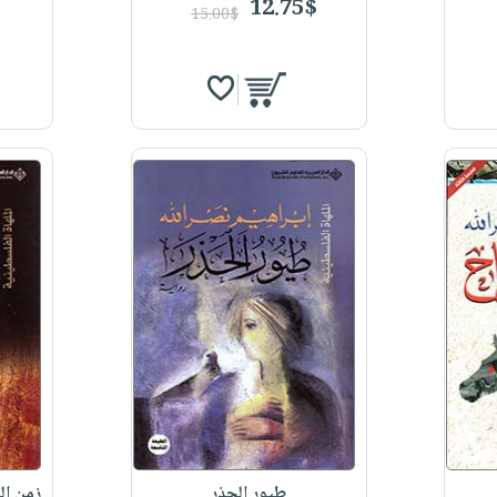
12.75$
15.00$
طيور الحذر
زمن الخ