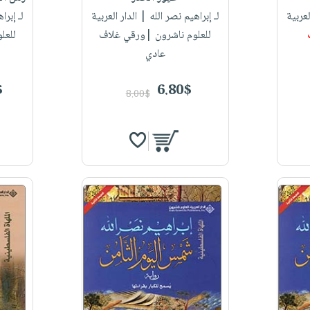
لعربية
لـ إبراهيم نصر الله
| الدار العربية
لـ إبرا
للعلوم ناشرون |ورقي غلاف
للعل
عادي
$
6.80$
8.00$