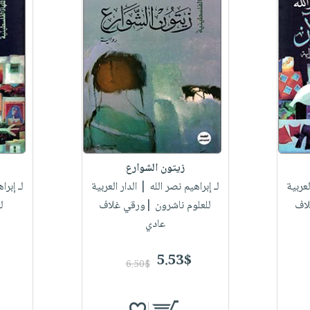
زيتون الشوارع
لعربية
لـ إبراهيم نصر الله
| الدار العربية
لـ إبرا
لاف
للعلوم ناشرون |ورقي غلاف
ل
عادي
5.53$
6.50$