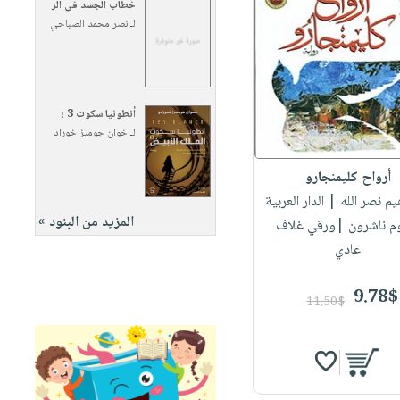
خطاب الجسد في الر
لـ
نصر محمد الصباحي
أنطونيا سكوت 3 ؛
لـ
خوان جوميز خوراد
أرواح كليمنجارو
هيم نصر الله
| الدار العربية
المزيد من البنود »
وم ناشرون |ورقي غلاف
عادي
9.78$
11.50$