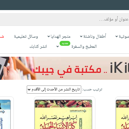
وتية
أطفال وناشئة
متجر الهدايا
وسائل تعليمية
شح
جديد
المطبخ والسفرة
انشر كتابك
ترتيب حسب: