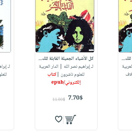
للك...
كل الأشياء الجميلة القابلة للك...
لعربية
لـ إبراهيم نصر الله
| الدار العربية
لـ إبرا
لاف
للعلوم ناشرون |
كتاب
للعل
إلكتروني/epub
7.70$
11.00$