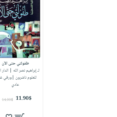
طفولتي حتى الآن
لـ إبراهيم نصر الله
| الدار ا
للعلوم ناشرون |ورقي غ
عادي
11.90$
14.00$