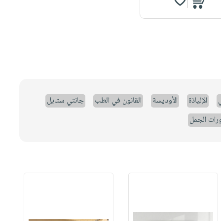
ي
الإلياذة
الأوديسة
القانون في الطب
جانتي ستايل
رات الجمل