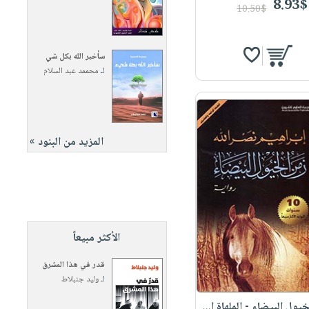
8.93$
10.50$
سأخبر الله بكل شي
لـ
محممد عبد السلام
المزيد من البنود »
الأكثر مبيعاً
قدر في هذا المشرق
لـ
وليد جنبلاط
يول البيضاء - الملهاة ا...