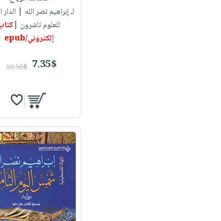
لـ إبراهيم نصر الله
| الدار ا
للعلوم ناشرون |
كتاب
إلكتروني/epub
7.35$
10.50$