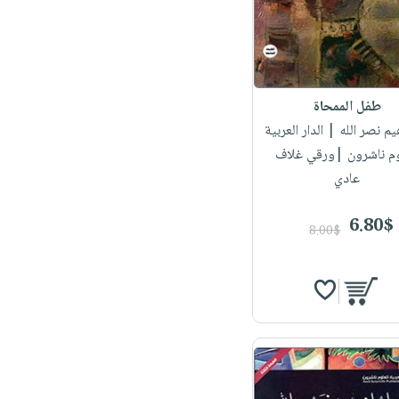
طفل الممحاة
هيم نصر الله
| الدار العربية
وم ناشرون |ورقي غلاف
عادي
6.80$
8.00$