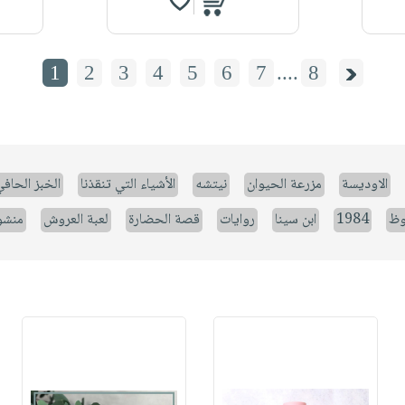
1
2
3
4
5
6
7
....
8
الاوديسة
مزرعة الحيوان
نيتشه
الأشياء التي تنقذنا
الخبز الحاف
وظ
1984
ابن سينا
روايات
قصة الحضارة
لعبة العروش
منشو