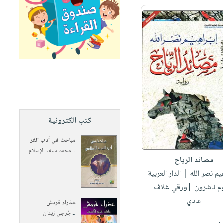
كتب الكترونية
مباحث في أدب الغر
لـ
محمد سيف الإسلام
مصائد الرياح
هيم نصر الله
| الدار العربية
وم ناشرون |ورقي غلاف
عادي
عذراء قريش
لـ
جُرجي زيدان