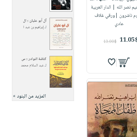
هيم نصر الله
| الدار العربية
وم ناشرون |ورقي غلاف
آل أبو عليان ؛ ال
عادي
لـ
إبراهيم بن عبد ا
11.05
13.00$
كناشة النوادر ؛ س
لـ
عبد السلام محمد
المزيد من البنود »