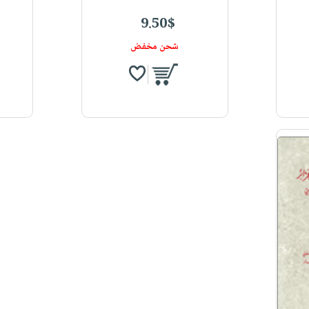
9.50$
شحن مخفض