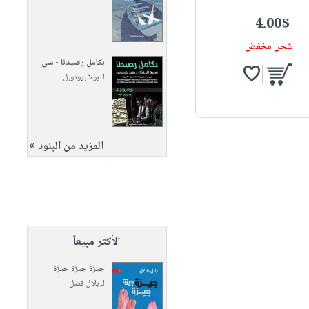
4.00$
شحن مخفض
بكامل رصيدنا - سي
لـ
بولا برودويل
المزيد من البنود »
الأكثر مبيعاً
جيزة جيزة جيزة
لـ
بلال فضل