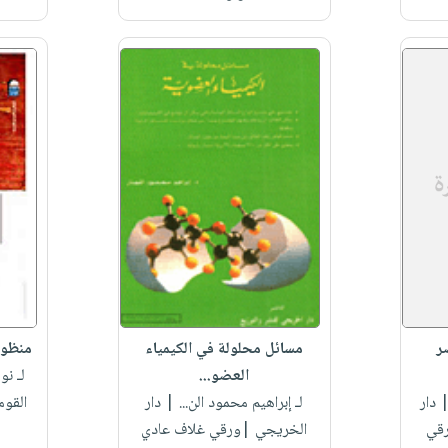
صر
مسائل محلولة في الكيمياء
منظوم
العضو...
لـ نو
 دار
لـ إبراهيم محمود الن...
| دار
القو
رقي
الخريجي |ورقي غلاف عادي