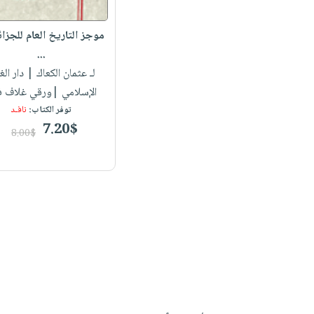
موجز التاريخ العام للجزا
...
لـ عثمان الكعاك
| دار الغ
الإسلامي |ورقي غلاف ف
توفر الكتاب:
نافـد
7.20$
8.00$