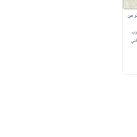
ئر من
رب
ني