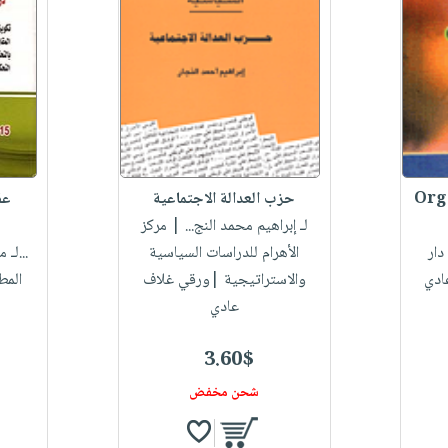
Org
حزب العدالة الاجتماعية
عق
لـ إبراهيم محمد النج...
| مركز
ار
الأهرام للدراسات السياسية
لـ محمد محسن إبراهيم...
ادي
والاستراتيجية |ورقي غلاف
المط
عادي
3.60$
شحن مخفض