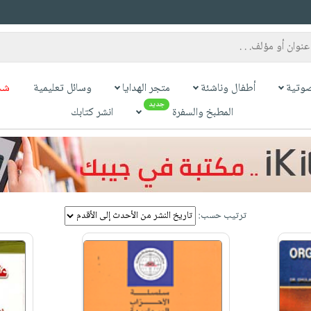
وتية
أطفال وناشئة
متجر الهدايا
وسائل تعليمية
شح
جديد
المطبخ والسفرة
انشر كتابك
ترتيب حسب: