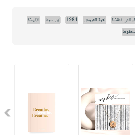
ء التي تنقذنا
لعبة العروش
1984
ابن سينا
الإلياذة
حفوظ
Next