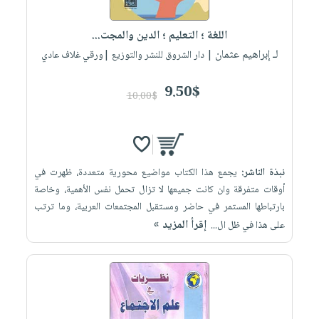
إختياراتنا
تعليمية
أسئلة
إختياراتنا
المواضيع
iKitab
يتكرر
اللغة ؛ التعليم ؛ الدين والمجت...
كتب
بلا
الأكثر
طرحها
لـ إبراهيم عثمان
أكاديمية
| دار الشروق للنشر والتوزيع |ورقي غلاف عادي
الصحة
حدود
مبيعاً
تحميل
والعناية
صندوق
أسئلة
وسائل
masmu3
9.50$
الشخصية
القراءة
10.00$
يتكرر
تعليمية
على
جديد
English
طرحها
صندوق
Android
books
الكل
تحميل
القراءة
تحميل
iKitab
أجهزة
جوائز
المطبخ
masmu3
نبذة الناشر:
يجمع هذا الكتاب مواضيع محورية متعددة، ظهرت في
على
العناية
والسفرة
على
أوقات متفرقة وان كانت جميعها لا تزال تحمل نفس الأهمية، وخاصة
Android
جديد
الشخصية
Apple
بارتباطها المستمر في حاضر ومستقبل المجتمعات العربية، وما ترتب
تحميل
العناية
إقرأ المزيد »
على هذا في ظل ال...
الكل
iKitab
وتصفيف
أواني
متجر
على
الشعر
الطهي
الهدايا
Apple
العناية
أدوات
بالجسم
أقسام
الخبز