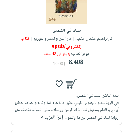
نساء في الشمس
لـ إبراهيم عثمان عثم...
كتاب
| دار السراج للنشر والتوزيع |
إلكتروني/epub
توفر الكتاب:
يتوفر في 48 ساعة
8.40$
10.00$
نبذة الناشر:
نساء في الشمس.
في قرية سمنو بالجنوب الليبي، وقبل مائة عام ثمة وقائع واحداث خطتها
أيادي واقدام وعقول نساء ذلك الزمن ورجالاته على السواء، تكشف عنها
إقرأ المزيد »
رواية نساء في الشمس ببراعة وتشو...