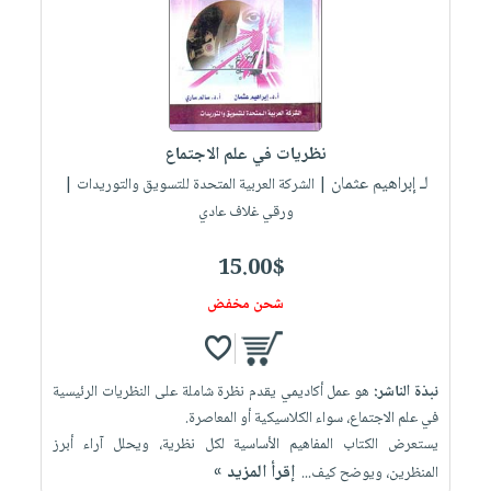
العناية
الأكثر
شحن
أدوات
بالأسنان
مبيعاً
مجاني
المائدة
الحمية
العودة
بنود
الأوعية
والتغذية
للمدارس
مختارة
والتخزين
اشتراكات
اكسسوارات
نظريات في علم الاجتماع
أدوات
كتب
كل
بحث
لـ إبراهيم عثمان
المطبخ
| الشركة العربية المتحدة للتسويق والتوريدات |
الاشتراكات
اكسسوارات
متقدم
ورقي غلاف عادي
منزلية
صندوق
القراءة
15.00$
اكسسوارات
iKitab
ملابس
شحن مخفض
نيل
بلا
مطرزات
وفرات
حدود
حقائب
عن
حسابك
نبذة الناشر:
هو عمل أكاديمي يقدم نظرة شاملة على النظريات الرئيسية
حلي
الشركة
في علم الاجتماع، سواء الكلاسيكية أو المعاصرة.
عناية
لائحة
سياسة
يستعرض الكتاب المفاهيم الأساسية لكل نظرية، ويحلل آراء أبرز
بالذات
الأمنيات
إقرأ المزيد »
المنظرين، ويوضح كيف...
الشركة