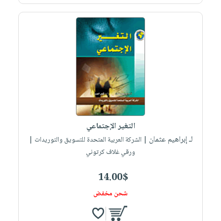
صابون
فيديوهات
عربة
أطفال
أسئلة
التسوق
مناسبات
يتكرر
طرحها
نشرة
الإصدارات
خدمات
نيل
وفرات
انشر
كتابك
التغير الإجتماعي
تواصل
لـ إبراهيم عثمان
| الشركة العربية المتحدة للتسويق والتوريدات |
معنا
ورقي غلاف كرتوني
14.00$
شحن مخفض