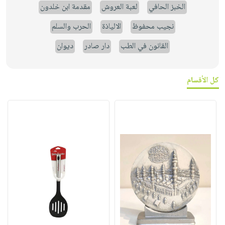
الخبز الحافي
لعبة العروش
مقدمة ابن خلدون
نجيب محفوظ
الالياذة
الحرب والسلم
القانون في الطب
دار صادر
ديوان
كل الأقسام