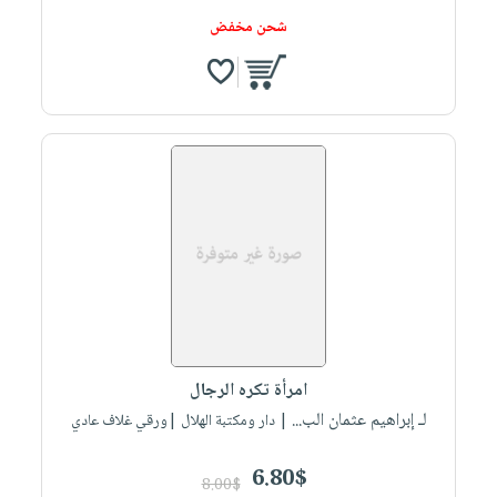
شحن مخفض
امرأة تكره الرجال
لـ إبراهيم عثمان الب...
| دار ومكتبة الهلال |ورقي غلاف عادي
6.80$
8.00$