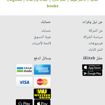
حديثاً
|
الأكثر مبيعاً
|
كتب نادرة
|
أبحاث ودراسات
|
English
books
عن نيل وفرات
حسابك
عن الشركة
حسابك
سياسة الشركة
عربة التسوق
فيديوهات
لائحة الأمنيات
انشر كتابك
حمّل iKitab
وسائل الدفع