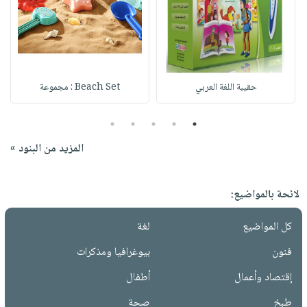
حقيبة اللغة العربي
Beach Set : مجموعة
5
4
3
2
1
المزيد من البنود »
لائحة بالمواضيع:
كل المواضيع
لغة
فنون
بيوغرافيا ومذكرات
إقتصاد وأعمال
أطفال
طبخ
صحة