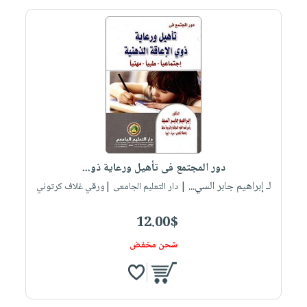
دور المجتمع فى تأهيل ورعاية ذو...
لـ إبراهيم جابر السي...
| دار التعليم الجامعى |ورقي غلاف كرتوني
12.00$
شحن مخفض