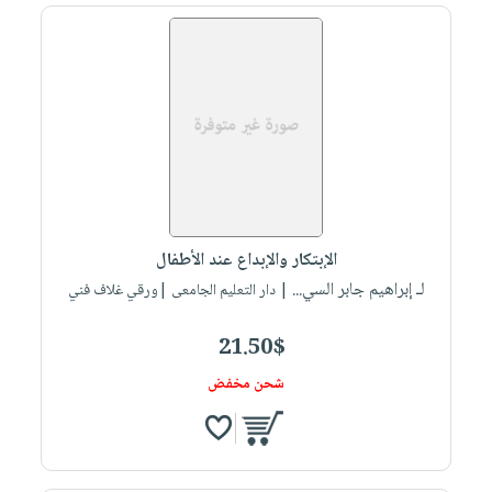
الإبتكار والإبداع عند الأطفال
لـ إبراهيم جابر السي...
| دار التعليم الجامعى |ورقي غلاف فني
21.50$
شحن مخفض