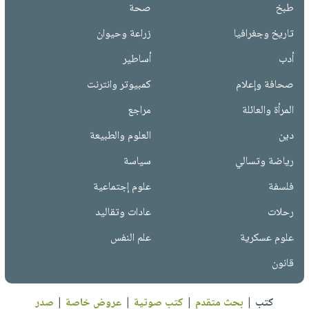
طبخ
صحة
تاريخ وجغرافيا
زراعة وحيوان
أدب
أساطير
صحافة وإعلام
كمبيوتر وانترنت
المرأة والعائلة
مراجع
دين
العلوم والطبيعة
رياضة وتسالي
سياسة
فلسفة
علوم إجتماعية
رحلات
عادات وتقاليد
علوم عسكرية
علم النفس
قانون
كتب
|
بحث متقدم
|
كتب صوتية
|
عروض خاصة
|
صدر