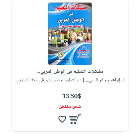
مشكلات التعليم فى الوطن العربي...
لـ إبراهيم جابر السي...
| دار التعليم الجامعى |ورقي غلاف كرتوني
13.50$
شحن مخفض