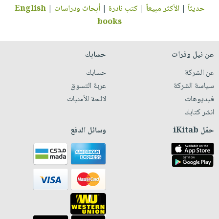
حديثاً
|
الأكثر مبيعاً
|
كتب نادرة
|
أبحاث ودراسات
|
English
books
عن نيل وفرات
حسابك
عن الشركة
حسابك
سياسة الشركة
عربة التسوق
فيديوهات
لائحة الأمنيات
انشر كتابك
حمّل iKitab
وسائل الدفع