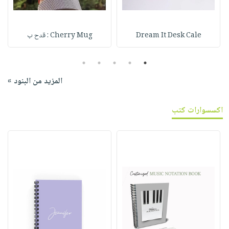
Dream It Desk Cale
Cherry Mug : قدح ب
5
4
3
2
1
المزيد من البنود »
اكسسوارات كتب