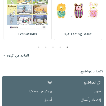
Lacing Game : لعبة
Les Saisons
5
4
3
2
1
المزيد من البنود »
لائحة بالمواضيع:
كل المواضيع
لغة
فنون
بيوغرافيا ومذكرات
إقتصاد وأعمال
أطفال