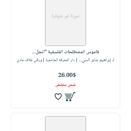
قاموس المصطلحات الفلسفية "انجل...
لـ إبراهيم جابر السي...
| دار المعرفة الجامعية |ورقي غلاف عادي
26.00$
شحن مخفض