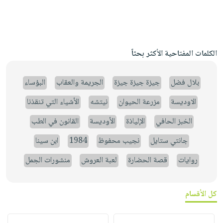
الكلمات المفتاحية الأكثر بحثاً
بلال فضل
جيزة جيزة جيزة
الجريمة والعقاب
البؤساء
الاوديسة
مزرعة الحيوان
نيتشه
الأشياء التي تنقذنا
الخبز الحافي
الإلياذة
الأوديسة
القانون في الطب
جانتي ستايل
نجيب محفوظ
1984
ابن سينا
روايات
قصة الحضارة
لعبة العروش
منشورات الجمل
كل الأقسام