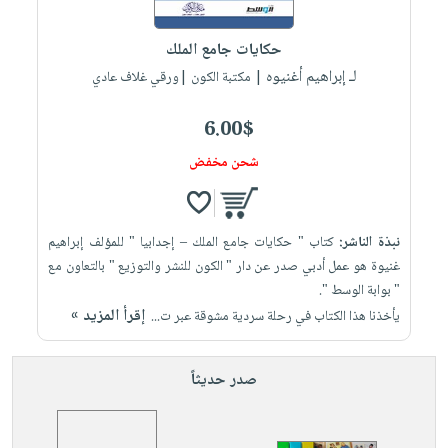
إختياراتنا
تعليمية
أسئلة
إختياراتنا
المواضيع
iKitab
يتكرر
حكايات جامع الملك
كتب
بلا
الأكثر
طرحها
لـ إبراهيم أغنيوه
أكاديمية
| مكتبة الكون |ورقي غلاف عادي
الصحة
حدود
مبيعاً
تحميل
والعناية
صندوق
أسئلة
إختياراتنا
masmu3
6.00$
الشخصية
القراءة
يتكرر
وسائل
على
جديد
شحن مخفض
English
طرحها
تعليمية
Android
books
الكل
تحميل
صندوق
تحميل
iKitab
أجهزة
القراءة
المطبخ
masmu3
نبذة الناشر:
كتاب " حكايات جامع الملك – إجدابيا " للمؤلف إبراهيم
على
العناية
والسفرة
على
جوائز
غنيوة هو عمل أدبي صدر عن دار " الكون للنشر والتوزيع " بالتعاون مع
Android
جديد
الشخصية
Apple
" بوابة الوسط ".
تحميل
العناية
إقرأ المزيد »
يأخذنا هذا الكتاب في رحلة سردية مشوقة عبر ت...
الكل
iKitab
وتصفيف
أواني
متجر
على
الشعر
صدر حديثاً
الطهي
الهدايا
Apple
العناية
أدوات
بالجسم
أقسام
الخبز