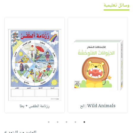
وسائل تعليمية
Wild Animals : الح
رزنامة الطقس + بطا
5
4
3
2
1
المزيد من البنود »