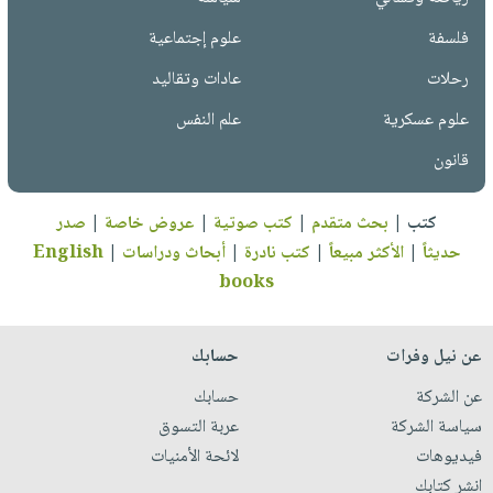
فلسفة
علوم إجتماعية
رحلات
عادات وتقاليد
علوم عسكرية
علم النفس
قانون
كتب
|
بحث متقدم
|
كتب صوتية
|
عروض خاصة
|
صدر
حديثاً
|
الأكثر مبيعاً
|
كتب نادرة
|
أبحاث ودراسات
|
English
books
عن نيل وفرات
حسابك
عن الشركة
حسابك
سياسة الشركة
عربة التسوق
فيديوهات
لائحة الأمنيات
انشر كتابك