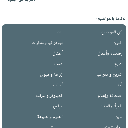
لائحة بالمواضيع:
كل المواضيع
لغة
فنون
بيوغرافيا ومذكرات
إقتصاد وأعمال
أطفال
طبخ
صحة
تاريخ وجغرافيا
زراعة وحيوان
أدب
أساطير
صحافة وإعلام
كمبيوتر وانترنت
المرأة والعائلة
مراجع
دين
العلوم والطبيعة
رياضة وتسالي
سياسة