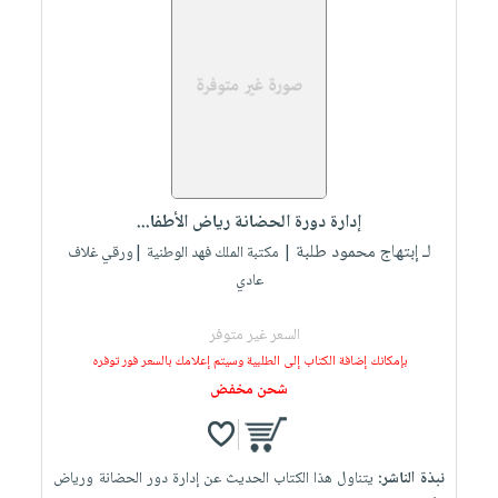
العناية
الأكثر
شحن
أدوات
بالأسنان
مبيعاً
مجاني
المائدة
الحمية
العودة
بنود
الأوعية
والتغذية
للمدارس
مختارة
والتخزين
اشتراكات
اكسسوارات
أدوات
كتب
كل
بحث
المطبخ
الاشتراكات
اكسسوارات
متقدم
إدارة دورة الحضانة رياض الأطفا...
منزلية
صندوق
لـ إبتهاج محمود طلبة
| مكتبة الملك فهد الوطنية |ورقي غلاف
القراءة
اكسسوارات
عادي
iKitab
ملابس
نيل
بلا
السعر غير متوفر
مطرزات
وفرات
حدود
بإمكانك إضافة الكتاب إلى الطلبية وسيتم إعلامك بالسعر فور توفره
حقائب
عن
شحن مخفض
حسابك
حلي
الشركة
عناية
لائحة
سياسة
بالذات
الأمنيات
نبذة الناشر:
يتناول هذا الكتاب الحديث عن إدارة دور الحضانة ورياض
الشركة