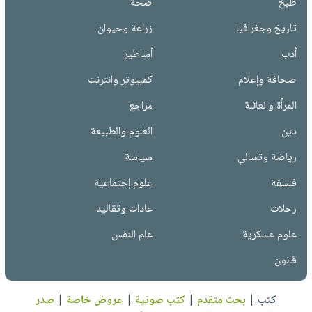
طبخ
صحة
تاريخ وجغرافيا
زراعة وحيوان
أدب
أساطير
صحافة وإعلام
كمبيوتر وانترنت
المرأة والعائلة
مراجع
دين
العلوم والطبيعة
رياضة وتسالي
سياسة
فلسفة
علوم إجتماعية
رحلات
عادات وتقاليد
علوم عسكرية
علم النفس
قانون
كتب
|
بحث متقدم
|
كتب صوتية
|
عروض خاصة
|
صدر