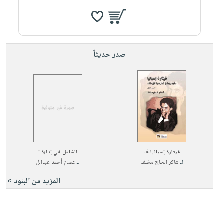
صدر حديثاً
قيثارة إسبانيا ف
الشامل في إدارة ا
لـ
شاكر الحاج مخلف
لـ
عصام أحمد عبدالل
المزيد من البنود »