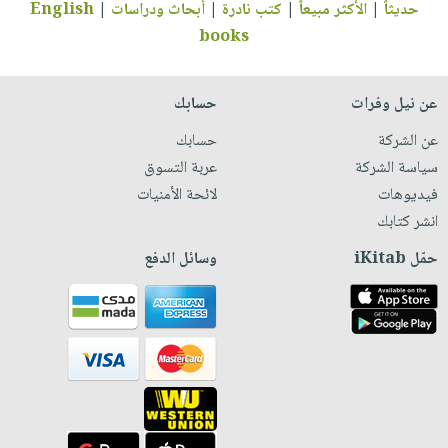
حديثاً
|
الأكثر مبيعاً
|
كتب نادرة
|
أبحاث ودراسات
|
English
books
عن نيل وفرات
حسابك
عن الشركة
حسابك
سياسة الشركة
عربة التسوق
فيديوهات
لائحة الأمنيات
انشر كتابك
حمّل iKitab
وسائل الدفع