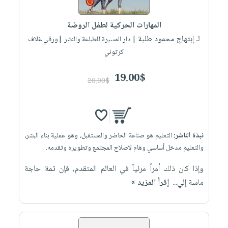
إختياراتنا
تعليمية
أسئلة
إختياراتنا
المواضيع
iKitab
يتكرر
المهارات الحركية لطفل الروضة
كتب
بلا
الأكثر
طرحها
لـ إبتهاج محمود طلبة
أكاديمية
| دار المسيرة للطباعة والنشر |ورقي غلاف
الصحة
حدود
مبيعاً
تحميل
كرتوني
والعناية
صندوق
أسئلة
إختياراتنا
masmu3
الشخصية
القراءة
يتكرر
وسائل
19.00$
على
جديد
20.00$
English
طرحها
تعليمية
Android
books
الكل
تحميل
صندوق
تحميل
iKitab
أجهزة
القراءة
المطبخ
masmu3
على
العناية
والسفرة
على
جوائز
نبذة الناشر:
التعليم هو صناعة الحاضر والمستقبل، وهو عملية بناء البشر،
Android
جديد
الشخصية
Apple
والتعليم مدخل أساسي وهام لاصلاح المجتمع وتطويره وتقدمه.
تحميل
العناية
الكل
وإذا كان ذلك أمراً مرئياً في العالم المتقدم، فإن ثمة حاجة
iKitab
وتصفيف
أواني
ماسة إلي...
إقرأ المزيد »
متجر
على
الشعر
الطهي
الهدايا
Apple
العناية
أدوات
بالجسم
أقسام
الخبز