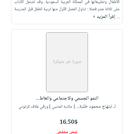
الأطفال وتطبيقاتها في المملكة العربية السعودية. وقد اشتمل الكتاب
صابون
فيديوهات
عربة
على ثلاثة عشر فصلا : تناول الفصل الأول منها تربية الطفل قبل المدرسة
أطفال
أسئلة
إقرأ المزيد »
التسوق
...
مناسبات
يتكرر
طرحها
نشرة
الإصدارات
خدمات
نيل
وفرات
انشر
كتابك
تواصل
معنا
النمو الجسمي والاجتماعي والعاط...
لـ ابتهاج محمود طلبة...
| مكتبة المتنبي |ورقي غلاف كرتوني
16.50$
شحن مخفض