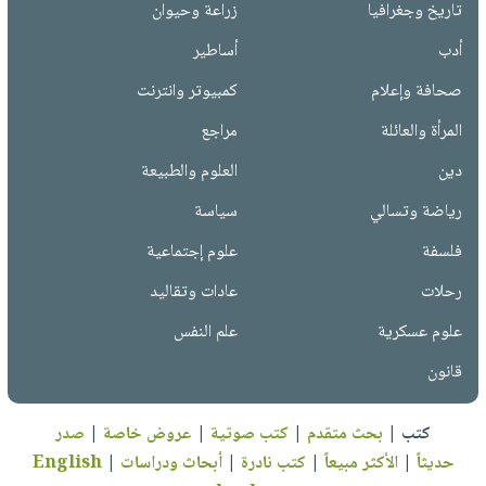
تاريخ وجغرافيا
زراعة وحيوان
أدب
أساطير
صحافة وإعلام
كمبيوتر وانترنت
المرأة والعائلة
مراجع
دين
العلوم والطبيعة
رياضة وتسالي
سياسة
فلسفة
علوم إجتماعية
رحلات
عادات وتقاليد
علوم عسكرية
علم النفس
قانون
كتب
|
بحث متقدم
|
كتب صوتية
|
عروض خاصة
|
صدر
حديثاً
|
الأكثر مبيعاً
|
كتب نادرة
|
أبحاث ودراسات
|
English