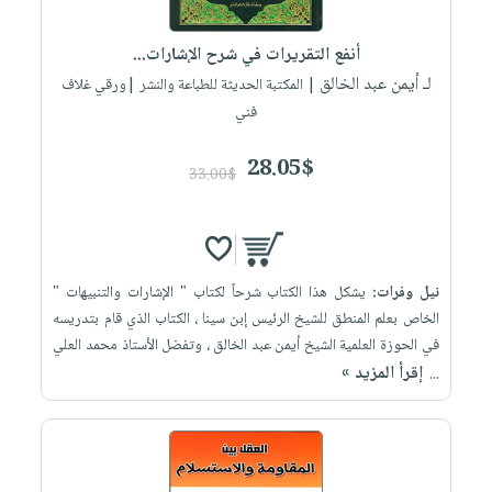
إختياراتنا
تعليمية
أسئلة
إختياراتنا
المواضيع
iKitab
يتكرر
أنفع التقريرات في شرح الإشارات...
كتب
بلا
الأكثر
طرحها
لـ أيمن عبد الخالق
أكاديمية
| المكتبة الحديثة للطباعة والنشر |ورقي غلاف
الصحة
حدود
مبيعاً
تحميل
فني
والعناية
صندوق
أسئلة
إختياراتنا
masmu3
الشخصية
القراءة
يتكرر
وسائل
28.05$
على
جديد
33.00$
English
طرحها
تعليمية
Android
books
الكل
تحميل
صندوق
تحميل
iKitab
أجهزة
القراءة
المطبخ
masmu3
على
العناية
والسفرة
على
جوائز
نيل وفرات:
يشكل هذا الكتاب شرحاً لكتاب " الإشارات والتنبيهات "
Android
جديد
الشخصية
Apple
الخاص بعلم المنطق للشيخ الرئيس إبن سينا ، الكتاب الذي قام بتدريسه
تحميل
العناية
في الحوزة العلمية الشيخ أيمن عبد الخالق ، وتفضل الأستاذ محمد العلي
الكل
إقرأ المزيد »
iKitab
...
وتصفيف
أواني
متجر
على
الشعر
الطهي
الهدايا
Apple
العناية
أدوات
بالجسم
أقسام
الخبز