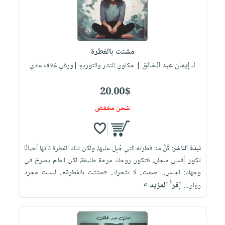
مشتت بالفطرة
لـ إيمان عبد الخالق
| حكاوي للنشر والتوزيع |ورقي غلاف عادي
20.00$
شحن مخفض
نبذة الناشر:
كُلٍّ منا فطرته التي جُبِل عليها، ولكن تلك الفطرة ذاتها أحيانًا
تكون أقسى سجان، فتكون روحك مرحة طليقة، لكن العالم يصرخ في
وجهك: اجلس.. اصمت.. لا تتحرك.. «مشتت بالفطرة».. ليست مجرد
إقرأ المزيد »
رواي...