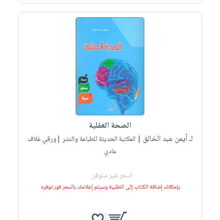
صابون
فيديوهات
عربة
أطفال
أسئلة
التسوق
مناسبات
يتكرر
طرحها
نشرة
الإصدارات
خدمات
نيل
وفرات
انشر
كتابك
الصحة العقلية
تواصل
لـ أيمن عبد الخالق
| المكتبة الحديثة للطباعة والنشر |ورقي غلاف
معنا
عادي
السعر غير متوفر
بإمكانك إضافة الكتاب إلى الطلبية وسيتم إعلامك بالسعر فور توفره