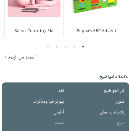
Smart Counting Ski
Peppa's ABC Advent
5
4
3
2
1
المزيد من البنود »
لائحة بالمواضيع:
كل المواضيع
لغة
فنون
بيوغرافيا ومذكرات
إقتصاد وأعمال
أطفال
طبخ
صحة