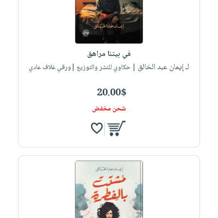
في بيتنا مراهق
لـ إيمان عبد الخالق
| حكاوي للنشر والتوزيع |ورقي غلاف عادي
20.00$
شحن مخفض