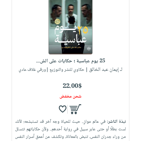
25 يوم عباسية ؛ حكايات على الش...
لـ إيمان عبد الخالق
| حكاوي للنشر والتوزيع |ورقي غلاف عادي
22.00$
شحن مخفض
نبذة الناشر:
في عالم موازٍ.. حيث للحياة وجه آخر قد تستبشعه؛ لأنك
لست بطلًا أو حتى عابر سبيل في رواية أحدهم.. ولأن حكاياتهم تتسلل
من وراء جدران النفس، تنبض بالمعاناة، وتكشف عن أعمق أسرار النفس