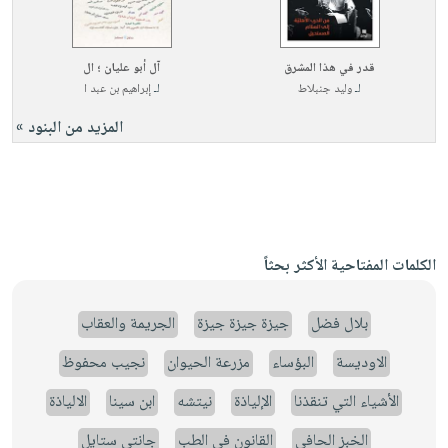
قدر في هذا المشرق
آل أبو عليان ؛ ال
لـ
وليد جنبلاط
لـ
إبراهيم بن عبد ا
المزيد من البنود »
الكلمات المفتاحية الأكثر بحثاً
بلال فضل
جيزة جيزة جيزة
الجريمة والعقاب
الاوديسة
البؤساء
مزرعة الحيوان
نجيب محفوظ
الأشياء التي تنقذنا
الإلياذة
نيتشه
ابن سينا
الالياذة
الخبز الحافي
القانون في الطب
جانتي ستايل