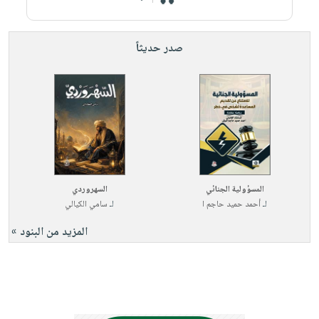
صدر حديثاً
المسؤولية الجنائي
السهروردي
لـ
أحمد حميد حاجم ا
لـ
سامي الكيالي
المزيد من البنود »