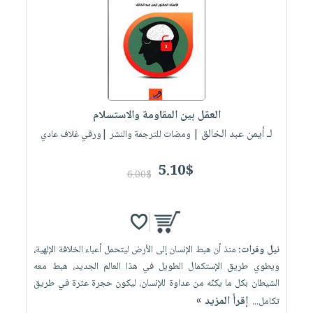
العناية
الأكثر
شحن
أدوات
بالأسنان
مبيعاً
مجاني
المائدة
الحمية
العودة
بنود
الأوعية
والتغذية
للمدارس
مختارة
والتخزين
اشتراكات
اكسسوارات
أدوات
كتب
كل
بحث
العقل بين المقاومة والاستسلام
المطبخ
الاشتراكات
اكسسوارات
متقدم
لـ أيمن عبد الخالق
| ومضات للترجمة والنشر |ورقي غلاف عادي
منزلية
صندوق
القراءة
5.10$
اكسسوارات
6.00$
iKitab
ملابس
نيل
بلا
مطرزات
وفرات
حدود
حقائب
عن
حسابك
نيل وفرات:
منذ أن هبط الإنسان إلى الأرض ليتحمل أعباء الخلافة الإلهية،
حلي
الشركة
ويطوي طريق الإستكمال الطويل في هذا العالم الجديد، هبط معه
عناية
لائحة
سياسة
الشيطان بكل ما يكنّه من عداوة للإنسان، ليكون حجرة عثرة في طريق
بالذات
الأمنيات
إقرأ المزيد »
تكامل...
الشركة