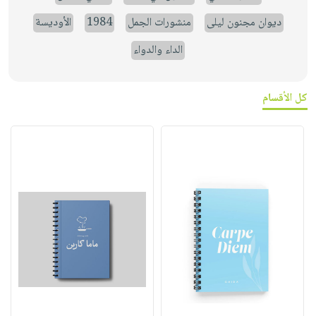
ديوان مجنون ليلى
منشورات الجمل
1984
الأوديسة
الداء والدواء
كل الأقسام